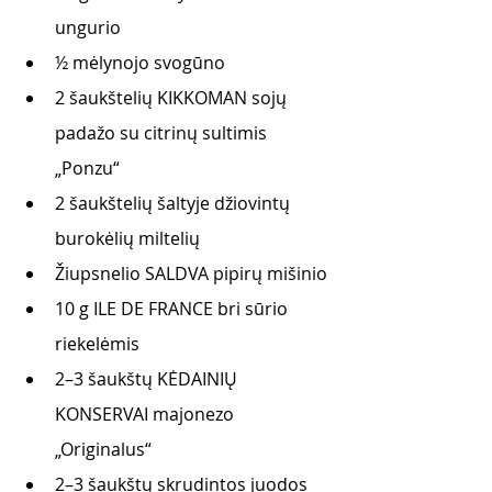
ungurio
½ mėlynojo svogūno 
2 šaukštelių KIKKOMAN sojų 
padažo su citrinų sultimis 
„Ponzu“
2 šaukštelių šaltyje džiovintų 
burokėlių miltelių 
Žiupsnelio SALDVA pipirų mišinio
10 g ILE DE FRANCE bri sūrio 
riekelėmis 
2–3 šaukštų KĖDAINIŲ 
KONSERVAI majonezo 
„Originalus“
2–3 šaukštų skrudintos juodos 