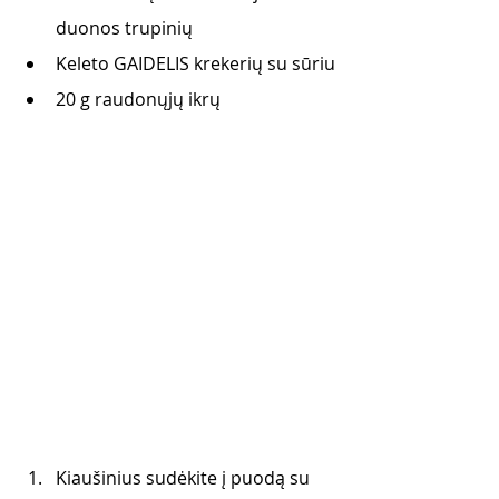
duonos trupinių
Keleto GAIDELIS krekerių su sūriu
20 g raudonųjų ikrų 
Kiaušinius sudėkite į puodą su 