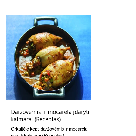
kaušelis suteikia desertui ypatingo
švelnumo.
Daržovėmis ir mocarela įdaryti
kalmarai (Receptas)
Orkaitėje kepti daržovėmis ir mocarela
įdaryti kalmarai (Receptas)