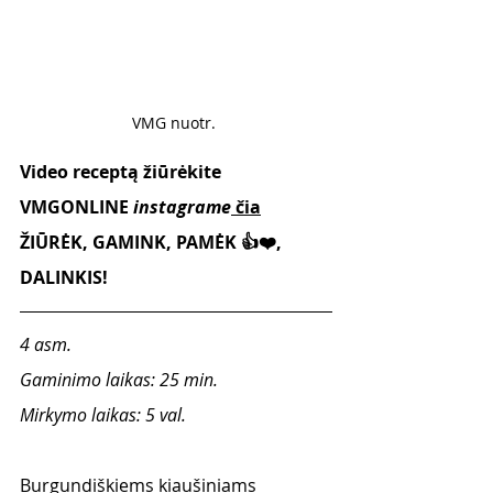
VMG nuotr. 
Video receptą žiūrėkite 
VMGONLINE 
instagrame
čia
ŽIŪRĖK, GAMINK, PAMĖK 👍❤️, 
DALINKIS!
4 asm. 
Gaminimo laikas: 25 min.
Mirkymo laikas: 5 val.
Burgundiškiems kiaušiniams 