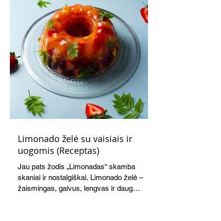
Limonado želė su vaisiais ir
uogomis (Receptas)
Jau pats žodis „Limonadas“ skamba
skaniai ir nostalgiškai. Limonado želė –
žaismingas, gaivus, lengvas ir daug
žadantis desertas, kuris tęsi visus savo
pažadus. Gaivus greipfrutų limonadas
subtiliai papildo saldžius vaisius, o ledų