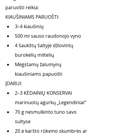
paruošti reikia:
KIAUŠINIAMS PARUOŠTI:
3–4 kiaušinių
500 ml sauso raudonojo vyno  
4 šaukštų šaltyje džiovintų 
burokėlių miltelių  
Mėgstamų žalumynų 
kiaušiniams papuošti
ĮDARUI:
2–3 KĖDAINIŲ KONSERVAI 
marinuotų agurkų „Legendiniai“
70 g nesmulkinto tuno savo 
sultyse 
20 g karšto rūkymo skumbrės ar 