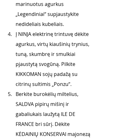
marinuotus agurkus 
„Legendiniai“ supjaustykite 
nedideliais kubeliais.
Į NINJA elektrinę trintuvę dėkite 
agurkus, virtų kiaušinių trynius, 
tuną, skumbrę ir smulkiai 
pjaustytą svogūną. Pilkite 
KIKKOMAN sojų padažą su 
citrinų sultimis „Ponzu“. 
Berkite burokėlių miltelius, 
SALDVA pipirų mišinį ir 
gabaliukais laužytą ILE DE 
FRANCE bri sūrį. Dėkite 
KĖDAINIŲ KONSERVAI majonezą 