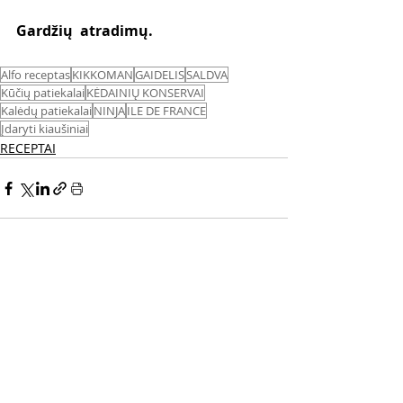
Gardžių  atradimų. 
Alfo receptas
KIKKOMAN
GAIDELIS
SALDVA
Kūčių patiekalai
KĖDAINIŲ KONSERVAI
Kalėdų patiekalai
NINJA
ILE DE FRANCE
Įdaryti kiaušiniai
RECEPTAI