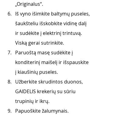
„Originalus“.
Iš vyno išimkite baltymų puseles, 
šaukšteliu išskobkite vidinę dalį 
ir sudėkite į elektrinį trintuvą. 
Viską gerai sutrinkite.
Paruoštą masę sudėkite į 
konditerinį maišelį ir išspauskite 
į kiaušinių puseles.
Užberkite skrudintos duonos, 
GAIDELIS krekerių su sūriu 
trupinių ir ikrų. 
Papuoškite žalumynais. 