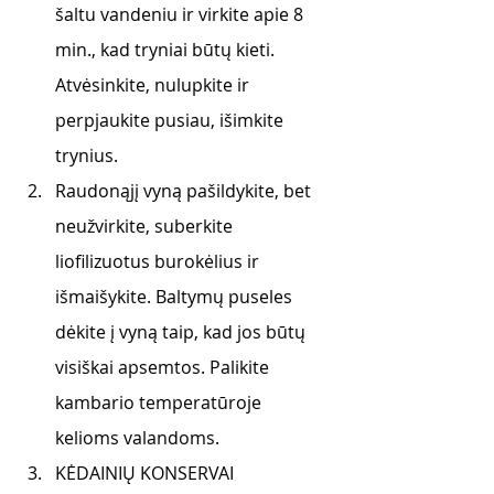
šaltu vandeniu ir virkite apie 8 
min., kad tryniai būtų kieti. 
Atvėsinkite, nulupkite ir 
perpjaukite pusiau, išimkite 
trynius. 
Raudonąjį vyną pašildykite, bet 
neužvirkite, suberkite 
liofilizuotus burokėlius ir 
išmaišykite. Baltymų puseles 
dėkite į vyną taip, kad jos būtų 
visiškai apsemtos. Palikite 
kambario temperatūroje 
kelioms valandoms.
KĖDAINIŲ KONSERVAI 