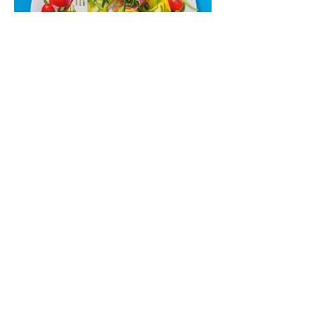
Cukinijų ir vyšninių pomidorų
salotos (Receptas)
Labai vasariškos, gaivios, subalansuotos.
Rinkitės jaunas, nedideles cukinijas. Jei
norėtųsi sotesnio patiekalo, įdėkite buratos
ar mocarelos, pabarstykite skrudintomis
kedrinėmis pinijomis, patiekite su pilno
grūdo duona arba virtu perliniu kuskusu.