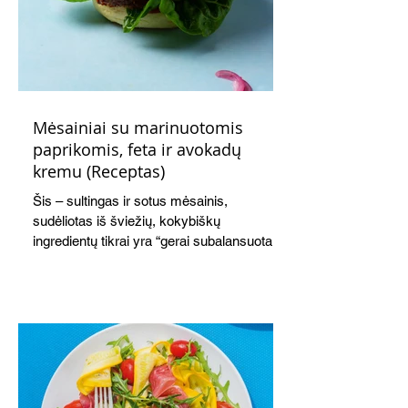
Mėsainiai su marinuotomis
paprikomis, feta ir avokadų
kremu (Receptas)
Šis – sultingas ir sotus mėsainis,
sudėliotas iš šviežių, kokybiškų
ingredientų tikrai yra “gerai subalansuotas
maistas”. Sotus, gardintas marinuotomis
paprikomis, trupinta feta ir švelniu avokadų
kremu labai tik pietums ar nevėlyvai
vakarienei, o ypač – visiems vasaros
susibėgimams ant pievelės prie namų.
Nepamirškite ir gėrimų. Prie šio mėsainio
skaniai dera gaivus aviečių ir apelsinų
kokteilis.