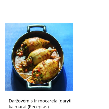
žadantis desertas, kuris tęsi visus savo
pažadus. Gaivus greipfrutų limonadas
subtiliai papildo saldžius vaisius, o ledų
kaušelis suteikia desertui ypatingo
švelnumo.
Daržovėmis ir mocarela įdaryti
kalmarai (Receptas)