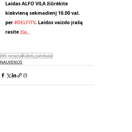
Laidas ALFO VILA žiūrėkite 
kiekvieną sekmadienį 10.00 val. 
per
 #DELFITV
. Laidos vaizdo įrašą 
rasite
čia.  
Alfo receptai
Kalėdų patiekalai
NAUJIENOS