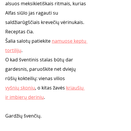
alsuos meksikietiškais ritmais, kurias 
Alfas siūlo jas ragauti su 
saldžiarūgščiais krevečių vėrinukais. 
Receptas čia. 
Šalia salotų patiekite 
namuose keptų 
tortilijų
. 
O kad šventinis stalas būtų dar 
gardesnis, paruoškite net dviejų 
rūšių kokteilių: vienas vilios
vyšnių skoniu
, o kitas žavės 
kriaušių 
ir imbierų deriniu
.
Gardžių švenčių. 