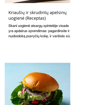
Kriaušių ir skrudintų apelsinų
uogienė (Receptas)
Skani uogienė atsargų spintelėje visada
yra apdairus sprendimas: pagardinsite ir
nuobodoką pusryčių košę, ir varškės sūrį,
o patiekę su mėgstamais sausainiais
pavaišinsite netikėtus svečius. Praktiškas
patarimas: laikykite uogienę nedideliuose
indeliuose.