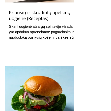
Kriaušių ir skrudintų apelsinų
uogienė (Receptas)
Skani uogienė atsargų spintelėje visada
yra apdairus sprendimas: pagardinsite ir
nuobodoką pusryčių košę, ir varškės sūrį,
o patiekę su mėgstamais sausainiais
pavaišinsite netikėtus svečius. Praktiškas
patarimas: laikykite uogienę nedideliuose
indeliuose.