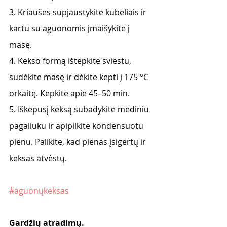
3. Kriaušes supjaustykite kubeliais ir 
kartu su aguonomis įmaišykite į 
masę.
4. Kekso formą ištepkite sviestu, 
sudėkite masę ir dėkite kepti į 175 °C 
orkaitę. Kepkite apie 45–50 min.
5. Iškepusį keksą subadykite mediniu 
pagaliuku ir apipilkite kondensuotu 
pienu. Palikite, kad pienas įsigertų ir 
keksas atvėstų.
#aguonųkeksas
Gardžių atradimų.