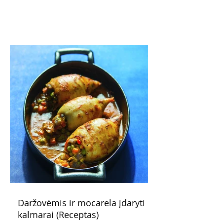
pažadus. Gaivus greipfrutų limonadas
subtiliai papildo saldžius vaisius, o ledų
kaušelis suteikia desertui ypatingo
švelnumo.
Daržovėmis ir mocarela įdaryti
kalmarai (Receptas)