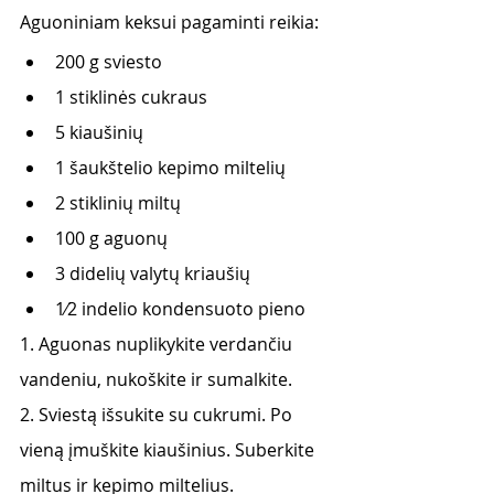
Aguoniniam keksui pagaminti reikia: 
200 g sviesto
1 stiklinės cukraus
5 kiaušinių
1 šaukštelio kepimo miltelių
2 stiklinių miltų
100 g aguonų
3 didelių valytų kriaušių
1⁄2 indelio kondensuoto pieno
1. Aguonas nuplikykite verdančiu 
vandeniu, nukoškite ir sumalkite.
2. Sviestą išsukite su cukrumi. Po 
vieną įmuškite kiaušinius. Suberkite 
miltus ir kepimo miltelius.