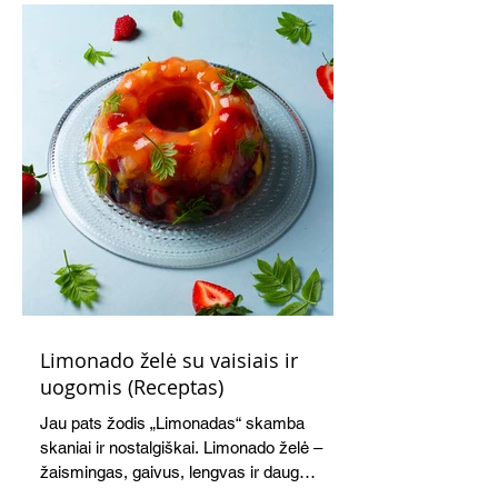
Limonado želė su vaisiais ir
uogomis (Receptas)
Jau pats žodis „Limonadas“ skamba
skaniai ir nostalgiškai. Limonado želė –
žaismingas, gaivus, lengvas ir daug
žadantis desertas, kuris tęsi visus savo