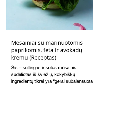
Mėsainiai su marinuotomis
paprikomis, feta ir avokadų
kremu (Receptas)
Šis – sultingas ir sotus mėsainis,
sudėliotas iš šviežių, kokybiškų
ingredientų tikrai yra “gerai subalansuotas
maistas”. Sotus, gardintas marinuotomis
paprikomis, trupinta feta ir švelniu avokadų
kremu labai tik pietums ar nevėlyvai
vakarienei, o ypač – visiems vasaros
susibėgimams ant pievelės prie namų.
Nepamirškite ir gėrimų. Prie šio mėsainio
skaniai dera gaivus aviečių ir apelsinų
kokteilis.