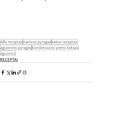
Alfo receptas
naminis pyragas
kekso receptas
aguoninis pyragas
kondensuoto pieno keksas
aguonos
RECEPTAI