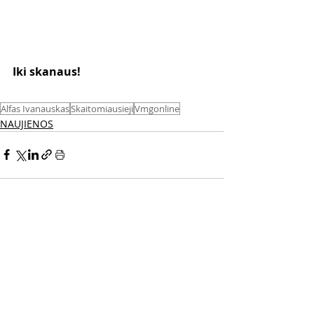
Iki skanaus! 
Alfas Ivanauskas
Skaitomiausieji
Vmgonline
NAUJIENOS