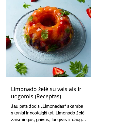
Limonado želė su vaisiais ir
uogomis (Receptas)
Jau pats žodis „Limonadas“ skamba
skaniai ir nostalgiškai. Limonado želė –
žaismingas, gaivus, lengvas ir daug
žadantis desertas, kuris tęsi visus savo
pažadus. Gaivus greipfrutų limonadas