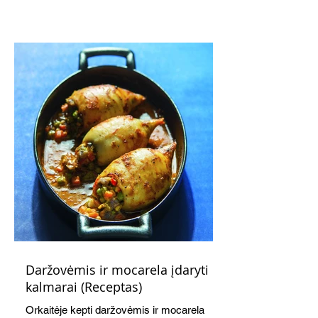
subtiliai papildo saldžius vaisius, o ledų
kaušelis suteikia desertui ypatingo
švelnumo.
Daržovėmis ir mocarela įdaryti
kalmarai (Receptas)
Orkaitėje kepti daržovėmis ir mocarela