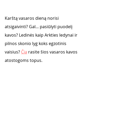
Karštą vasaros dieną norisi 
atsigaivinti? Gal... pasiūlyti puodelį 
kavos? Ledinės kaip Arkties ledynai ir 
pilnos skonio lyg koks egzotinis 
vaisius? 
Čia
 rasite šios vasaros kavos 
atostogoms topus. 