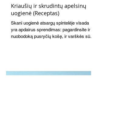
Kriaušių ir skrudintų apelsinų
uogienė (Receptas)
Skani uogienė atsargų spintelėje visada
yra apdairus sprendimas: pagardinsite ir
nuobodoką pusryčių košę, ir varškės sūrį,
o patiekę su mėgstamais sausainiais
pavaišinsite netikėtus svečius. Praktiškas
patarimas: laikykite uogienę nedideliuose
indeliuose.