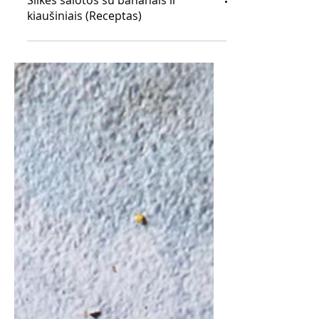
Silkės salotos su bananais ir
kiaušiniais (Receptas)