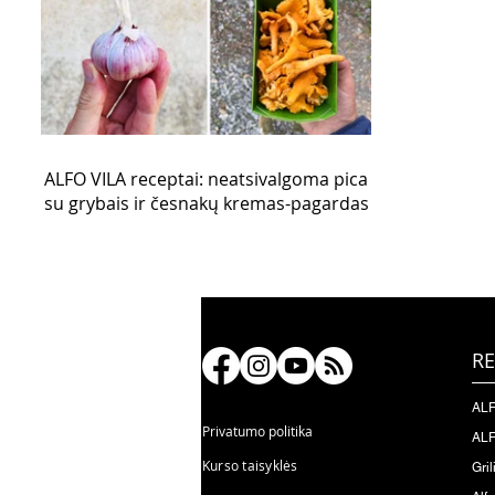
ALFO VILA receptai: neatsivalgoma pica
su grybais ir česnakų kremas-pagardas
RE
ALF
Privatumo politika
ALF
Kurso taisyklės
Gril