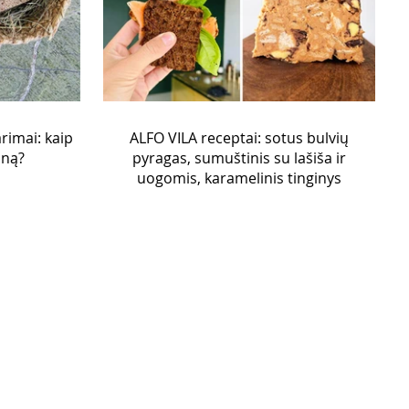
rimai: kaip
ALFO VILA receptai: sotus bulvių
oną?
pyragas, sumuštinis su lašiša ir
uogomis, karamelinis tinginys