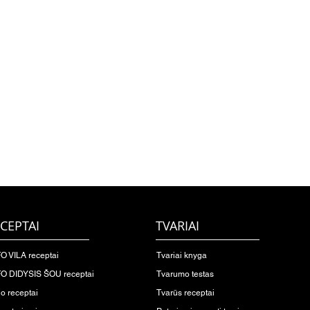
CEPTAI
TVARIAI
O VILA receptai
Tvariai knyga
O DIDYSIS ŠOU receptai
Tvarumo testas
io receptai
Tvarūs receptai