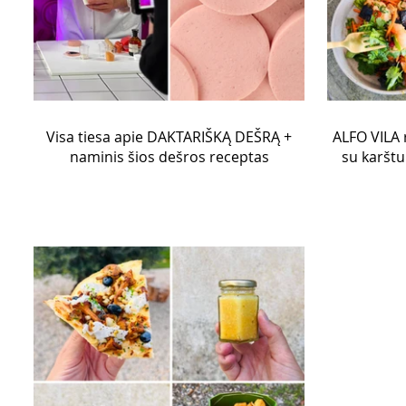
Visa tiesa apie DAKTARIŠKĄ DEŠRĄ +
ALFO VILA r
naminis šios dešros receptas
su karštu