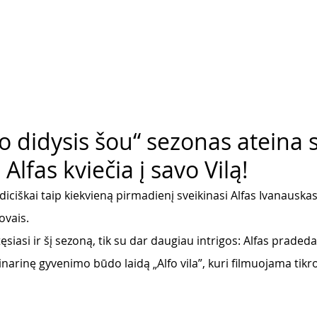
o didysis šou“ sezonas ateina 
Alfas kviečia į savo Vilą!
 tradiciškai taip kiekvieną pirmadienį sveikinasi Alfas Ivanauska
ovais. 
ęsiasi ir šį sezoną, tik su dar daugiau intrigos: Alfas pradeda
arinę gyvenimo būdo laidą „Alfo vila”, kuri filmuojama tikroje