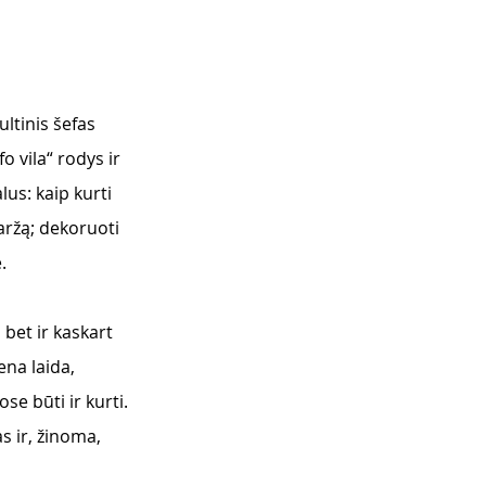
ltinis šefas 
o vila“ rodys ir 
us: kaip kurti 
aržą; dekoruoti 
. 
 bet ir kaskart 
ena laida, 
se būti ir kurti. 
s ir, žinoma, 