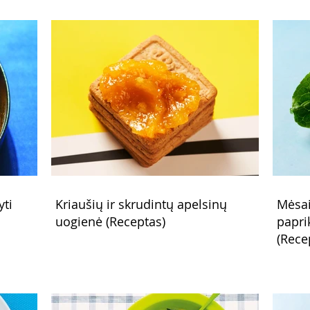
yti
Kriaušių ir skrudintų apelsinų
Mėsai
uogienė (Receptas)
papri
(Rece