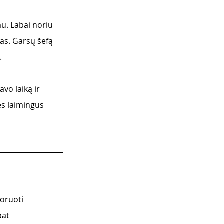
u. Labai noriu 
kas. Garsų šefą 
. 
es laimingus 
koruoti
pat