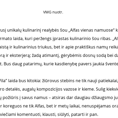
VMG nuotr. 
sį unikalų kulinarinį realybės šou „Alfas vienas namuose“ ku
ormato laida, kuri peržengs įprastas kulinarinio šou ribas. „Alf
stą ir kulinarinius triukus, bet ir apie praktiškus namų reikal
rą ir eksterjerą; žadą atimantį, gėrybėmis dosnų sodą bei d
t. t. Bus daug patarimų, kurie kasdienybę pavers jaukia švente
ila” laida bus kitokia: žiūrovus stebins ne tik nauji patiekalai,
ero detalės, augalų kompozicijos vazose ir kieme. Sulig kiekvi
ovų požiūris į savus namus – atsiras dar daugiau džiaugsmo juo
ir koreguos ne tik Alfas, bet ir metų laikai, nenuspėjamas ora
viečiami komentuoti, klausti, siūlyti, patarti ir pan. 