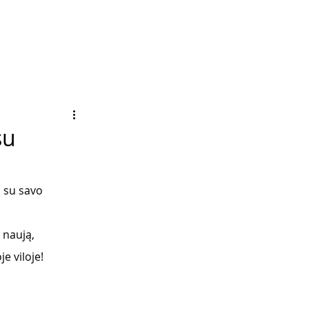
su
s su savo 
 naują, 
 viloje!   