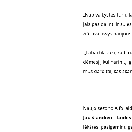
„Nuo vaikystės turiu l
jais pasidalinti ir su 
žiūrovai išvys naujuose
 „Labai tikiuosi, kad mano naujo projekto žiūrovai patirs ir įsitikins, jog investuoti savo laiką ir 
dėmesį į kulinarinių į
mus daro tai, kas skanu
Naujo sezono Alfo laid
Jau šiandien – laidos
lėkštes, pasigaminti g