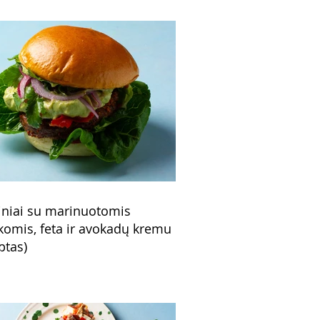
niai su marinuotomis
komis, feta ir avokadų kremu
ptas)