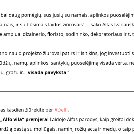
abai daug pomėgių, susijusių su namais, aplinkos puoselėjim
esamais, ir su būsimais laidos žiūrovais”, – sako Alfas Ivanaus
 amplua: dizainerio, floristo, sodininko, dekoratoriaus ir t. t
gūdžių, namų, aplinkos, santykių puoselėjimą visada verta, n
, gražu ir... 
visada pavyksta
!”
as kasdien žiūrėkite per 
#Delfi
.
 „Alfo vila“ premjera
! Laidoje Alfas parodys, kaip greitai de
ardžią pastą su moliūgais, naminį rožių actą ir medų, o taip 