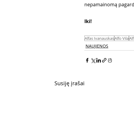
nepamainomą pagardą 
Iki! 
Alfas Ivanauskas
Alfo Vila
Al
NAUJIENOS
Susiję įrašai