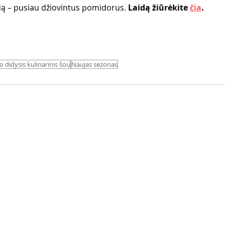
– pusiau džiovintus pomidorus. 
Laidą žiūrėkite 
čia
. 
fo didysis kulinarinis šou
Naujas sezonas