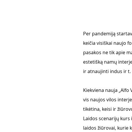
Per pandemiją startavu
keičia visiškai naujo f
pasakos ne tik apie mai
estetišką namų interje
ir atnaujinti indus ir 
Kiekviena nauja „Alfo V
vis naujos vilos interj
tikėtina, keisi ir žiūr
Laidos scenarijų kurs 
laidos žiūrovai, kurie k