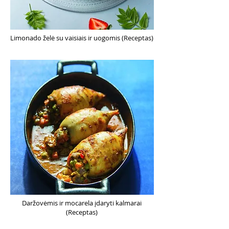
Limonado želė su vaisiais ir uogomis (Receptas)
Daržovėmis ir mocarela įdaryti kalmarai
(Receptas)