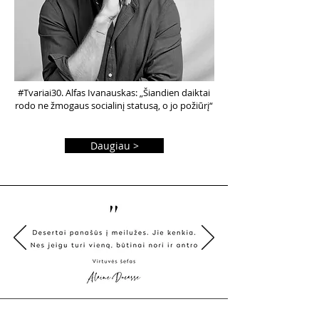
#Tvariai30. Alfas Ivanauskas: „Šiandien daiktai
rodo ne žmogaus socialinį statusą, o jo požiūrį“
Daugiau >