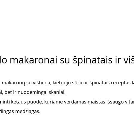
 makaronai su špinatais ir vi
akaronų su vištiena, kietuoju sūriu ir špinatais receptas la
i, bet ir nuodėmingai skaniai. 
ti ketaus puode, kuriame verdamas maistas išsaugo vita
udingas medžiagas. 