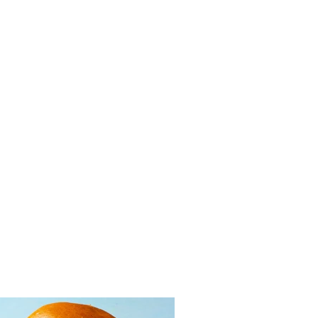
elius aplaižysite:
ronai, įdaryti moliūgais
iso (Receptas)