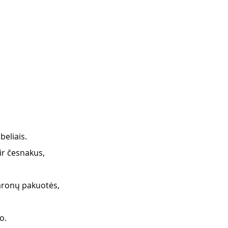
beliais.
ir česnakus, 
karonų pakuotės, 
o.