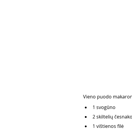
Vieno puodo makarona
1 svogūno
2 skiltelių česnak
1 vištienos filė