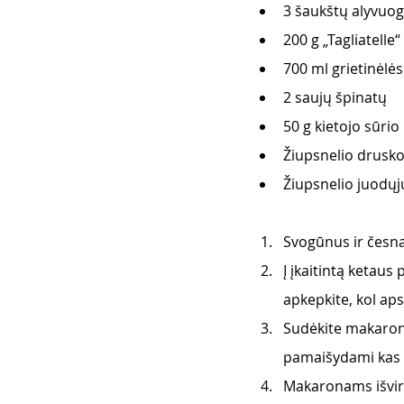
3 šaukštų alyvuog
200 g „Tagliatell
700 ml grietinėlės
2 saujų špinatų
50 g kietojo sūrio
Žiupsnelio drusk
Žiupsnelio juodųj
Svogūnus ir česnak
Į įkaitintą ketaus
apkepkite, kol aps
Sudėkite makaronus
pamaišydami kas 
Makaronams išvirus