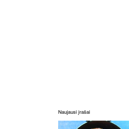
Sočios itališkos makaronų
salotos su falafeliais
(Receptas)
Naujausi įrašai