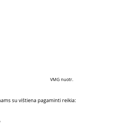
VMG nuotr. 
ms su vištiena pagaminti reikia:
o