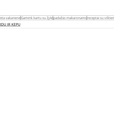
eita vakarienė
Gamink kartu su Zyle
padažas makaronams
receptai su vištie
RDU IR KEPU