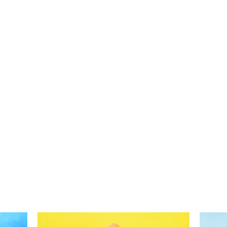
Neatsivalgomi makaronai su
Piršt
figomis ir aštria dešra
maka
(Receptas)
ir m