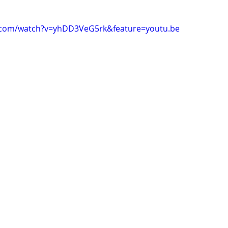
.com/watch?v=yhDD3VeG5rk&feature=youtu.be