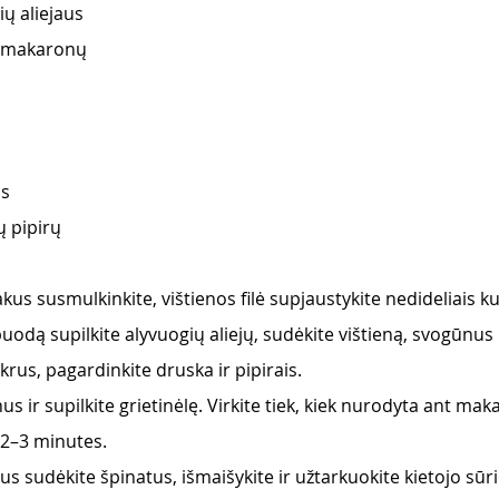
ių aliejaus
e“ makaronų
os
ų pipirų
us susmulkinkite, vištienos filė supjaustykite nedideliais ku
 puodą supilkite alyvuogių aliejų, sudėkite vištieną, svogūnus 
krus, pagardinkite druska ir pipirais.
 ir supilkite grietinėlę. Virkite tiek, kiek nurodyta ant ma
2–3 minutes.
 sudėkite špinatus, išmaišykite ir užtarkuokite kietojo sūri