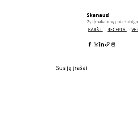
Skanaus! 
Zyle
makaronų patiekalai
gr
KARŠTI
RECEPTAI
VE
Susiję įrašai