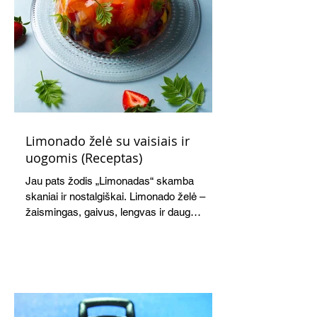
Limonado želė su vaisiais ir
uogomis (Receptas)
Jau pats žodis „Limonadas“ skamba
skaniai ir nostalgiškai. Limonado želė –
žaismingas, gaivus, lengvas ir daug
žadantis desertas, kuris tęsi visus savo
pažadus. Gaivus greipfrutų limonadas
subtiliai papildo saldžius vaisius, o ledų
kaušelis suteikia desertui ypatingo
švelnumo.