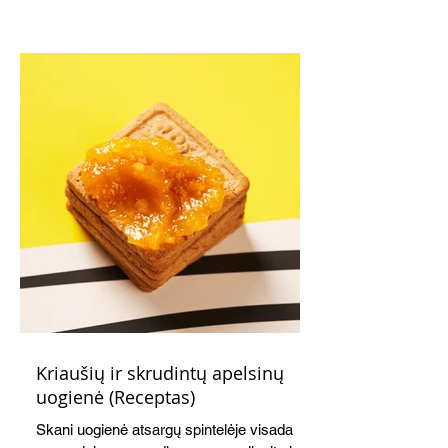
Kriaušių ir skrudintų apelsinų
uogienė (Receptas)
Skani uogienė atsargų spintelėje visada