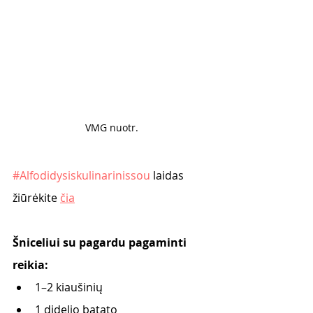
VMG nuotr.
#Alfodidysiskulinarinissou
 laidas 
žiūrėkite 
čia
Šniceliui su pagardu pagaminti 
reikia:
1–2 kiaušinių
1 didelio batato