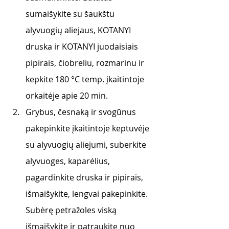
sumaišykite su šaukštu 
alyvuogių aliejaus, KOTANYI 
druska ir KOTANYI juodaisiais 
pipirais, čiobreliu, rozmarinu ir 
kepkite 180 °C temp. įkaitintoje 
orkaitėje apie 20 min. 
Grybus, česnaką ir svogūnus 
pakepinkite įkaitintoje keptuvėje 
su alyvuogių aliejumi, suberkite 
alyvuoges, kaparėlius, 
pagardinkite druska ir pipirais, 
išmaišykite, lengvai pakepinkite. 
Subėrę petražoles viską 
išmaišykite ir patraukite nuo 