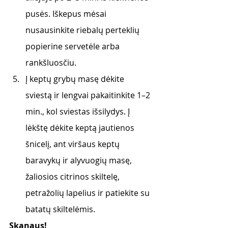
pusės. Iškepus mėsai 
nusausinkite riebalų perteklių 
popierine servetėle arba 
rankšluosčiu.
Į keptų grybų masę dėkite 
sviestą ir lengvai pakaitinkite 1–2 
min., kol sviestas išsilydys. Į 
lėkštę dėkite keptą jautienos 
šnicelį, ant viršaus keptų 
baravykų ir alyvuogių masę, 
žaliosios citrinos skiltelę, 
petražolių lapelius ir patiekite su 
batatų skiltelėmis. 
Skanaus! 