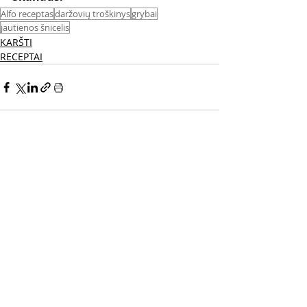
Alfo receptas
daržovių troškinys
grybai
jautienos šnicelis
KARŠTI
RECEPTAI