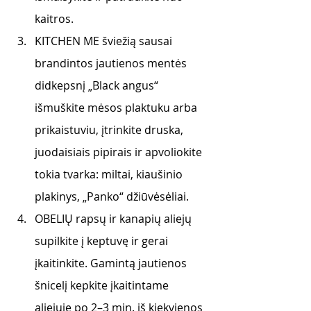
kaitros.
KITCHEN ME šviežią sausai 
brandintos jautienos mentės 
didkepsnį „Black angus“ 
išmuškite mėsos plaktuku arba 
prikaistuviu, įtrinkite druska, 
juodaisiais pipirais ir apvoliokite 
tokia tvarka: miltai, kiaušinio 
plakinys, „Panko“ džiūvėsėliai. 
OBELIŲ rapsų ir kanapių aliejų 
supilkite į keptuvę ir gerai 
įkaitinkite. Gamintą jautienos 
šnicelį kepkite įkaitintame 
aliejuje po 2–3 min. iš kiekvienos 