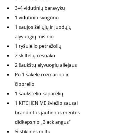
3–4 vidutinių baravykų
1 vidutinio svogūno
1 saujos žaliųjų ir juodųjų 
alyvuogių mišinio
1 ryšulėlio petražolių
2 skiltelių česnako
2 šaukštų alyvuogių aliejaus
Po 1 šakelę rozmarino ir 
čiobrelio 
1 šaukštelio kaparėlių
1 KITCHEN ME šviežio sausai 
brandintos jautienos mentės 
didkepsnio „Black angus“
½ stiklinės miltų