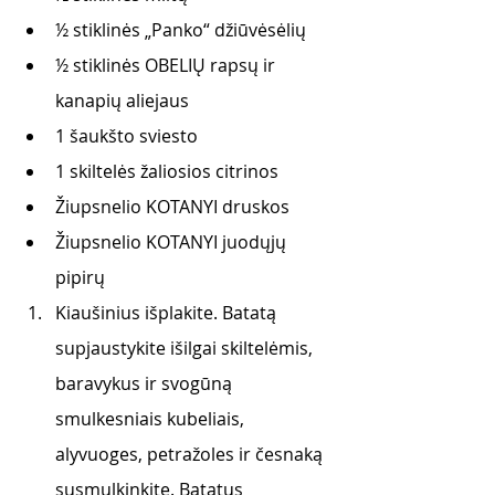
½ stiklinės „Panko“ džiūvėsėlių
½ stiklinės OBELIŲ rapsų ir 
kanapių aliejaus
1 šaukšto sviesto
1 skiltelės žaliosios citrinos
Žiupsnelio KOTANYI druskos 
Žiupsnelio KOTANYI juodųjų 
pipirų
Kiaušinius išplakite. Batatą 
supjaustykite išilgai skiltelėmis, 
baravykus ir svogūną 
smulkesniais kubeliais, 
alyvuoges, petražoles ir česnaką 
susmulkinkite. Batatus 