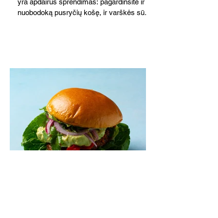
yra apdairus sprendimas: pagardinsite ir
nuobodoką pusryčių košę, ir varškės sūrį,
o patiekę su mėgstamais sausainiais
pavaišinsite netikėtus svečius. Praktiškas
patarimas: laikykite uogienę nedideliuose
indeliuose.