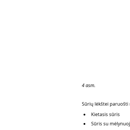
4 asm.
Sūrių lėkštei paruošti 
Kietasis sūris
Sūris su mėlynuoj