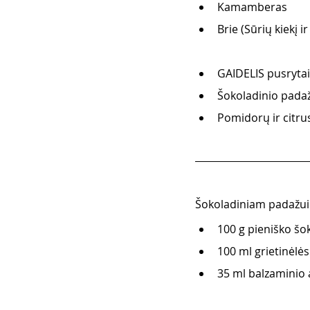
Kamamberas
Brie (Sūrių kiekį i
GAIDELIS pusrytain
Šokoladinio pada
Pomidorų ir citru
Šokoladiniam padažui 
100 g pieniško šo
100 ml grietinėlės
35 ml balzaminio 