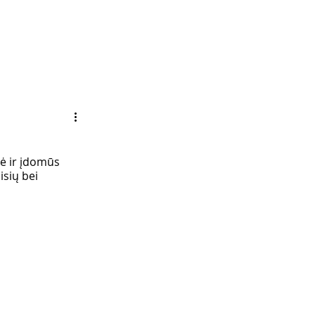
vė ir įdomūs 
sių bei 