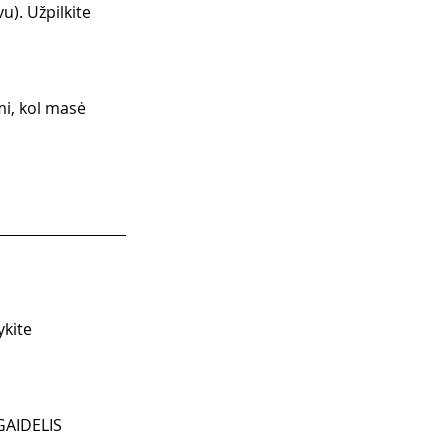
u). Užpilkite 
mi, kol masė 
ykite 
GAIDELIS 