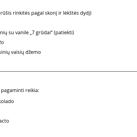
r rūšis rinkitės pagal skonį ir lėkštės dydį)
ių su vanile „7 grūdai“ (patiekti)
žo
sinių vaisių džemo
pagaminti reikia: 
kolado
acto