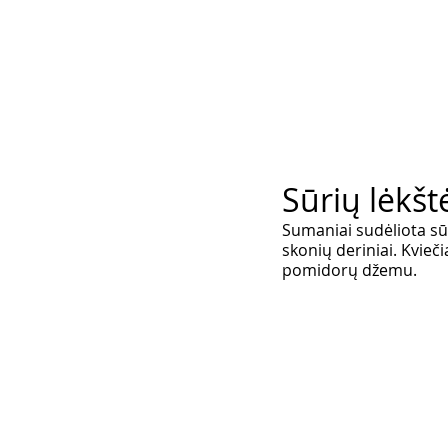
Sūrių lėkšt
Sumaniai sudėliota sūri
skonių deriniai. Kvieč
pomidorų džemu. 