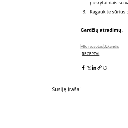
pusrytainiais su va
Ragaukite sūrius s
Gardžių atradimų. 
Alfo receptas
Užkandis
RECEPTAI
Susiję įrašai