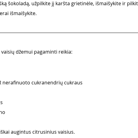
ką šokoladą, užpilkite jį karšta grietinėle, išmaišykite ir pilki
erai išmaišykite. 
 vaisių džemui pagaminti reikia:
nerafinuoto cukranendrių cukraus
os
no 
kai augintus citrusinius vaisius.