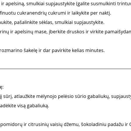
ir apelsiną, smulkiai supjaustykite (galite susmulkinti trintuv
uotu cukranendrių cukrumi ir laikykite per naktį. 
ite, pašalinkite sėklas, smulkiai supjaustykite. 
rinų ir apelsinų mase, įberkite druskos ir virkite pamaišyda
rozmarino šakelę ir dar pavirkite kelias minutes.  
ę: 
jį sūrį, atlaužkite mėlynojo pelėsio sūrio gabaliukų, supjaust
dėkite visą gabaliuką. 
u pomidorų ir citrusinių vaisių džemu, šokoladiniu padažu ir 