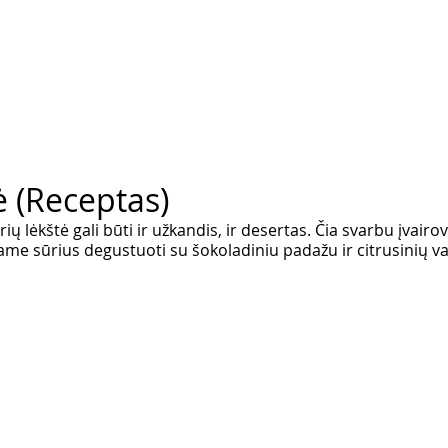
ė (Receptas)
ų lėkštė gali būti ir užkandis, ir desertas. Čia svarbu įvairo
iame sūrius degustuoti su šokoladiniu padažu ir citrusinių vai