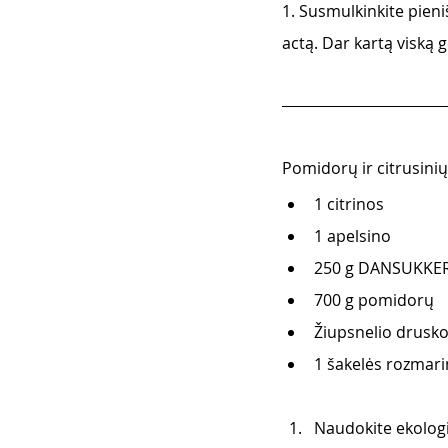
1. Susmulkinkite pieniš
actą. Dar kartą viską g
Pomidorų ir citrusinių
1 citrinos
1 apelsino
250 g DANSUKKER 
700 g pomidorų
Žiupsnelio drusk
1 šakelės rozmari
Naudokite ekologiš