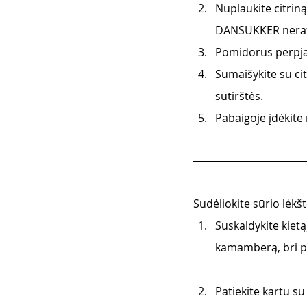
Nuplaukite citriną 
DANSUKKER nerafin
Pomidorus perpjauk
Sumaišykite su cit
sutirštės. 
Pabaigoje įdėkite 
Sudėliokite sūrio lėkšt
Suskaldykite kietą
kamamberą, bri pa
Patiekite kartu s