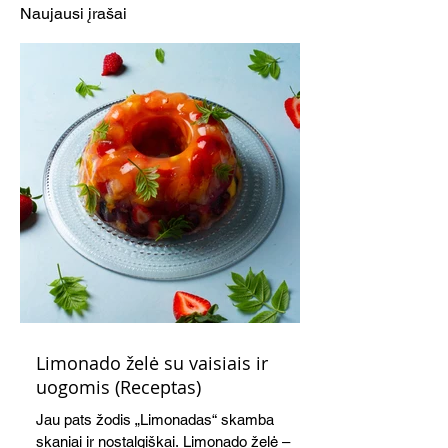
(Receptas)
(Receptas)
Naujausi įrašai
Limonado želė su vaisiais ir
uogomis (Receptas)
Jau pats žodis „Limonadas“ skamba
skaniai ir nostalgiškai. Limonado želė –