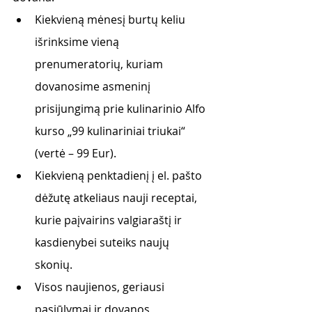
Kiekvieną mėnesį burtų keliu 
išrinksime vieną 
prenumeratorių, kuriam 
dovanosime asmeninį 
prisijungimą prie kulinarinio Alfo 
kurso „99 kulinariniai triukai“ 
(vertė – 99 Eur).  
Kiekvieną penktadienį į el. pašto 
dėžutę atkeliaus nauji receptai, 
kurie paįvairins valgiaraštį ir 
kasdienybei suteiks naujų 
skonių.  
Visos naujienos, geriausi 
pasiūlymai ir dovanos 