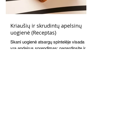
Kriaušių ir skrudintų apelsinų
uogienė (Receptas)
Skani uogienė atsargų spintelėje visada
yra apdairus sprendimas: pagardinsite ir
nuobodoką pusryčių košę, ir varškės sūrį,
o patiekę su mėgstamais sausainiais
pavaišinsite netikėtus svečius. Praktiškas
patarimas: laikykite uogienę nedideliuose
indeliuose.