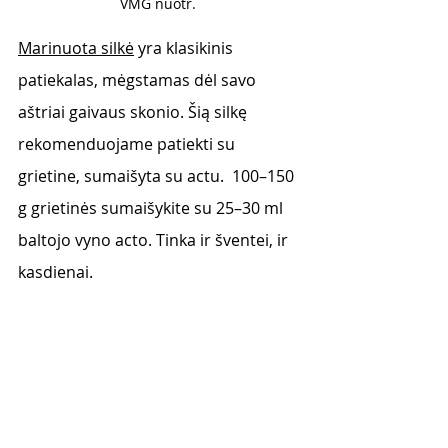
VMG nuotr. 
Marinuota silkė
 yra klasikinis 
patiekalas, mėgstamas dėl savo 
aštriai gaivaus skonio. Šią silkę 
rekomenduojame patiekti su 
grietine, sumaišyta su actu.  100–150 
g grietinės sumaišykite su 25–30 ml 
baltojo vyno acto. Tinka ir šventei, ir 
kasdienai.