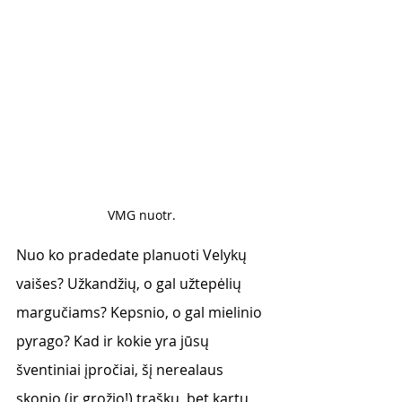
VMG nuotr. 
Nuo ko pradedate planuoti Velykų 
vaišes? Užkandžių, o gal užtepėlių 
margučiams? Kepsnio, o gal mielinio 
pyrago? Kad ir kokie yra jūsų 
šventiniai įpročiai, šį nerealaus 
skonio (ir grožio!) traškų, bet kartu 