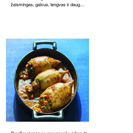
žaismingas, gaivus, lengvas ir daug
žadantis desertas, kuris tęsi visus savo
pažadus. Gaivus greipfrutų limonadas
subtiliai papildo saldžius vaisius, o ledų
kaušelis suteikia desertui ypatingo
švelnumo.