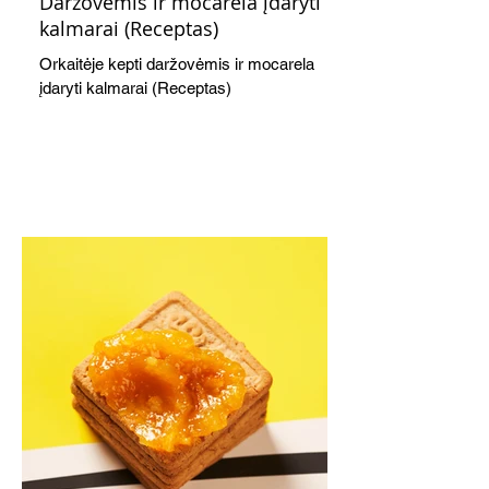
Daržovėmis ir mocarela įdaryti
kalmarai (Receptas)
Orkaitėje kepti daržovėmis ir mocarela
įdaryti kalmarai (Receptas)