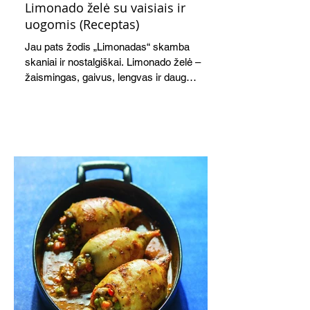
Limonado želė su vaisiais ir
uogomis (Receptas)
Jau pats žodis „Limonadas“ skamba
skaniai ir nostalgiškai. Limonado želė –
žaismingas, gaivus, lengvas ir daug
žadantis desertas, kuris tęsi visus savo
pažadus. Gaivus greipfrutų limonadas
subtiliai papildo saldžius vaisius, o ledų
kaušelis suteikia desertui ypatingo
švelnumo.