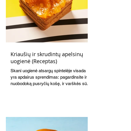
Kriaušių ir skrudintų apelsinų
uogienė (Receptas)
Skani uogienė atsargų spintelėje visada
yra apdairus sprendimas: pagardinsite ir
nuobodoką pusryčių košę, ir varškės sūrį,
o patiekę su mėgstamais sausainiais
pavaišinsite netikėtus svečius. Praktiškas
patarimas: laikykite uogienę nedideliuose
indeliuose.