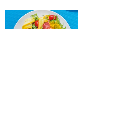
kremu labai tik pietums ar nevėlyvai
vakarienei, o ypač – visiems vasaros
susibėgimams ant pievelės prie namų.
Nepamirškite ir gėrimų. Prie šio mėsainio
skaniai dera gaivus aviečių ir apelsinų
kokteilis.
Cukinijų ir vyšninių pomidorų
salotos (Receptas)
Labai vasariškos, gaivios, subalansuotos.
Rinkitės jaunas, nedideles cukinijas. Jei