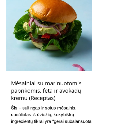
Mėsainiai su marinuotomis
paprikomis, feta ir avokadų
kremu (Receptas)
Šis – sultingas ir sotus mėsainis,
sudėliotas iš šviežių, kokybiškų
ingredientų tikrai yra “gerai subalansuotas
maistas”. Sotus, gardintas marinuotomis
paprikomis, trupinta feta ir švelniu avokadų