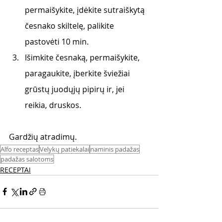
permaišykite, įdėkite sutraiškytą 
česnako skiltelę, palikite 
pastovėti 10 min.
Išimkite česnaką, permaišykite, 
paragaukite, įberkite šviežiai 
grūstų juodųjų pipirų ir, jei 
reikia, druskos.
Gardžių atradimų.
Alfo receptas
Velykų patiekalai
naminis padažas
padažas salotoms
RECEPTAI