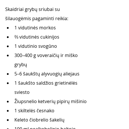
Skaidriai grybų sriubai su 
šilauogėmis pagaminti reikia:
1 vidutinės morkos
⅔ vidutinės cukinijos
1 vidutinio svogūno
300–400 g voveraičių ir miško 
grybų
5–6 šaukštų alyvuogių aliejaus
1 šaukšto saldžios grietinėlės 
sviesto
Žiupsnelio ketverių pipirų mišinio
1 skiltelės česnako
Keleto čiobrelio šakelių