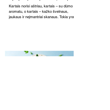
Kartais norisi aštriau, kartais – su dūmo
aromatu, o kartais – kažko švelnaus,
jaukaus ir neįmantriai skanaus. Tokia yra ši
greitai paruošiama, gomuriui maloni lęšių,
ryžių ir špinatų sriuba.