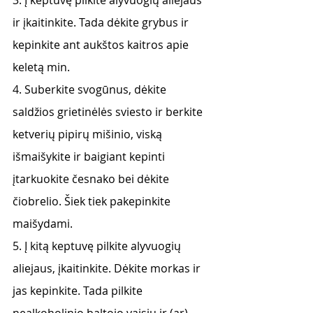
3. Į keptuvę pilkite alyvuogių aliejaus 
ir įkaitinkite. Tada dėkite grybus ir 
kepinkite ant aukštos kaitros apie 
keletą min.
4. Suberkite svogūnus, dėkite 
saldžios grietinėlės sviesto ir berkite 
ketverių pipirų mišinio, viską 
išmaišykite ir baigiant kepinti 
įtarkuokite česnako bei dėkite 
čiobrelio. Šiek tiek pakepinkite 
maišydami.
5. Į kitą keptuvę pilkite alyvuogių 
aliejaus, įkaitinkite. Dėkite morkas ir 
jas kepinkite. Tada pilkite