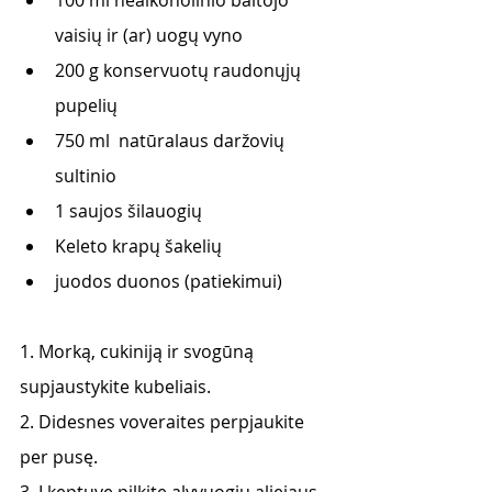
100 ml nealkoholinio baltojo 
vaisių ir (ar) uogų vyno
200 g konservuotų raudonųjų 
pupelių
750 ml  natūralaus daržovių 
sultinio
1 saujos šilauogių
Keleto krapų šakelių
juodos duonos (patiekimui)
1. Morką, cukiniją ir svogūną 
supjaustykite kubeliais.
2. Didesnes voveraites perpjaukite 
per pusę.