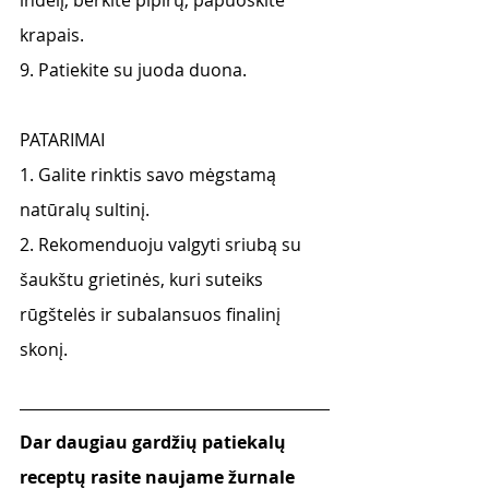
indelį, berkite pipirų, papuoškite 
krapais.
9. Patiekite su juoda duona.
PATARIMAI
1. Galite rinktis savo mėgstamą 
natūralų sultinį.
2. Rekomenduoju valgyti sriubą su 
šaukštu grietinės, kuri suteiks 
rūgštelės ir subalansuos finalinį 
skonį.
Dar daugiau gardžių patiekalų 
receptų rasite naujame žurnale 