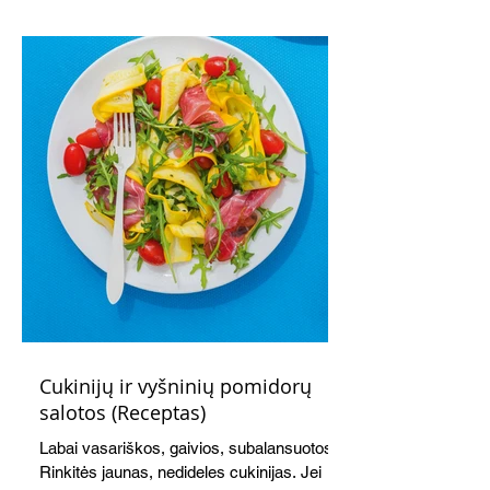
kremu labai tik pietums ar nevėlyvai
vakarienei, o ypač – visiems vasaros
susibėgimams ant pievelės prie namų.
Nepamirškite ir gėrimų. Prie šio mėsainio
skaniai dera gaivus aviečių ir apelsinų
kokteilis.
Cukinijų ir vyšninių pomidorų
salotos (Receptas)
Labai vasariškos, gaivios, subalansuotos.
Rinkitės jaunas, nedideles cukinijas. Jei