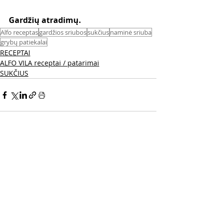
Gardžių atradimų. 
Alfo receptas
gardžios sriubos
sukčius
naminė sriuba
grybų patiekalai
RECEPTAI
ALFO VILA receptai / patarimai
SUKČIUS