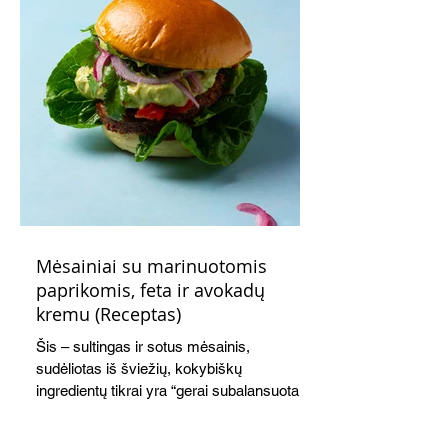
Mėsainiai su marinuotomis
paprikomis, feta ir avokadų
kremu (Receptas)
Šis – sultingas ir sotus mėsainis,
sudėliotas iš šviežių, kokybiškų
ingredientų tikrai yra “gerai subalansuotas
maistas”. Sotus, gardintas marinuotomis
paprikomis, trupinta feta ir švelniu avokadų