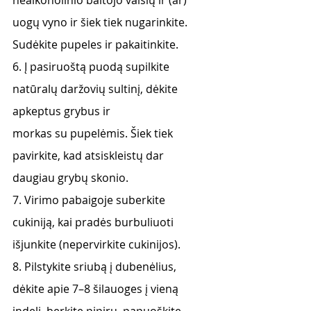
nealkoholinio baltojo vaisių ir (ar) 
uogų vyno ir šiek tiek nugarinkite. 
Sudėkite pupeles ir pakaitinkite.
6. Į pasiruoštą puodą supilkite 
natūralų daržovių sultinį, dėkite 
apkeptus grybus ir
morkas su pupelėmis. Šiek tiek 
pavirkite, kad atsiskleistų dar 
daugiau grybų skonio.
7. Virimo pabaigoje suberkite 
cukiniją, kai pradės burbuliuoti 
išjunkite (nepervirkite cukinijos).
8. Pilstykite sriubą į dubenėlius, 
dėkite apie 7–8 šilauoges į vieną 