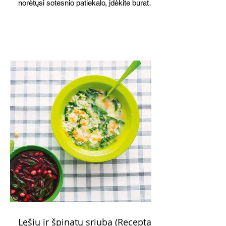
norėtųsi sotesnio patiekalo, įdėkite buratos
ar mocarelos, pabarstykite skrudintomis
kedrinėmis pinijomis, patiekite su pilno
grūdo duona arba virtu perliniu kuskusu.
Lęšių ir špinatų sriuba (Receptas)