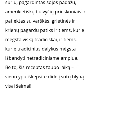
sūriu, pagardintas sojos padažu, 
amerikietiškų bulvyčių prieskoniais ir 
patiektas su varškės, grietinės ir 
krienų pagardu patiks ir tiems, kurie 
mėgsta viską tradiciškai, ir tiems, 
kurie tradicinius dalykus mėgsta 
išbandyti netradiciniame amplua.
Be to, šis receptas taupo laiką – 
vienu ypu iškepsite didelį sotų blyną 
visai šeimai! 