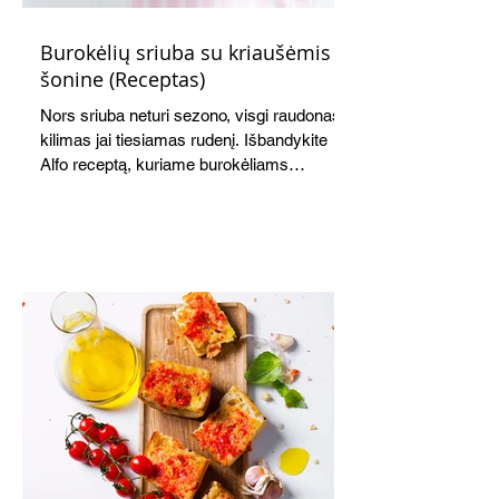
Burokėlių sriuba su kriaušėmis ir
šonine (Receptas)
Nors sriuba neturi sezono, visgi raudonas
kilimas jai tiesiamas rudenį. Išbandykite
Alfo receptą, kuriame burokėliams
akomponuoja kriaušės. Jauku,
saldžiarūgštiška, sotu, bet lengva.