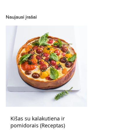
milžiniškas bulvinis
blynas (Recepta
blynas su įvairiais
Naujausi įrašai
pagardais (Receptas)
Kišas su kalakutiena ir
pomidorais (Receptas)