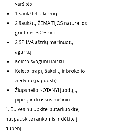
varškės
1 šaukštelio krienų 
2 šaukštų ŽEMAITIJOS natūralios 
grietinės 30 % rieb.
2 SPILVA aštrių marinuotų 
agurkų
Keleto svogūnų laiškų
Keleto krapų šakelių ir brokolio 
žiedyno (papuošti)
Žiupsnelio KOTANYI juodųjų 
pipirų ir druskos mišinio
1. Bulves nulupkite, sutarkuokite, 
nuspauskite rankomis ir dėkite į 
dubenį.