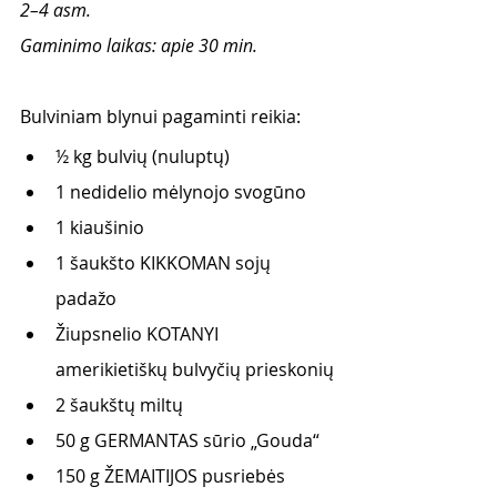
2–4 asm.
Gaminimo laikas: apie 30 min.
Bulviniam blynui pagaminti reikia:
½ kg bulvių (nuluptų)
1 nedidelio mėlynojo svogūno
1 kiaušinio 
1 šaukšto KIKKOMAN sojų 
padažo
Žiupsnelio KOTANYI 
amerikietiškų bulvyčių prieskonių
2 šaukštų miltų
50 g GERMANTAS sūrio „Gouda“
150 g ŽEMAITIJOS pusriebės 