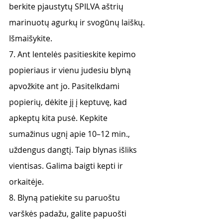
berkite pjaustytų SPILVA aštrių 
marinuotų agurkų ir svogūnų laiškų. 
Išmaišykite.
7. Ant lentelės pasitieskite kepimo 
popieriaus ir vienu judesiu blyną 
apvožkite ant jo. Pasitelkdami 
popierių, dėkite jį į keptuvę, kad 
apkeptų kita pusė. Kepkite 
sumažinus ugnį apie 10–12 min., 
uždengus dangtį. Taip blynas išliks 
vientisas. Galima baigti kepti ir 
orkaitėje. 
8. Blyną patiekite su paruoštu 
varškės padažu, galite papuošti 