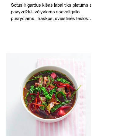
Sotus ir gardus kišas labai tiks pietums ar,
pavyzdžiui, vėlyviems ssavaitgalio
pusryčiams. Traškus, sviestinės tešlos
pagrindas, švelnus kiaušinių ir grietinės
įdaras, apskrudusi kalakutiena bei
pomidorai skaniai dera tarpusavyje. Nors
receptas ilgas, tačiau paruošti kišą nėra
sudėtinga. Skanus ir šiltas, ir šaltas.
Atvėsęs tampa tvirtesnis, todėl jį lengviau
gražiai supjaustyti. Net ir šaltas kišas tiks
ir pusryčiams, ir pietų dėžutei, ir iškylai.