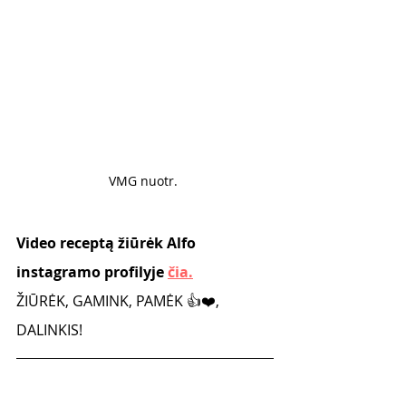
VMG nuotr. 
Video receptą žiūrėk Alfo 
instagramo profilyje 
čia.
ŽIŪRĖK, GAMINK, PAMĖK 👍❤️, 
DALINKIS!