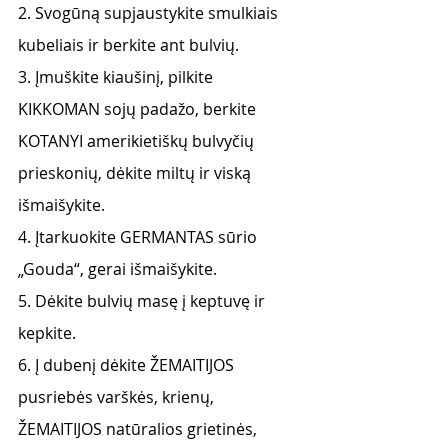
2. Svogūną supjaustykite smulkiais 
kubeliais ir berkite ant bulvių.
3. Įmuškite kiaušinį, pilkite 
KIKKOMAN sojų padažo, berkite 
KOTANYI amerikietiškų bulvyčių 
prieskonių, dėkite miltų ir viską 
išmaišykite.
4. Įtarkuokite GERMANTAS sūrio 
„Gouda“, gerai išmaišykite. 
5. Dėkite bulvių masę į keptuvę ir 
kepkite.
6. Į dubenį dėkite ŽEMAITIJOS 
pusriebės varškės, krienų, 
ŽEMAITIJOS natūralios grietinės, 