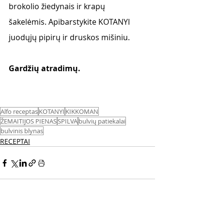
brokolio žiedynais ir krapų 
šakelėmis. Apibarstykite KOTANYI 
juodųjų pipirų ir druskos mišiniu. 
Gardžių atradimų.
Alfo receptas
KOTANYI
KIKKOMAN
ŽEMAITIJOS PIENAS
SPILVA
bulvių patiekalai
bulvinis blynas
RECEPTAI