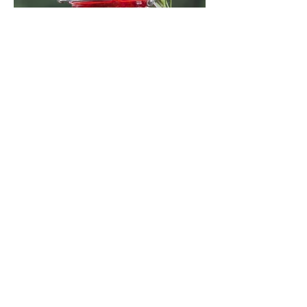
Grilio uogienė su pomidorais (15
minučių receptas)
Greitai paruošiama uogienė iš derliaus,
kurį duoda vasaros pabaiga: pomidorų ir
slyvų. Gardi, kvapni, kitokia. Mėgausitės
ne tik žiemą. Grilis suteikia savitą akcentą
skoniui ir kvapui, bet galima virti ir ant
viryklės.