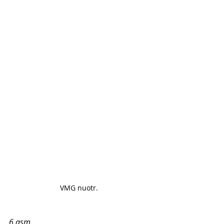
VMG nuotr. 
6 asm. 