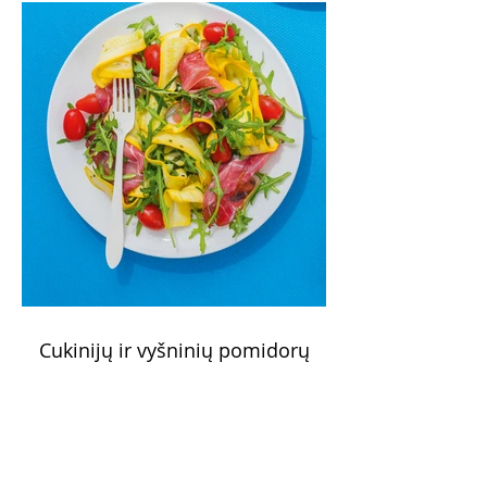
susibėgimams ant pievelės prie namų.
Nepamirškite ir gėrimų. Prie šio mėsainio
skaniai dera gaivus aviečių ir apelsinų
kokteilis.
Cukinijų ir vyšninių pomidorų
salotos (Receptas)
Labai vasariškos, gaivios, subalansuotos.
Rinkitės jaunas, nedideles cukinijas. Jei
norėtųsi sotesnio patiekalo, įdėkite buratos
ar mocarelos, pabarstykite skrudintomis