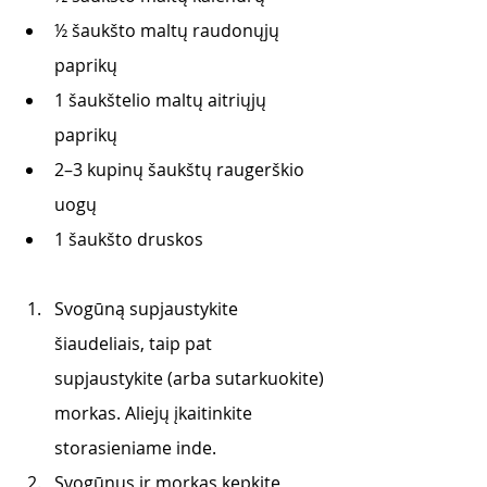
½ šaukšto maltų raudonųjų 
paprikų
1 šaukštelio maltų aitriųjų 
paprikų
2–3 kupinų šaukštų raugerškio 
uogų
1 šaukšto druskos
Svogūną supjaustykite 
šiaudeliais, taip pat 
supjaustykite (arba sutarkuokite) 
morkas. Aliejų įkaitinkite 
storasieniame inde. 
Svogūnus ir morkas kepkite 