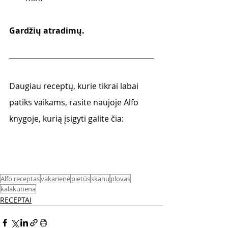
Gardžių atradimų.
Daugiau receptų, kurie tikrai labai 
patiks vaikams, rasite naujoje Alfo 
knygoje, kurią įsigyti galite čia:
Alfo receptas
vakarienė
pietūs
skanu
plovas
kalakutiena
RECEPTAI