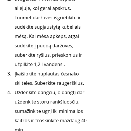
aliejuje, kol gerai apskrus. 
Tuomet daržoves išgriebkite ir 
sudėkite supjaustytą kubeliais 
mėsą. Kai mėsa apkeps, atgal 
sudėkite į puodą daržoves, 
suberkite ryšius, prieskonius ir 
užpilkite 1,2 l vandens . 
Įkaišiokite nuplautas česnako 
skilteles. Suberkite raugerškius. 
Uždenkite dangčiu, o dangtį dar 
uždenkite storu rankšluosčiu, 
sumažinkite ugnį iki minimalios 
kaitros ir troškinkite maždaug 40 
min. 