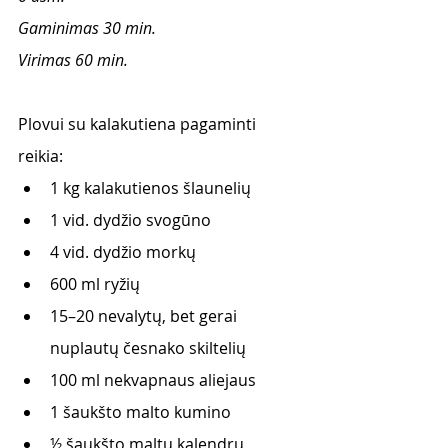
Gaminimas 30 min. 
Virimas 60 min. 
Plovui su kalakutiena pagaminti 
reikia:
1 kg kalakutienos šlaunelių
1 vid. dydžio svogūno
4 vid. dydžio morkų
600 ml ryžių
15–20 nevalytų, bet gerai 
nuplautų česnako skiltelių
100 ml nekvapnaus aliejaus
1 šaukšto malto kumino
½ šaukšto maltų kalendrų