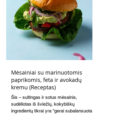
Mėsainiai su marinuotomis
paprikomis, feta ir avokadų
kremu (Receptas)
Šis – sultingas ir sotus mėsainis,
sudėliotas iš šviežių, kokybiškų
ingredientų tikrai yra “gerai subalansuotas
maistas”. Sotus, gardintas marinuotomis
paprikomis, trupinta feta ir švelniu avokadų
kremu labai tik pietums ar nevėlyvai
vakarienei, o ypač – visiems vasaros