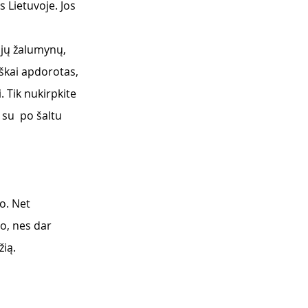
s Lietuvoje. Jos 
ųjų žalumynų, 
iškai apdorotas, 
. Tik nukirpkite 
 su  po šaltu 
o. Net 
o, nes dar 
ią. 