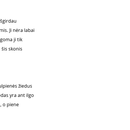
išgirdau 
s. Ji nėra labai 
goma ji tik 
 šis skonis 
aulpienės žiedus 
edas yra ant ilgo 
ą, o piene 