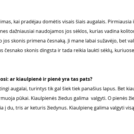
mas, kai pradėjau domėtis visais šiais augalais. Pirmiausia 
es dažniausiai naudojamos jos sėklos, kurias vadina kolitomi
, o jos skonis primena česnaką. Ji mane labai sužavėjo, bet val
s česnako skonis dingsta ir tada reikia laukti sėklų, kuriuose
si: ar kiaulpienė ir pienė yra tas pats?
rtingi augalai, turintys tik gal šiek tiek panašius lapus. Bet ki
formuoja pūkai. Kiaulpienės žiedus galima  valgyti. O pienės ži
ia į du, tris ar keturis žiedynus. Kiaulpienę galima valgyti vis