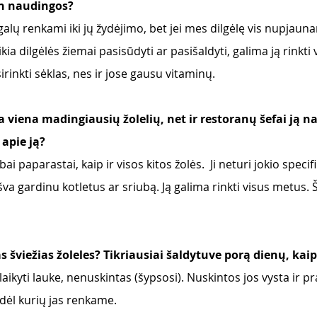
tin naudingos?
ų renkami iki jų žydėjimo, bet jei mes dilgėlę vis nupjaunam, 
ia dilgėlės žiemai pasisūdyti ar pasišaldyti, galima ją rinkti 
rinkti sėklas, nes ir jose gausu vitaminų. 
a viena madingiausių žolelių, net ir restoranų šefai ją n
apie ją? 
ai paparastai, kaip ir visos kitos žolės.  Ji neturi jokio specif
 gardinu kotletus ar sriubą. Ją galima rinkti visus metus. Ši
s šviežias žoleles? Tikriausiai šaldytuve porą dienų, kaip
 laikyti lauke, nenuskintas (šypsosi). Nuskintos jos vysta ir 
dėl kurių jas renkame. 