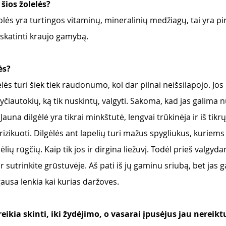
šios žolelės?
lės yra turtingos vitaminų, mineralinių medžiagų, tai yra p
 skatinti kraujo gamybą.
ės?
lės turi šiek tiek raudonumo, kol dar pilnai neišsilapojo. Jos
yčiautokių, ką tik nuskintų, valgyti. Sakoma, kad jas galima nu
 Jauna dilgėlė yra tikrai minkštutė, lengvai trūkinėja ir iš tikr
rizikuoti. Dilgėlės ant lapelių turi mažus spygliukus, kuriems 
ėlių rūgčių. Kaip tik jos ir dirgina liežuvį. Todėl prieš valgyd
r sutrinkite grūstuvėje. Aš pati iš jų gaminu sriubą, bet jas 
gausa lenkia kai kurias daržoves. 
reikia skinti, iki žydėjimo, o vasarai įpusėjus jau nereiktų