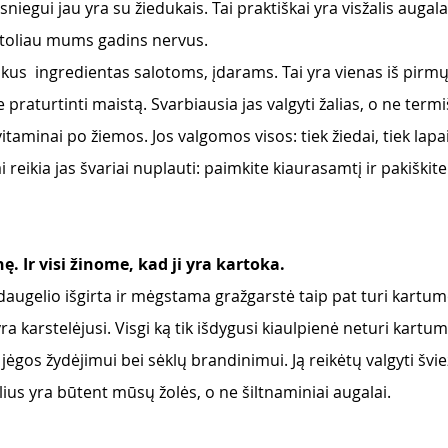
sniegui jau yra su žiedukais. Tai praktiškai yra visžalis augala
r toliau mums gadins nervus. 
uikus  ingredientas salotoms, įdarams. Tai yra vienas iš pirm
 praturtinti maistą. Svarbiausia jas valgyti žalias, o ne term
vitaminai po žiemos. Jos valgomos visos: tiek žiedai, tiek lapai
ai reikia jas švariai nuplauti: paimkite kiaurasamtį ir pakiškite
ę. Ir visi žinome, kad ji yra kartoka.
k daugelio išgirta ir mėgstama gražgarstė taip pat turi kartum
ra karstelėjusi. Visgi ką tik išdygusi kiaulpienė neturi kartum
ėgos žydėjimui bei sėklų brandinimui. Ją reikėtų valgyti šviež
lius yra būtent mūsų žolės, o ne šiltnaminiai augalai.