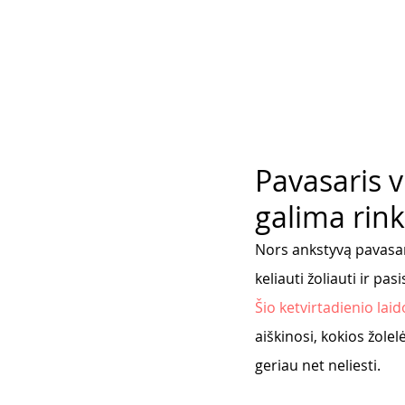
Pavasaris v
galima rink
Nors ankstyvą pavasar
keliauti žoliauti ir p
Šio ketvirtadienio laid
aiškinosi, kokios žole
geriau net neliesti.