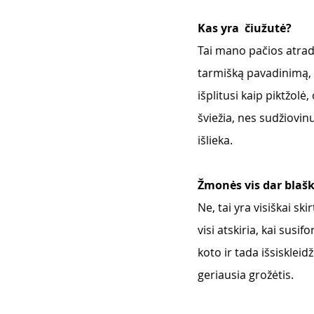
Kas yra  čiužutė?
Tai mano pačios atradi
tarmišką pavadinimą, n
išplitusi kaip piktžolė
šviežia, nes sudžiovinu
išlieka.
Žmonės vis dar blaško
Ne, tai yra visiškai ski
visi atskiria, kai susi
koto ir tada išsiskleidž
geriausia grožėtis. 