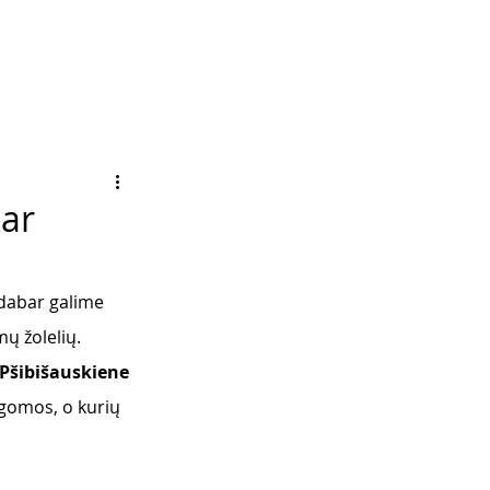
bar
 dabar galime 
ų žolelių. 
Pšibišauskiene
lgomos, o kurių 