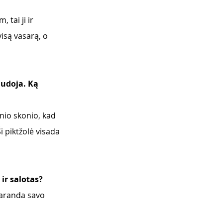
tai ji ir  
visą vasarą, o 
audoja. Ką 
inio skonio, kad 
 piktžolė visada 
 ir salotas?
praranda savo 