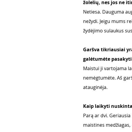
žolelių, nes jos ne i
Netiesa. Dauguma augal
nežydi. Jeigu mums reik
žydėjimo sulaukus susi
Garšva tikriausiai yr
galėtumėte pasakyti 
Maistui ji vartojama lab
nemėgtumėte. Aš garšva
atauginėja.
Kaip laikyti nuskinta
Parą ar dvi. Geriausia
maistines medžiagas, 