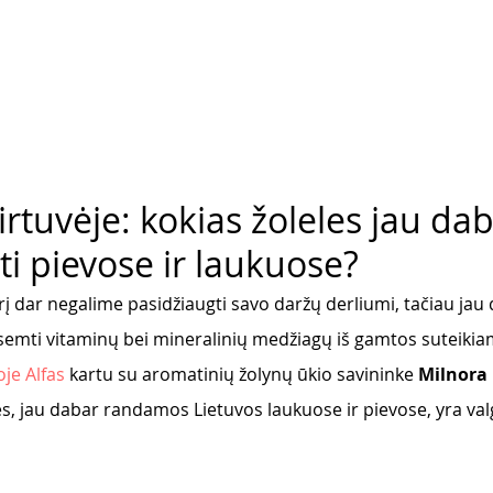
irtuvėje: kokias žoleles jau da
ti pievose ir laukuose?
į dar negalime pasidžiaugti savo daržų derliumi, tačiau jau
asisemti vitaminų bei mineralinių medžiagų iš gamtos suteikiam
oje Alfas 
kartu su aromatinių žolynų ūkio savininke 
Milnora 
lės, jau dabar randamos Lietuvos laukuose ir pievose, yra va