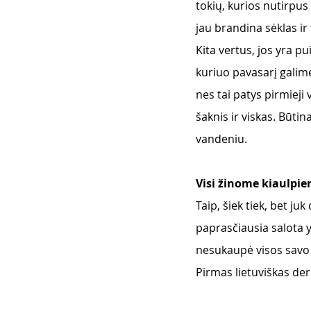
tokių, kurios nutirpus 
jau brandina sėklas i
Kita vertus, jos yra p
kuriuo pavasarį galime
nes tai patys pirmieji 
šaknis ir viskas. Būtin
vandeniu.
Visi žinome kiaulpien
Taip, šiek tiek, bet ju
paprasčiausia salota y
nesukaupė visos savo j
Pirmas lietuviškas der