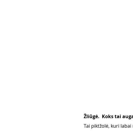
Žliūgė.  Koks tai aug
Tai piktžolė, kuri laba