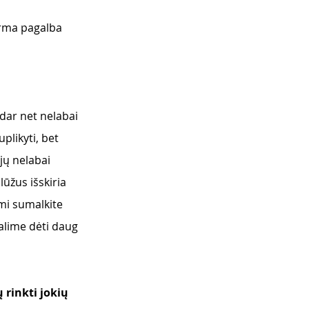
irma pagalba 
 dar net nelabai 
plikyti, bet 
ųjų nelabai 
lūžus išskiria 
ami sumalkite 
galime dėti daug 
 rinkti jokių 