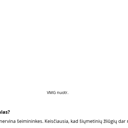
VMG nuotr. 
alas?
i nervina šeimininkes. Keisčiausia, kad šiųmetinių žliūgių dar 