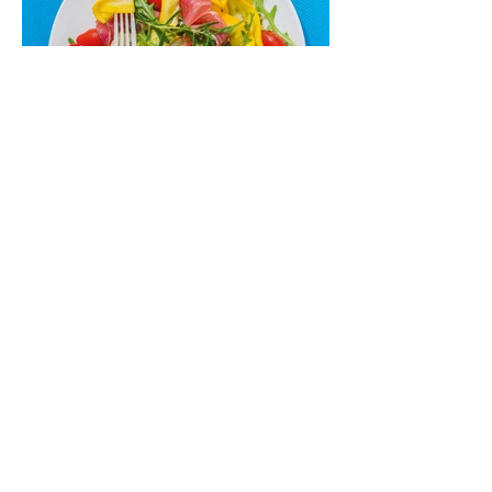
skaniai dera gaivus aviečių ir apelsinų
kokteilis.
Cukinijų ir vyšninių pomidorų
salotos (Receptas)
Labai vasariškos, gaivios, subalansuotos.
Rinkitės jaunas, nedideles cukinijas. Jei
norėtųsi sotesnio patiekalo, įdėkite buratos
ar mocarelos, pabarstykite skrudintomis
kedrinėmis pinijomis, patiekite su pilno
grūdo duona arba virtu perliniu kuskusu.