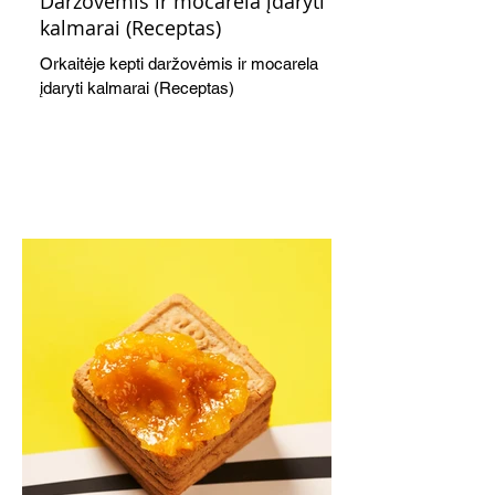
Daržovėmis ir mocarela įdaryti
kalmarai (Receptas)
Orkaitėje kepti daržovėmis ir mocarela
įdaryti kalmarai (Receptas)