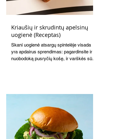
Kriaušių ir skrudintų apelsinų
uogienė (Receptas)
Skani uogienė atsargų spintelėje visada
yra apdairus sprendimas: pagardinsite ir
nuobodoką pusryčių košę, ir varškės sūrį,
o patiekę su mėgstamais sausainiais
pavaišinsite netikėtus svečius. Praktiškas
patarimas: laikykite uogienę nedideliuose
indeliuose.