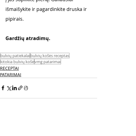
išmaišykite ir pagardinkite druska ir 
pipirais.
Gardžių atradimų.
bulvių patiekalai
bulvių košės receptas
kitokia bulvių košė
vmg patarimai
RECEPTAI
PATARIMAI