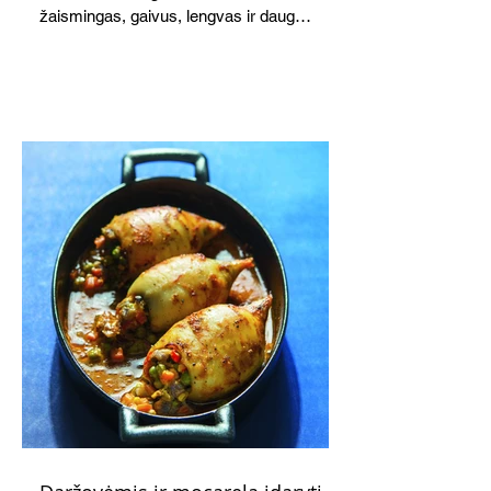
žaismingas, gaivus, lengvas ir daug
žadantis desertas, kuris tęsi visus savo
pažadus. Gaivus greipfrutų limonadas
subtiliai papildo saldžius vaisius, o ledų
kaušelis suteikia desertui ypatingo
švelnumo.