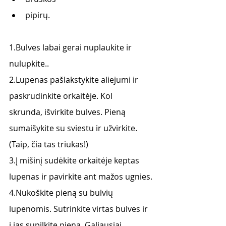
pipirų. 
1.Bulves labai gerai nuplaukite ir 
nulupkite..
2.Lupenas pašlakstykite aliejumi ir 
paskrudinkite orkaitėje. Kol 
skrunda, išvirkite bulves. Pieną 
sumaišykite su sviestu ir užvirkite. 
(Taip, čia tas triukas!)
3.Į mišinį sudėkite orkaitėje keptas 
lupenas ir pavirkite ant mažos ugnies.
4.Nukoškite pieną su bulvių 
lupenomis. Sutrinkite virtas bulves ir 
į jas supilkite pieną. Galiausiai 