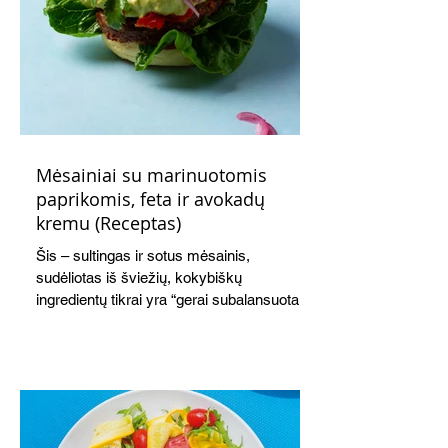
Mėsainiai su marinuotomis
paprikomis, feta ir avokadų
kremu (Receptas)
Šis – sultingas ir sotus mėsainis,
sudėliotas iš šviežių, kokybiškų
ingredientų tikrai yra “gerai subalansuotas
maistas”. Sotus, gardintas marinuotomis
paprikomis, trupinta feta ir švelniu avokadų
kremu labai tik pietums ar nevėlyvai
vakarienei, o ypač – visiems vasaros
susibėgimams ant pievelės prie namų.
Nepamirškite ir gėrimų. Prie šio mėsainio