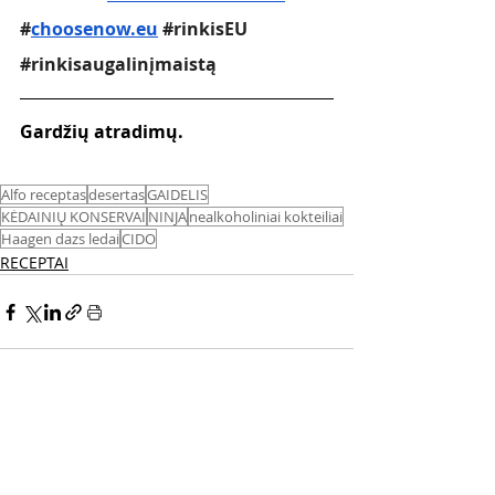
#
choosenow.eu
#rinkisEU
#rinkisaugalinįmaistą
Gardžių atradimų.
Alfo receptas
desertas
GAIDELIS
KĖDAINIŲ KONSERVAI
NINJA
nealkoholiniai kokteiliai
Haagen dazs ledai
CIDO
RECEPTAI