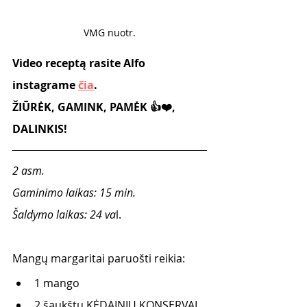
VMG nuotr.
Video receptą rasite Alfo 
instagrame 
čia
.
ŽIŪRĖK, GAMINK, PAMĖK 👍❤️, 
DALINKIS!
2 asm. 
Gaminimo laikas: 15 min.
Šaldymo laikas: 24 va
l. 
Mangų margaritai paruošti reikia:
1 mango 
2 šaukštų KĖDAINIŲ KONSERVAI 