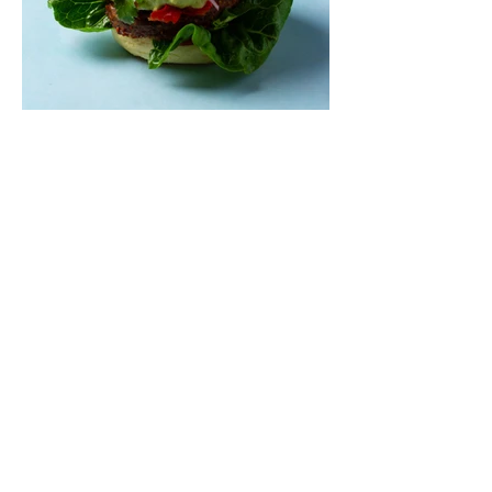
Mėsainiai su marinuotomis
paprikomis, feta ir avokadų
kremu (Receptas)
Šis – sultingas ir sotus mėsainis,
sudėliotas iš šviežių, kokybiškų
ingredientų tikrai yra “gerai subalansuotas
maistas”. Sotus, gardintas marinuotomis
paprikomis, trupinta feta ir švelniu avokadų
kremu labai tik pietums ar nevėlyvai
vakarienei, o ypač – visiems vasaros
susibėgimams ant pievelės prie namų.
Nepamirškite ir gėrimų. Prie šio mėsainio
skaniai dera gaivus aviečių ir apelsinų