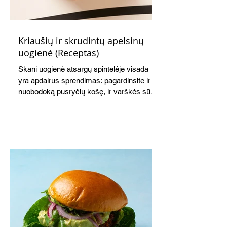
Kriaušių ir skrudintų apelsinų
uogienė (Receptas)
Skani uogienė atsargų spintelėje visada
yra apdairus sprendimas: pagardinsite ir
nuobodoką pusryčių košę, ir varškės sūrį,
o patiekę su mėgstamais sausainiais
pavaišinsite netikėtus svečius. Praktiškas
patarimas: laikykite uogienę nedideliuose
indeliuose.