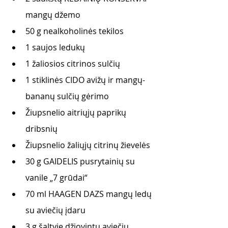
mangų džemo 
50 g nealkoholinės tekilos 
1 saujos ledukų 
1 žaliosios citrinos sulčių 
1 stiklinės CIDO avižų ir mangų-
bananų sulčių gėrimo 
Žiupsnelio aitriųjų paprikų 
dribsnių 
Žiupsnelio žaliųjų citrinų žievelės
30 g GAIDELIS pusrytainių su 
vanile „7 grūdai“
70 ml HAAGEN DAZS mangų ledų 
su aviečių įdaru
3 g šaltyje džiovintų aviečių 