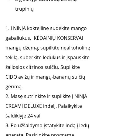
trupinių
1. Į NINJA kokteilinę sudėkite mango 
gabaliukus,  KĖDAINIŲ KONSERVAI 
mangų džemą, supilkite nealkoholinę 
tekilą, suberkite ledukus ir įspauskite 
žaliosios citrinos sulčių. Supilkite 
CIDO avižų ir mangų-bananų sulčių 
gėrimą. 
2. Masę sutrinkite ir supilkite į NINJA 
CREAMI DELUXE indelį. Palaikykite 
šaldiklyje 24 val. 
3. Po užšaldymo įstatykite indą į ledų 
aparatą. Pasirinkite programą 