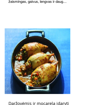
žaismingas, gaivus, lengvas ir daug
žadantis desertas, kuris tęsi visus savo
pažadus. Gaivus greipfrutų limonadas
subtiliai papildo saldžius vaisius, o ledų
kaušelis suteikia desertui ypatingo
švelnumo.
Daržovėmis ir mocarela įdaryti