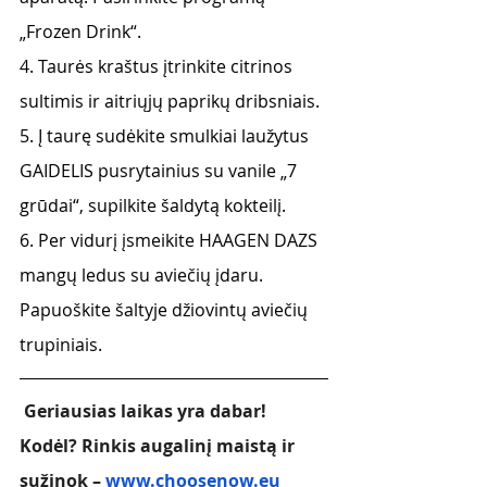
„Frozen Drink“. 
4. Taurės kraštus įtrinkite citrinos 
sultimis ir aitriųjų paprikų dribsniais. 
5. Į taurę sudėkite smulkiai laužytus 
GAIDELIS pusrytainius su vanile „7 
grūdai“, supilkite šaldytą kokteilį. 
6. Per vidurį įsmeikite HAAGEN DAZS 
mangų ledus su aviečių įdaru. 
Papuoškite šaltyje džiovintų aviečių 
trupiniais.
 Geriausias laikas yra dabar! 
Kodėl? Rinkis augalinį maistą ir 
sužinok – 
www.choosenow.eu