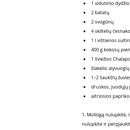
1 vidutinio dydži
2 batatų 
2 svogūnų
4 skiltelių česnako
1 l vištienos sulti
400 g kokosų pie
1 šviežios Chalapo
šlakelio alyvuogių
1–2 šaukštų žuvies
druskos, juodųjų 
aitriosios papriko
1. Moliūgą nulupkite, i
nulupkite ir perpjauki