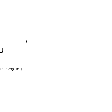
nu
žas, svogūnų 