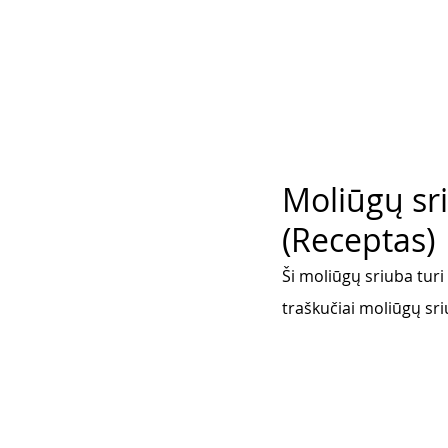
Moliūgų sri
(Receptas)
Ši moliūgų sriuba turi
traškučiai moliūgų sriu