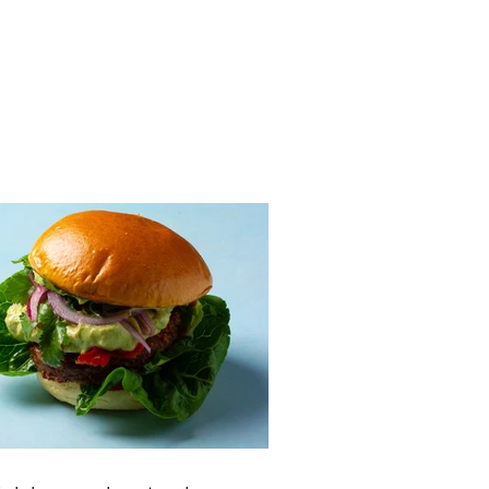
tėje virta, trinta
ūgų sriuba (Receptas)