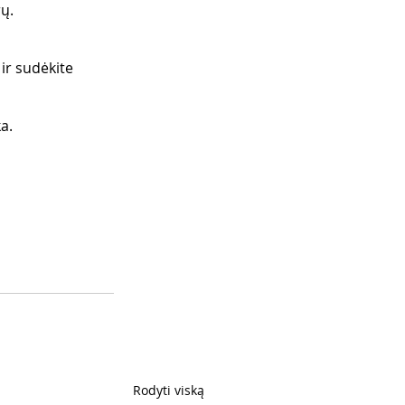
ų. 
ir sudėkite 
a.
Rodyti viską