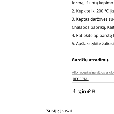
formą, išklotą kepimo 
2. Kepkite iki 200 °C į
3. Keptas daržoves sud
Chalapos papriką. Kaiti
4. Patiekite apibarstę
5. Apšlakstykite žaliosi
Gardžių atradimų. 
Alfo receptas
gardžios sriub
RECEPTAI
Susiję įrašai