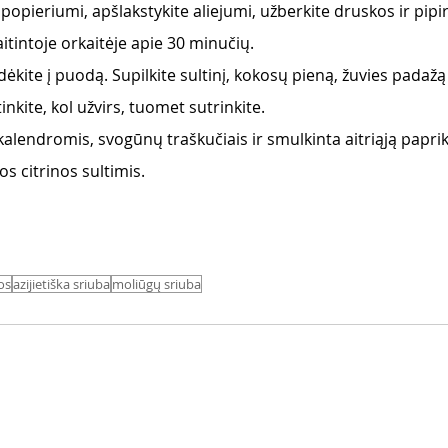
popieriumi, apšlakstykite aliejumi, užberkite druskos ir pipir
kaitintoje orkaitėje apie 30 minučių.
ėkite į puodą. Supilkite sultinį, kokosų pieną, žuvies padažą 
nkite, kol užvirs, tuomet sutrinkite.
 kalendromis, svogūnų traškučiais ir smulkinta aitriąją paprik
os citrinos sultimis.
os
azijietiška sriuba
moliūgų sriuba