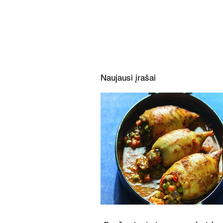
Šildanti keptų moliūgų ir
obuolių sriuba su skrudinta
šonine (Receptas)
Naujausi įrašai