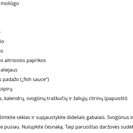
o moliūgo
 
nio
no
s aitriosios paprikos 
 aliejaus
 padažo („fish sauce“) 
pipirų
s, kalendrų, svogūnų traškučių ir žaliųjų citrinų (papuošti)
šimkite sėklas ir supjaustykite dideliais gabalais. Svogūnus i
te pusiau. Nulupkite česnaką. Taip paruoštas daržoves sudėk