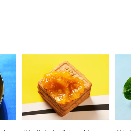
Keptame moliūge
Orkai
patiekiama neatsivalgoma
moli
moliūgų sriuba (Receptas)