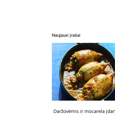
grybų padažu ir sojų
kepsneliais (Receptas)
Naujausi įrašai
Daržovėmis ir mocarela įdar