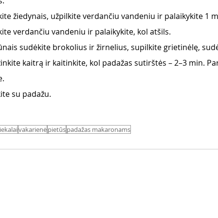
. 
ite žiedynais, užpilkite verdančiu vandeniu ir palaikykite 1 m
lkite verdančiu vandeniu ir palaikykite, kol atšils. 
nais sudėkite brokolius ir žirnelius, supilkite grietinėlę, sudė
nkite kaitrą ir kaitinkite, kol padažas sutirštės – 2–3 min. Par
. 
te su padažu.  
ekalai
vakarienė
pietūs
padažas makaronams