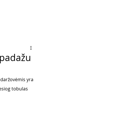
ų padažu
 daržovėmis yra 
esiog tobulas 