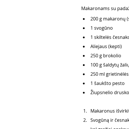
Makaronams su padažu
200 g makaronų (
1 svogūno
1 skiltelės česnak
Aliejaus (kepti)
250 g brokolio
100 g šaldytų žalių
250 ml grietinėlės
1 šaukšto pesto
Žiupsnelio drusko
Makaronus išvirkit
Svogūną ir česnaką