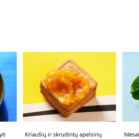
paprikomis (Receptas)
papr
yti
Kriaušių ir skrudintų apelsinų
Mėsai