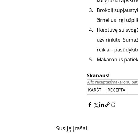
kol gražiai apskrus
Brokolį supjaustyk
žirnelius irgi užpi
Į keptuvę su svogū
užvirinkite. Sumaži
reikia – pasūdykite
Makaronus patieki
Skanaus! 
Alfo receptas
makaronų pati
KARŠTI
RECEPTAI
Susiję įrašai