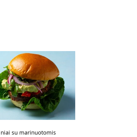
ikų padaže (Receptas)
niai su marinuotomis