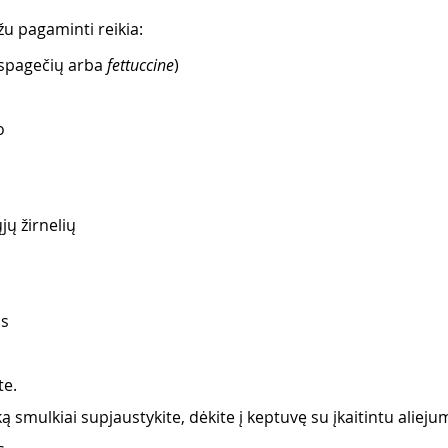
 pagaminti reikia:
spagečių arba 
fettuccine
)
o
jų žirnelių
s 
e. 
 smulkiai supjaustykite, dėkite į keptuvę su įkaitintu aliejum