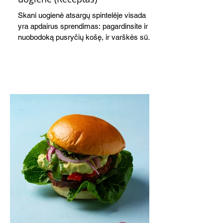
Skani uogienė atsargų spintelėje visada
yra apdairus sprendimas: pagardinsite ir
nuobodoką pusryčių košę, ir varškės sūrį,
o patiekę su mėgstamais sausainiais
pavaišinsite netikėtus svečius. Praktiškas
patarimas: laikykite uogienę nedideliuose
indeliuose.