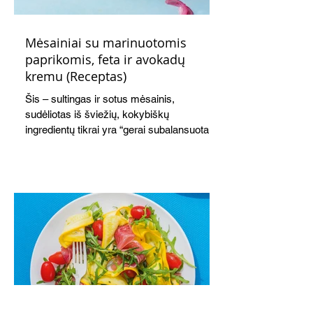
Mėsainiai su marinuotomis
paprikomis, feta ir avokadų
kremu (Receptas)
Šis – sultingas ir sotus mėsainis,
sudėliotas iš šviežių, kokybiškų
ingredientų tikrai yra “gerai subalansuotas
maistas”. Sotus, gardintas marinuotomis
paprikomis, trupinta feta ir švelniu avokadų
kremu labai tik pietums ar nevėlyvai
vakarienei, o ypač – visiems vasaros
susibėgimams ant pievelės prie namų.
Nepamirškite ir gėrimų. Prie šio mėsainio
skaniai dera gaivus aviečių ir apelsinų
kokteilis.