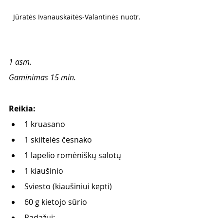
Jūratės Ivanauskaitės-Valantinės nuotr. 
1 asm. 
Gaminimas 15 min. 
Reikia: 
1 kruasano
1 skiltelės česnako
1 lapelio romėniškų salotų
1 kiaušinio
Sviesto (kiaušiniui kepti) 
60 g kietojo sūrio
Padažui: