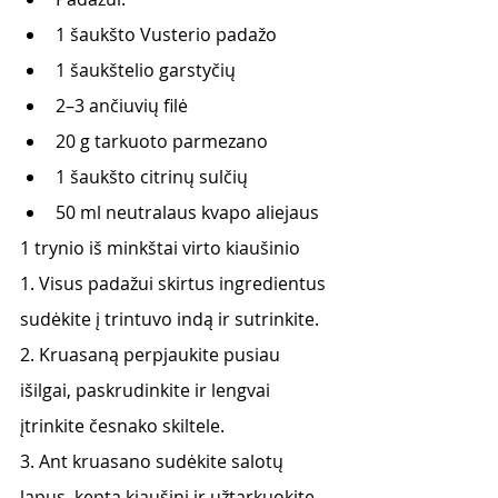
1 šaukšto Vusterio padažo
1 šaukštelio garstyčių
2–3 ančiuvių filė
20 g tarkuoto parmezano
1 šaukšto citrinų sulčių
50 ml neutralaus kvapo aliejaus
1 trynio iš minkštai virto kiaušinio
1. Visus padažui skirtus ingredientus 
sudėkite į trintuvo indą ir sutrinkite. 
2. Kruasaną perpjaukite pusiau 
išilgai, paskrudinkite ir lengvai 
įtrinkite česnako skiltele. 
3. Ant kruasano sudėkite salotų 
lapus, keptą kiaušinį ir užtarkuokite 