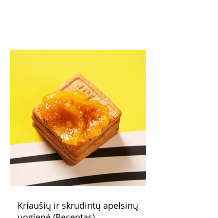
Kriaušių ir skrudintų apelsinų
uogienė (Receptas)