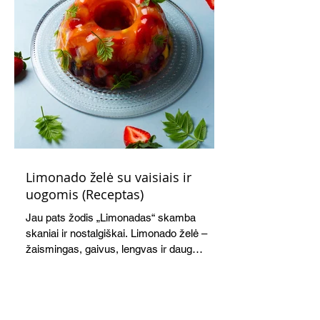
Limonado želė su vaisiais ir
uogomis (Receptas)
Jau pats žodis „Limonadas“ skamba
skaniai ir nostalgiškai. Limonado želė –
žaismingas, gaivus, lengvas ir daug
žadantis desertas, kuris tęsi visus savo
pažadus. Gaivus greipfrutų limonadas
subtiliai papildo saldžius vaisius, o ledų
kaušelis suteikia desertui ypatingo