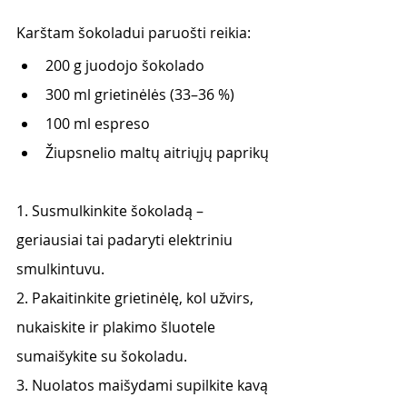
Karštam šokoladui paruošti reikia:
200 g juodojo šokolado
300 ml grietinėlės (33–36 %)
100 ml espreso
Žiupsnelio maltų aitriųjų paprikų
1. Susmulkinkite šokoladą – 
geriausiai tai padaryti elektriniu 
smulkintuvu.
2. Pakaitinkite grietinėlę, kol užvirs, 
nukaiskite ir plakimo šluotele 
sumaišykite su šokoladu. 
3. Nuolatos maišydami supilkite kavą 