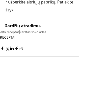
ir užberkite aitriųjų paprikų. Patiekite 
išsyk. 
Gardžių atradimų. 
Alfo receptas
karštas šokoladas
RECEPTAI