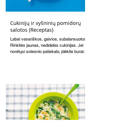
Cukinijų ir vyšninių pomidorų
salotos (Receptas)
Labai vasariškos, gaivios, subalansuotos.
Rinkitės jaunas, nedideles cukinijas. Jei
norėtųsi sotesnio patiekalo, įdėkite buratos
ar mocarelos, pabarstykite skrudintomis
kedrinėmis pinijomis, patiekite su pilno
grūdo duona arba virtu perliniu kuskusu.