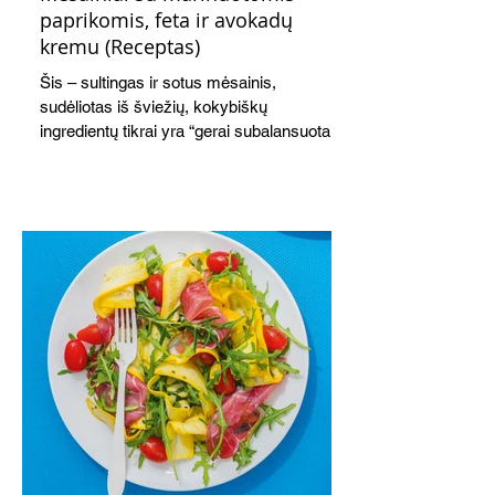
paprikomis, feta ir avokadų
kremu (Receptas)
Šis – sultingas ir sotus mėsainis,
sudėliotas iš šviežių, kokybiškų
ingredientų tikrai yra “gerai subalansuotas
maistas”. Sotus, gardintas marinuotomis
paprikomis, trupinta feta ir švelniu avokadų
kremu labai tik pietums ar nevėlyvai
vakarienei, o ypač – visiems vasaros
susibėgimams ant pievelės prie namų.
Nepamirškite ir gėrimų. Prie šio mėsainio
skaniai dera gaivus aviečių ir apelsinų
kokteilis.