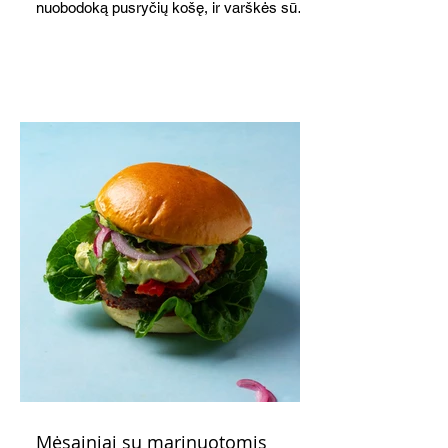
nuobodoką pusryčių košę, ir varškės sūrį,
o patiekę su mėgstamais sausainiais
pavaišinsite netikėtus svečius. Praktiškas
patarimas: laikykite uogienę nedideliuose
indeliuose.
Mėsainiai su marinuotomis