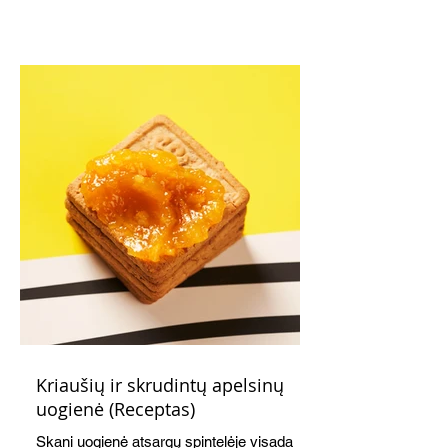
Kriaušių ir skrudintų apelsinų
uogienė (Receptas)
Skani uogienė atsargų spintelėje visada