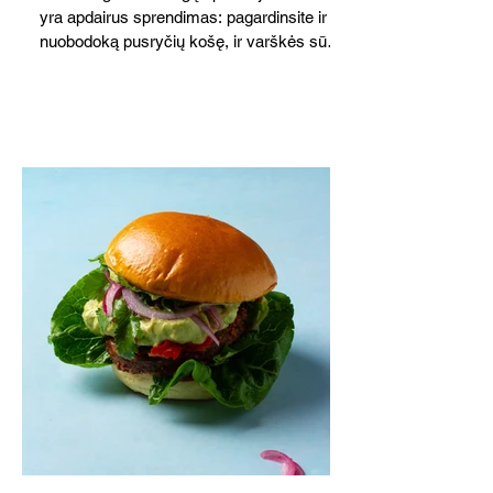
yra apdairus sprendimas: pagardinsite ir
nuobodoką pusryčių košę, ir varškės sūrį,
o patiekę su mėgstamais sausainiais
pavaišinsite netikėtus svečius. Praktiškas
patarimas: laikykite uogienę nedideliuose
indeliuose.