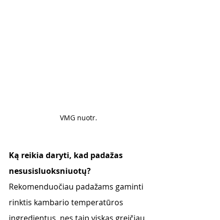
VMG nuotr.
Ką reikia daryti, kad padažas 
nesusisluoksniuotų?
Rekomenduočiau padažams gaminti  
rinktis kambario temperatūros 
ingredientus, nes taip viskas greičiau 