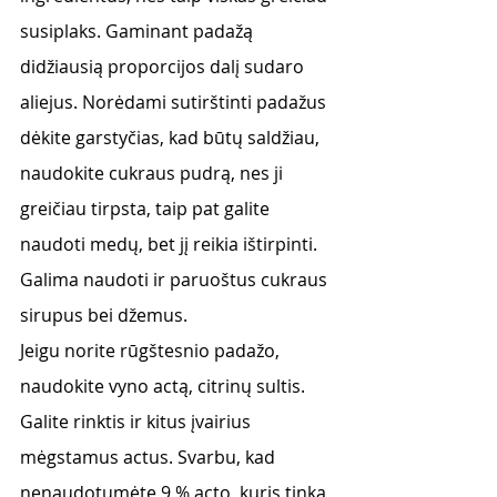
susiplaks. Gaminant padažą 
didžiausią proporcijos dalį sudaro 
aliejus. Norėdami sutirštinti padažus 
dėkite garstyčias, kad būtų saldžiau, 
naudokite cukraus pudrą, nes ji 
greičiau tirpsta, taip pat galite 
naudoti medų, bet jį reikia ištirpinti. 
Galima naudoti ir paruoštus cukraus 
sirupus bei džemus. 
Jeigu norite rūgštesnio padažo, 
naudokite vyno actą, citrinų sultis. 
Galite rinktis ir kitus įvairius 
mėgstamus actus. Svarbu, kad 
nenaudotumėte 9 % acto, kuris tinka 