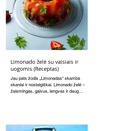
Limonado želė su vaisiais ir
uogomis (Receptas)
Jau pats žodis „Limonadas“ skamba
skaniai ir nostalgiškai. Limonado želė –
žaismingas, gaivus, lengvas ir daug
žadantis desertas, kuris tęsi visus savo
pažadus. Gaivus greipfrutų limonadas
subtiliai papildo saldžius vaisius, o ledų
kaušelis suteikia desertui ypatingo
švelnumo.