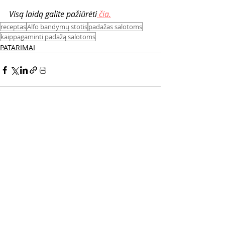
Visą laidą galite pažiūrėti
 čia.
receptas
Alfo bandymų stotis
padažas salotoms
kaippagaminti padažą salotoms
PATARIMAI