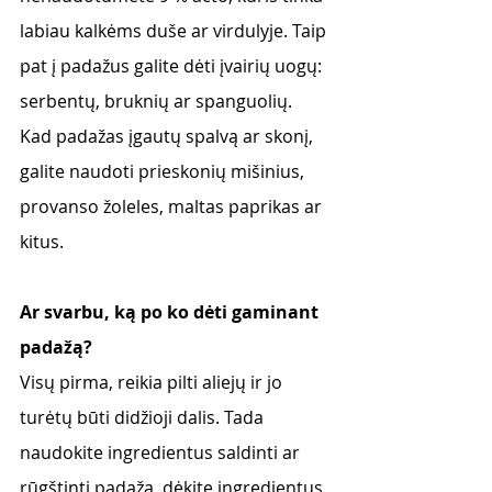
labiau kalkėms duše ar virdulyje. Taip 
pat į padažus galite dėti įvairių uogų: 
serbentų, bruknių ar spanguolių. 
Kad padažas įgautų spalvą ar skonį, 
galite naudoti prieskonių mišinius, 
provanso žoleles, maltas paprikas ar 
kitus. 
Ar svarbu, ką po ko dėti gaminant 
padažą?
Visų pirma, reikia pilti aliejų ir jo 
turėtų būti didžioji dalis. Tada 
naudokite ingredientus saldinti ar 
rūgštinti padažą, dėkite ingredientus 