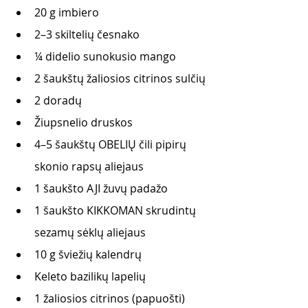
20 g imbiero
2–3 skiltelių česnako
¼ didelio sunokusio mango
2 šaukštų žaliosios citrinos sulčių
2 doradų
Žiupsnelio druskos
4–5 šaukštų OBELIŲ čili pipirų 
skonio rapsų aliejaus
1 šaukšto AJI žuvų padažo
1 šaukšto KIKKOMAN skrudintų 
sezamų sėklų aliejaus
10 g šviežių kalendrų
Keleto bazilikų lapelių
1 žaliosios citrinos (papuošti)