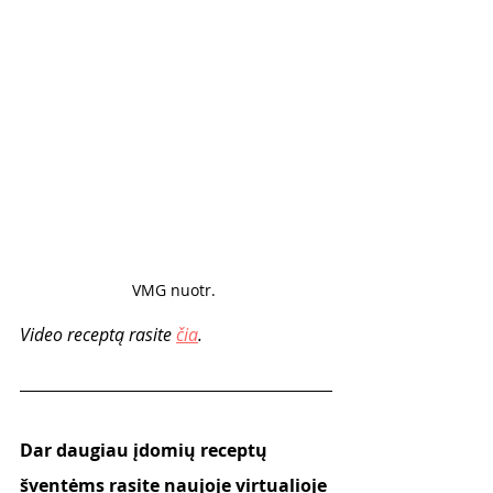
VMG nuotr. 
Video receptą rasite 
čia
.
Dar daugiau įdomių receptų 
šventėms rasite naujoje virtualioje 