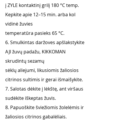
į ZYLE kontaktinį grilį 180 °C temp. 
Kepkite apie 12–15 min. arba kol 
vidinė žuvies
temperatūra pasieks 65 °C.
6. Smulkintas daržoves apšlakstykite 
AJI žuvų padažu, KIKKOMAN 
skrudintų sezamų
sėklų aliejumi, likusiomis žaliosios 
citrinos sultimis ir gerai išmaišykite.
7. Salotas dėkite į lėkštę, ant viršaus 
sudėkite iškeptas žuvis.
8. Papuoškite šviežiomis žolelėmis ir 
žaliosios citrinos gabalėliais.