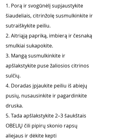
1. Porą ir svogūnėlį supjaustykite 
šiaudeliais, citrinžolę susmulkinkite ir 
sutraiškykite peiliu.
2. Aitriąją papriką, imbierą ir česnaką 
smulkiai sukapokite.
3. Mangą susmulkinkite ir 
apšlakstykite puse žaliosios citrinos 
sulčių.
4. Doradas įpjaukite peiliu iš abiejų 
pusių, nusausinkite ir pagardinkite 
druska.
5. Tada apšlakstykite 2–3 šaukštais 
OBELIŲ čili pipirų skonio rapsų 
aliejaus ir dėkite kepti