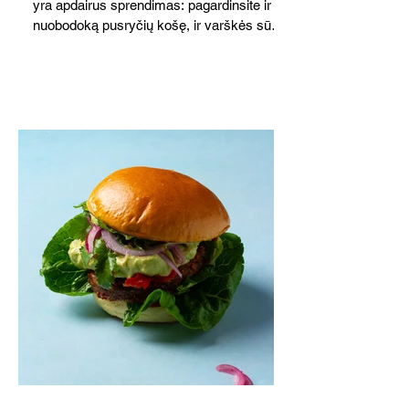
yra apdairus sprendimas: pagardinsite ir
nuobodoką pusryčių košę, ir varškės sūrį,
o patiekę su mėgstamais sausainiais
pavaišinsite netikėtus svečius. Praktiškas
patarimas: laikykite uogienę nedideliuose
indeliuose.