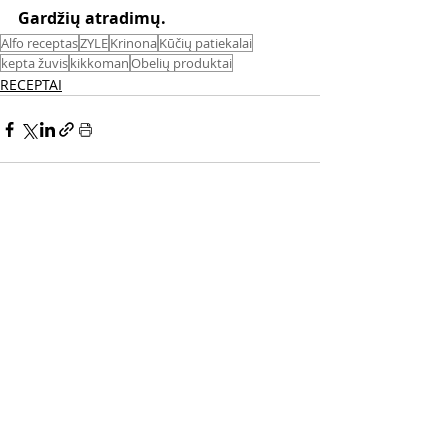
Gardžių atradimų. 
Alfo receptas
ZYLE
Krinona
Kūčių patiekalai
kepta žuvis
kikkoman
Obelių produktai
RECEPTAI