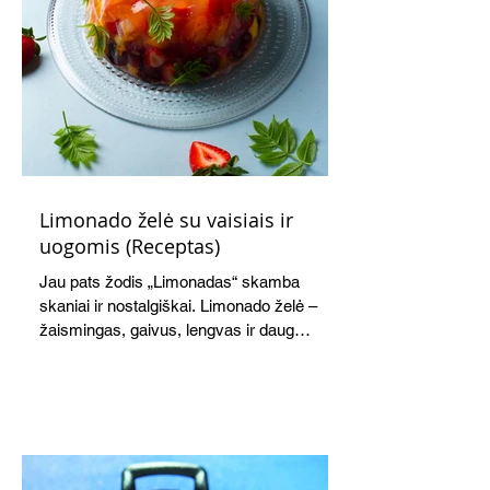
Limonado želė su vaisiais ir
uogomis (Receptas)
Jau pats žodis „Limonadas“ skamba
skaniai ir nostalgiškai. Limonado želė –
žaismingas, gaivus, lengvas ir daug
žadantis desertas, kuris tęsi visus savo
pažadus. Gaivus greipfrutų limonadas
subtiliai papildo saldžius vaisius, o ledų
kaušelis suteikia desertui ypatingo
švelnumo.