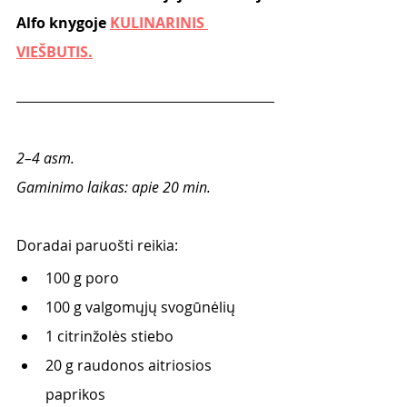
Alfo knygoje 
KULINARINIS 
VIEŠBUTIS.
2–4 asm.
Gaminimo laikas: apie 20 min.
Doradai paruošti reikia:
100 g poro
100 g valgomųjų svogūnėlių
1 citrinžolės stiebo
20 g raudonos aitriosios 
paprikos