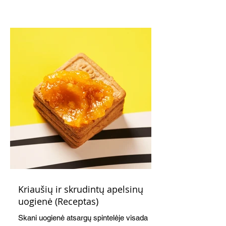
Kriaušių ir skrudintų apelsinų
uogienė (Receptas)
Skani uogienė atsargų spintelėje visada