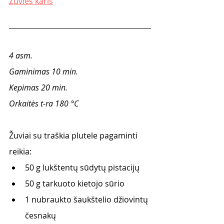
Žuvies karis
4 asm. 
Gaminimas 10 min. 
Kepimas 20 min.
Orkaitės t-ra 180 °C
Žuviai su traškia plutele pagaminti 
reikia: 
50 g lukštentų sūdytų pistacijų
50 g tarkuoto kietojo sūrio
1 nubraukto šaukštelio džiovintų 
česnakų