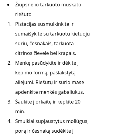
Žiupsnelio tarkuoto muskato 
riešuto
Pistacijas susmulkinkite ir 
sumaišykite su tarkuotu kietuoju 
sūriu, česnakais, tarkuota 
citrinos žievele bei krapais. 
Menkę pasūdykite ir dėkite į 
kepimo formą, pašlakstytą 
aliejumi. Riešutų ir sūrio mase      
apdenkite menkės gabaliukus. 
Šaukite į orkaitę ir kepkite 20 
min. 
Smulkiai supjaustytus moliūgus, 
porą ir česnaką sudėkite į 