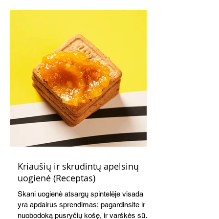
Kriaušių ir skrudintų apelsinų
uogienė (Receptas)
Skani uogienė atsargų spintelėje visada
yra apdairus sprendimas: pagardinsite ir
nuobodoką pusryčių košę, ir varškės sūrį,