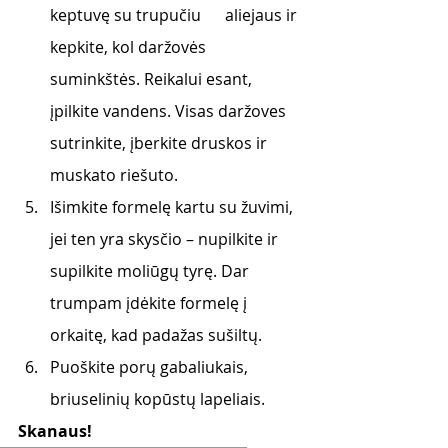
keptuvę su trupučiu      aliejaus ir 
kepkite, kol daržovės 
suminkštės. Reikalui esant, 
įpilkite vandens. Visas daržoves 
sutrinkite, įberkite druskos ir 
muskato riešuto. 
Išimkite formelę kartu su žuvimi, 
jei ten yra skysčio – nupilkite ir 
supilkite moliūgų tyrę. Dar 
trumpam įdėkite formelę į 
orkaitę, kad padažas sušiltų. 
Puoškite porų gabaliukais, 
briuselinių kopūstų lapeliais. 
Skanaus! 