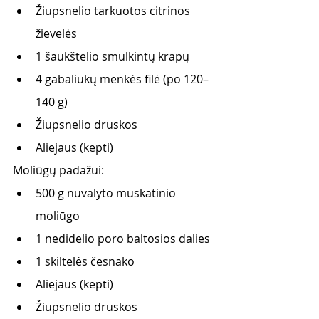
Žiupsnelio tarkuotos citrinos 
žievelės
1 šaukštelio smulkintų krapų
4 gabaliukų menkės filė (po 120–
140 g)
Žiupsnelio druskos
Aliejaus (kepti)
Moliūgų padažui:
500 g nuvalyto muskatinio 
moliūgo
1 nedidelio poro baltosios dalies
1 skiltelės česnako
Aliejaus (kepti) 
Žiupsnelio druskos 