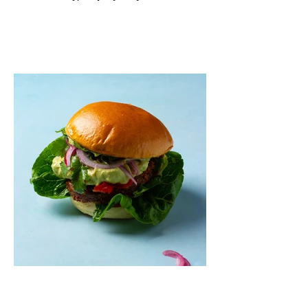
o patiekę su mėgstamais sausainiais
pavaišinsite netikėtus svečius. Praktiškas
patarimas: laikykite uogienę nedideliuose
indeliuose.
Mėsainiai su marinuotomis