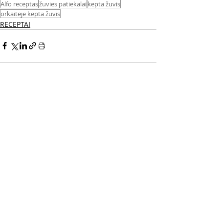
Alfo receptas
žuvies patiekalai
kepta žuvis
orkaitėje kepta žuvis
RECEPTAI