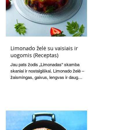
Limonado želė su vaisiais ir
uogomis (Receptas)
Jau pats žodis „Limonadas“ skamba
skaniai ir nostalgiškai. Limonado želė –
žaismingas, gaivus, lengvas ir daug
žadantis desertas, kuris tęsi visus savo
pažadus. Gaivus greipfrutų limonadas
subtiliai papildo saldžius vaisius, o ledų
kaušelis suteikia desertui ypatingo
švelnumo.