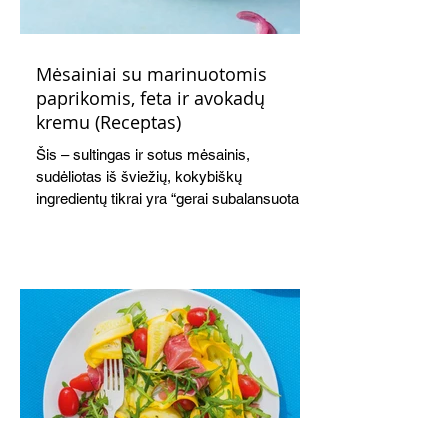
Mėsainiai su marinuotomis
paprikomis, feta ir avokadų
kremu (Receptas)
Šis – sultingas ir sotus mėsainis,
sudėliotas iš šviežių, kokybiškų
ingredientų tikrai yra “gerai subalansuotas
maistas”. Sotus, gardintas marinuotomis
paprikomis, trupinta feta ir švelniu avokadų
kremu labai tik pietums ar nevėlyvai
vakarienei, o ypač – visiems vasaros
susibėgimams ant pievelės prie namų.
Nepamirškite ir gėrimų. Prie šio mėsainio
skaniai dera gaivus aviečių ir apelsinų
kokteilis.