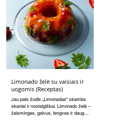
Limonado želė su vaisiais ir
uogomis (Receptas)
Jau pats žodis „Limonadas“ skamba
skaniai ir nostalgiškai. Limonado želė –
žaismingas, gaivus, lengvas ir daug
žadantis desertas, kuris tęsi visus savo
pažadus. Gaivus greipfrutų limonadas
subtiliai papildo saldžius vaisius, o ledų