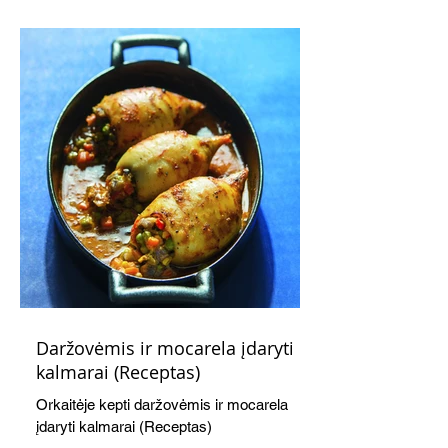
kaušelis suteikia desertui ypatingo
švelnumo.
Daržovėmis ir mocarela įdaryti
kalmarai (Receptas)
Orkaitėje kepti daržovėmis ir mocarela
įdaryti kalmarai (Receptas)