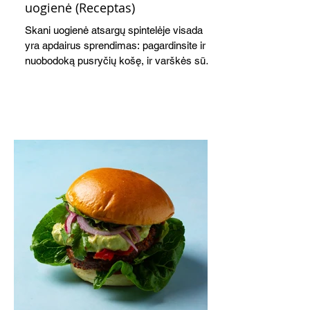
uogienė (Receptas)
Skani uogienė atsargų spintelėje visada
yra apdairus sprendimas: pagardinsite ir
nuobodoką pusryčių košę, ir varškės sūrį,
o patiekę su mėgstamais sausainiais
pavaišinsite netikėtus svečius. Praktiškas
patarimas: laikykite uogienę nedideliuose
indeliuose.