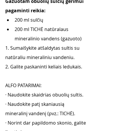
Gazuotam obuolių sulčių gėrimui 
pagaminti reikia:
200 ml sulčių 
200 ml TICHĖ natūralaus 
mineralinio vandens (gazuoto)
1. Sumaišykite atšaldytas sultis su 
natūraliu mineraliniu vandeniu. 
2. Galite paskaninti keliais ledukais. 
ALFO PATARIMAI:
· Naudokite skaidrias obuolių sultis.
· Naudokite patį skaniausią 
mineralinį vandenį (pvz.: TICHĖ).
· Norint dar papildomo skonio, galite 