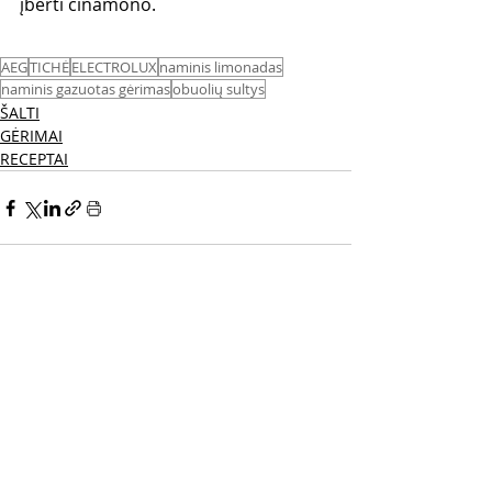
įberti cinamono. 
AEG
TICHĖ
ELECTROLUX
naminis limonadas
naminis gazuotas gėrimas
obuolių sultys
ŠALTI
GĖRIMAI
RECEPTAI