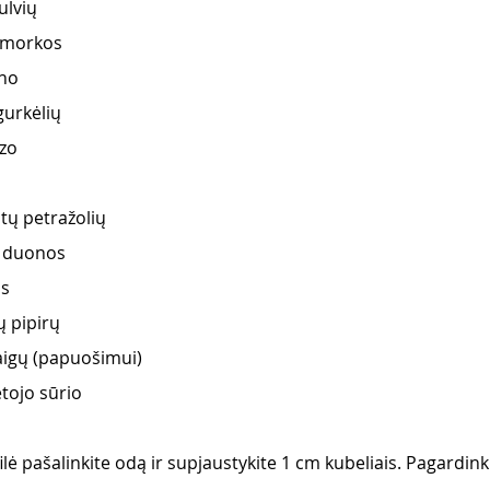
ulvių
s morkos
ūno
gurkėlių
zo
tų petražolių
s duonos 
os
 pipirų 
aigų (papuošimui)
tojo sūrio 
filė pašalinkite odą ir supjaustykite 1 cm kubeliais. Pagardink