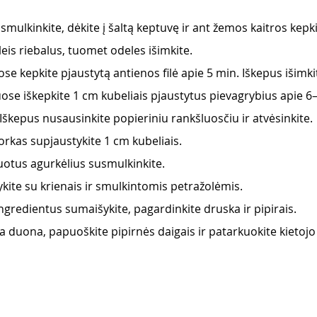
mulkinkite, dėkite į šaltą keptuvę ir ant žemos kaitros kepki
leis riebalus, tuomet odeles išimkite. 
e kepkite pjaustytą antienos filė apie 5 min. Iškepus išimkit
ose iškepkite 1 cm kubeliais pjaustytus pievagrybius apie 6–
 Iškepus nusausinkite popieriniu rankšluosčiu ir atvėsinkite.
orkas supjaustykite 1 cm kubeliais. 
otus agurkėlius susmulkinkite.
ite su krienais ir smulkintomis petražolėmis.
ngredientus sumaišykite, pagardinkite druska ir pipirais.
a duona, papuoškite pipirnės daigais ir patarkuokite kietojo 