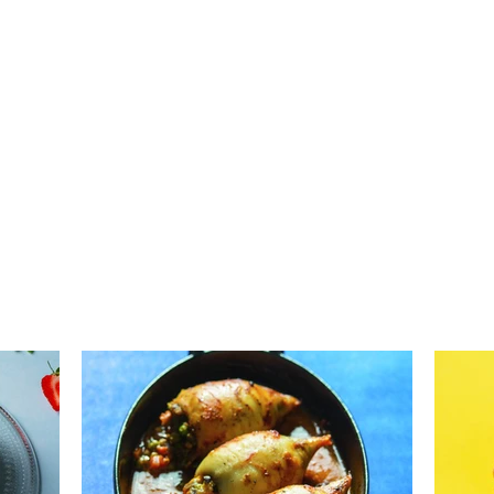
Balta mišrainė su tuno
majonezu