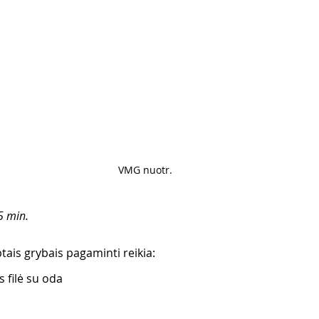
VMG nuotr.
5 min.
ptais grybais pagaminti reikia:
s filė su oda