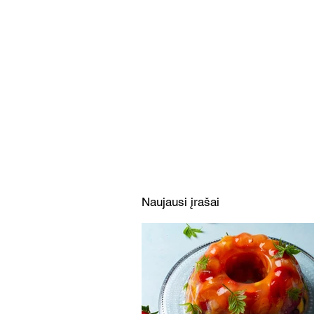
Netradicinė balta mišrainė
su rūkyta žuvimi (Receptas)
Naujausi įrašai