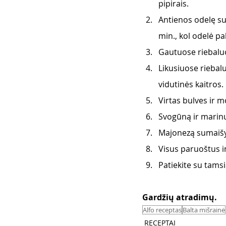
pipirais.
Antienos odelę sus
min., kol odelė pa
Gautuose riebaluos
Likusiuose riebalu
vidutinės kaitros.
Virtas bulves ir m
Svogūną ir marinu
Majonezą sumaišyk
Visus paruoštus i
Patiekite su tamsi
Gardžių atradimų. 
Alfo receptas
Balta mišrainė
RECEPTAI