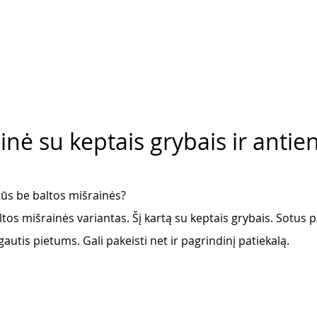
inė su keptais grybais ir antie
etūs be baltos mišrainės? 
ltos mišrainės variantas. Šį kartą su keptais grybais. Sotus p
is pietums. Gali pakeisti net ir pagrindinį patiekalą. 