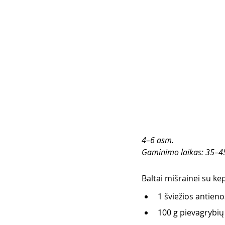
4–6 asm.
Gaminimo laikas: 35–4
Baltai mišrainei su ke
1 šviežios antieno
100 g pievagrybių