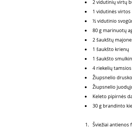
2 vidutinių virtų b
1 vidutinės virto
½ vidutinio svog
80 g marinuotų a
2 šaukštų majone
1 šaukšto krienų
1 šaukšto smulkin
4 riekelių tamsio
Žiupsnelio drusk
Žiupsnelio juodųjų
Keleto pipirnės d
30 g brandinto kie
Šviežiai antienos 