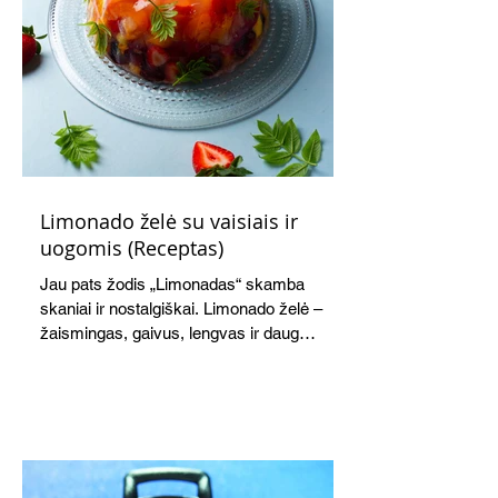
Limonado želė su vaisiais ir
uogomis (Receptas)
Jau pats žodis „Limonadas“ skamba
skaniai ir nostalgiškai. Limonado želė –
žaismingas, gaivus, lengvas ir daug
žadantis desertas, kuris tęsi visus savo
pažadus. Gaivus greipfrutų limonadas
subtiliai papildo saldžius vaisius, o ledų
kaušelis suteikia desertui ypatingo
švelnumo.