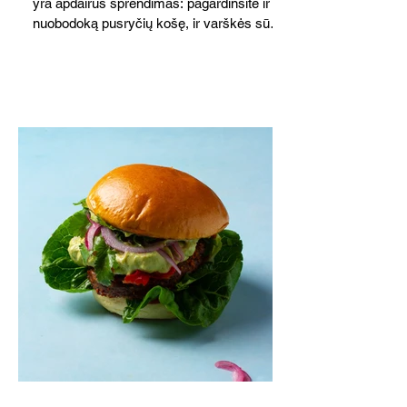
yra apdairus sprendimas: pagardinsite ir
nuobodoką pusryčių košę, ir varškės sūrį,
o patiekę su mėgstamais sausainiais
pavaišinsite netikėtus svečius. Praktiškas
patarimas: laikykite uogienę nedideliuose
indeliuose.