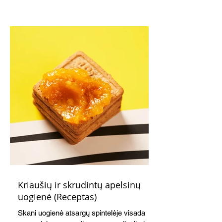
Kriaušių ir skrudintų apelsinų
uogienė (Receptas)
Skani uogienė atsargų spintelėje visada