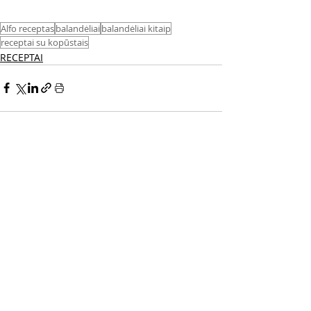
Alfo receptas
balandėliai
balandėliai kitaip
receptai su kopūstais
RECEPTAI