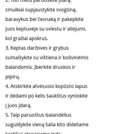
smulkiai supjaustykite svogūną, 
baravykus bei česnaką ir pakepkite 
juos keptuvėje su sviestu ir aliejumi, 
kol gražiai apskrus.
3. Keptas daržoves ir grybus 
sumaišykite su vištiena ir bolivinėmis 
balandomis. Įberkite druskos ir 
pipirų.
4. Atskirkite atvėsusio kopūsto lapus 
ir dėdami po kelis šaukštus vyniokite 
į juos įdarą.
5. Taip paruoštus balandėlius 
suguldykite vieną šalia kito dideliame 
karščiui atspariame inde.