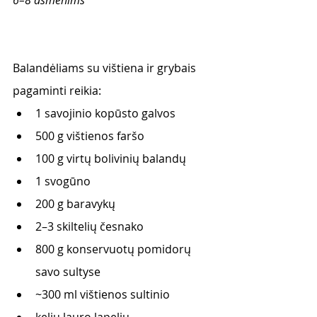
Balandėliams su vištiena ir grybais 
pagaminti reikia: 
1 savojinio kopūsto galvos
500 g vištienos faršo
100 g virtų bolivinių balandų
1 svogūno
200 g baravykų
2–3 skiltelių česnako
800 g konservuotų pomidorų 
savo sultyse
~300 ml vištienos sultinio
kelių lauro lapelių