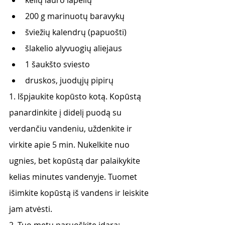
200 g marinuotų baravykų
šviežių kalendrų (papuošti)
šlakelio alyvuogių aliejaus
1 šaukšto sviesto
druskos, juodųjų pipirų
1. Išpjaukite kopūsto kotą. Kopūstą 
panardinkite į didelį puodą su 
verdančiu vandeniu, uždenkite ir 
virkite apie 5 min. Nukelkite nuo 
ugnies, bet kopūstą dar palaikykite 
kelias minutes vandenyje. Tuomet 
išimkite kopūstą iš vandens ir leiskite 
jam atvėsti.
2. Tuo metu paruoškite įdarą: 