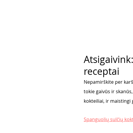
Atsigaivink
receptai
Nepamirškite per karš
tokie gaivūs ir skanūs,
kokteiliai, ir maistingi 
Spanguolių sulčių kokt