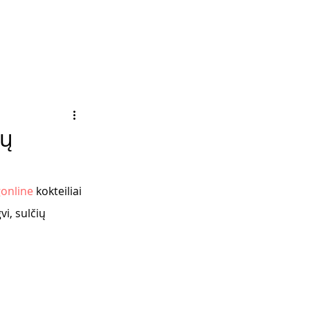
ių
online
 kokteiliai 
i, sulčių 