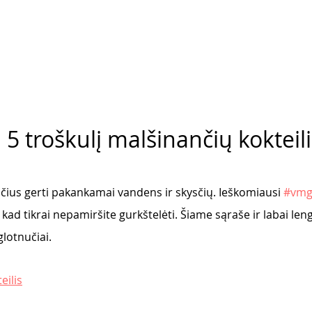
: 5 troškulį malšinančių kokteil
čius gerti pakankamai vandens ir skysčių. Ieškomiausi 
#vmg
 kad tikrai nepamiršite gurkštelėti. Šiame sąraše ir labai lengv
glotnučiai. 
eilis