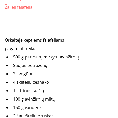
Žalieji falafeliai
Orkaitėje keptiems falafeliams 
pagaminti reikia:
500 g per naktį mirkytų avinžirnių
Saujos petražolių
2 svogūnų
4 skiltelių česnako
1 citrinos sulčių
100 g avinžirnių miltų
150 g vandens
2 šaukštelių druskos