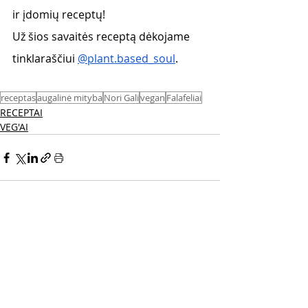
ir įdomių receptų!
Už šios savaitės receptą dėkojame 
tinklaraščiui 
@plant.based_soul
.
receptas
augalinė mityba
Nori Gali
vegan
Falafeliai
RECEPTAI
VEG'AI