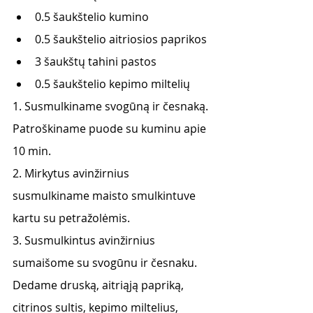
0.5 šaukštelio kumino
0.5 šaukštelio aitriosios paprikos
3 šaukštų tahini pastos
0.5 šaukštelio kepimo miltelių
1. Susmulkiname svogūną ir česnaką. 
Patroškiname puode su kuminu apie 
10 min.
2. Mirkytus avinžirnius 
susmulkiname maisto smulkintuve 
kartu su petražolėmis.
3. Susmulkintus avinžirnius 
sumaišome su svogūnu ir česnaku. 
Dedame druską, aitriąją papriką, 
citrinos sultis, kepimo miltelius, 