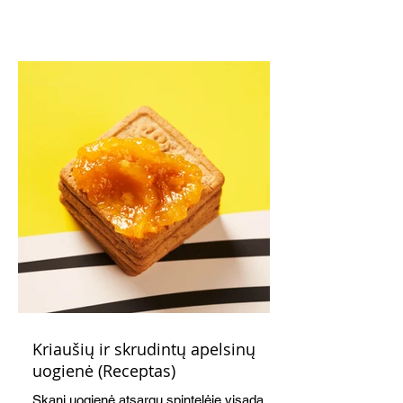
Kriaušių ir skrudintų apelsinų
uogienė (Receptas)
Skani uogienė atsargų spintelėje visada