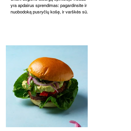
yra apdairus sprendimas: pagardinsite ir
nuobodoką pusryčių košę, ir varškės sūrį,
o patiekę su mėgstamais sausainiais
pavaišinsite netikėtus svečius. Praktiškas
patarimas: laikykite uogienę nedideliuose
indeliuose.