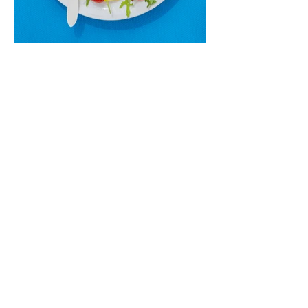
Cukinijų ir vyšninių pomidorų
salotos (Receptas)
Labai vasariškos, gaivios, subalansuotos.
Rinkitės jaunas, nedideles cukinijas. Jei
norėtųsi sotesnio patiekalo, įdėkite buratos
ar mocarelos, pabarstykite skrudintomis
kedrinėmis pinijomis, patiekite su pilno
grūdo duona arba virtu perliniu kuskusu.