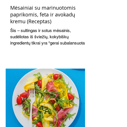
Mėsainiai su marinuotomis
paprikomis, feta ir avokadų
kremu (Receptas)
Šis – sultingas ir sotus mėsainis,
sudėliotas iš šviežių, kokybiškų
ingredientų tikrai yra “gerai subalansuotas
maistas”. Sotus, gardintas marinuotomis
paprikomis, trupinta feta ir švelniu avokadų
kremu labai tik pietums ar nevėlyvai
vakarienei, o ypač – visiems vasaros
susibėgimams ant pievelės prie namų.
Nepamirškite ir gėrimų. Prie šio mėsainio
skaniai dera gaivus aviečių ir apelsinų
kokteilis.