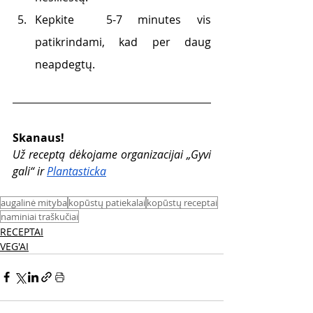
Kepkite  5-7 minutes vis 
patikrindami, kad per daug 
neapdegtų.
Skanaus!
Už receptą dėkojame organizacijai „Gyvi 
gali“ ir
Plantasticka
augalinė mityba
kopūstų patiekalai
kopūstų receptai
naminiai traškučiai
RECEPTAI
VEG'AI