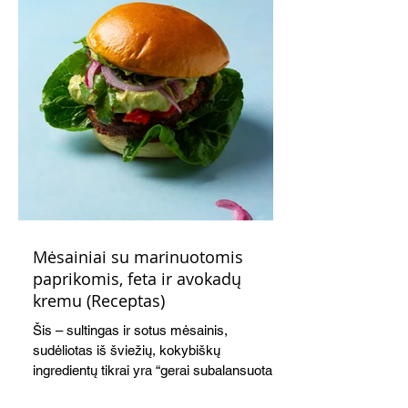
Mėsainiai su marinuotomis
paprikomis, feta ir avokadų
kremu (Receptas)
Šis – sultingas ir sotus mėsainis,
sudėliotas iš šviežių, kokybiškų
ingredientų tikrai yra “gerai subalansuotas
maistas”. Sotus, gardintas marinuotomis