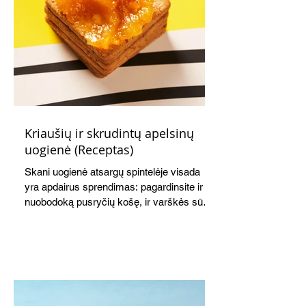
Kriaušių ir skrudintų apelsinų
uogienė (Receptas)
Skani uogienė atsargų spintelėje visada
yra apdairus sprendimas: pagardinsite ir
nuobodoką pusryčių košę, ir varškės sūrį,
o patiekę su mėgstamais sausainiais
pavaišinsite netikėtus svečius. Praktiškas
patarimas: laikykite uogienę nedideliuose
indeliuose.