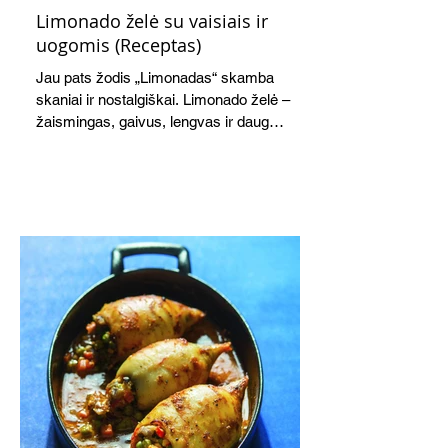
Limonado želė su vaisiais ir
uogomis (Receptas)
Jau pats žodis „Limonadas“ skamba
skaniai ir nostalgiškai. Limonado želė –
žaismingas, gaivus, lengvas ir daug
žadantis desertas, kuris tęsi visus savo
pažadus. Gaivus greipfrutų limonadas
subtiliai papildo saldžius vaisius, o ledų
kaušelis suteikia desertui ypatingo
švelnumo.