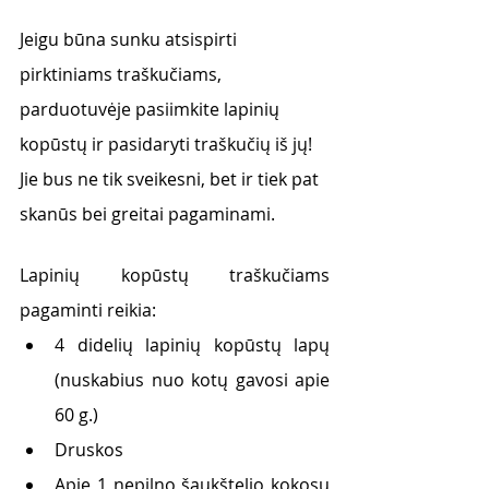
Jeigu būna sunku atsispirti 
pirktiniams traškučiams, 
parduotuvėje pasiimkite lapinių 
kopūstų ir pasidaryti traškučių iš jų! 
Jie bus ne tik sveikesni, bet ir tiek pat 
skanūs bei greitai pagaminami. 
Lapinių kopūstų traškučiams 
pagaminti reikia:
4 didelių lapinių kopūstų lapų 
(nuskabius nuo kotų gavosi apie 
60 g.)
Druskos
Apie 1 nepilno šaukštelio kokosų 