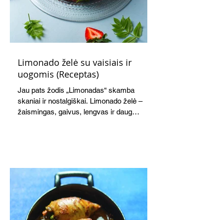
Limonado želė su vaisiais ir
uogomis (Receptas)
Jau pats žodis „Limonadas“ skamba
skaniai ir nostalgiškai. Limonado želė –
žaismingas, gaivus, lengvas ir daug
žadantis desertas, kuris tęsi visus savo
pažadus. Gaivus greipfrutų limonadas
subtiliai papildo saldžius vaisius, o ledų
kaušelis suteikia desertui ypatingo
švelnumo.