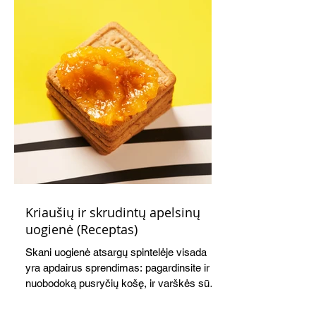
Kriaušių ir skrudintų apelsinų
uogienė (Receptas)
Skani uogienė atsargų spintelėje visada
yra apdairus sprendimas: pagardinsite ir
nuobodoką pusryčių košę, ir varškės sūrį,
o patiekę su mėgstamais sausainiais
pavaišinsite netikėtus svečius. Praktiškas