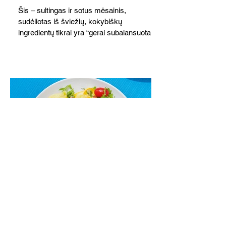
Šis – sultingas ir sotus mėsainis,
sudėliotas iš šviežių, kokybiškų
ingredientų tikrai yra “gerai subalansuotas
maistas”. Sotus, gardintas marinuotomis
paprikomis, trupinta feta ir švelniu avokadų
kremu labai tik pietums ar nevėlyvai
vakarienei, o ypač – visiems vasaros
susibėgimams ant pievelės prie namų.
Nepamirškite ir gėrimų. Prie šio mėsainio
skaniai dera gaivus aviečių ir apelsinų
kokteilis.