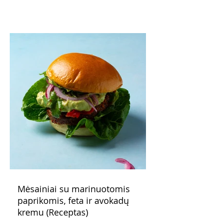
patarimas: laikykite uogienę nedideliuose
indeliuose.
Mėsainiai su marinuotomis
paprikomis, feta ir avokadų
kremu (Receptas)