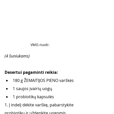
VMG nuotr. 
(4 šuniukams)
Desertui pagaminti reikia:
180 g ŽEMAITIJOS PIENO varškės
1 saujos įvairių uogų
1 probiotikų kapsulės
1. Į indelį dėkite varškę, pabarstykite 
probiotikų ir uždenkite uogomis.