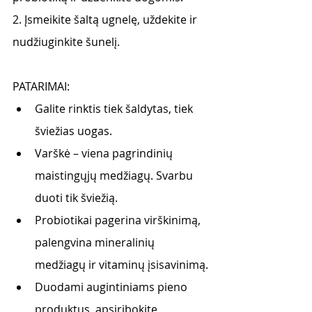
2. Įsmeikite šaltą ugnelę, uždekite ir 
nudžiuginkite šunelį. 
PATARIMAI: 
Galite rinktis tiek šaldytas, tiek 
šviežias uogas.
Varškė – viena pagrindinių 
maistingųjų medžiagų. Svarbu 
duoti tik šviežią.
Probiotikai pagerina virškinimą, 
palengvina mineralinių 
medžiagų ir vitaminų įsisavinimą.
Duodami augintiniams pieno 
produktus, apsiribokite 