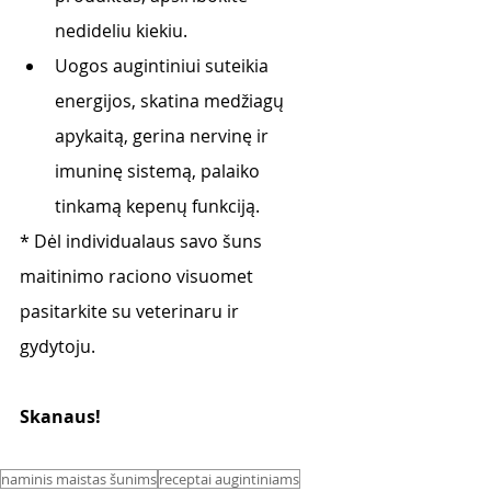
nedideliu kiekiu.
Uogos augintiniui suteikia 
energijos, skatina medžiagų 
apykaitą, gerina nervinę ir 
imuninę sistemą, palaiko 
tinkamą kepenų funkciją.
* Dėl individualaus savo šuns 
maitinimo raciono visuomet 
pasitarkite su veterinaru ir
gydytoju.
Skanaus! 
naminis maistas šunims
receptai augintiniams