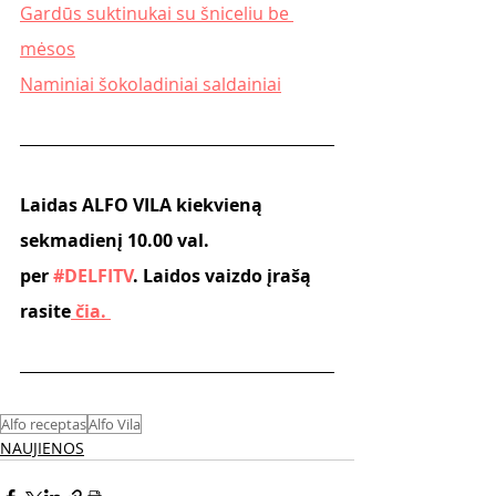
Gardūs suktinukai su šniceliu be 
mėsos
Naminiai šokoladiniai saldainiai
Laidas ALFO VILA kiekvieną 
sekmadienį 10.00 val. 
per
 #DELFITV
. Laidos vaizdo įrašą 
rasite
 čia. 
Alfo receptas
Alfo Vila
NAUJIENOS