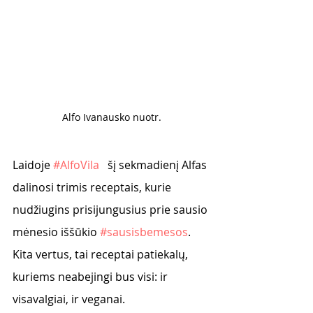
Alfo Ivanausko nuotr.
Laidoje 
#AlfoVila
   šį sekmadienį Alfas 
dalinosi trimis receptais, kurie 
nudžiugins prisijungusius prie sausio 
mėnesio iššūkio 
#sausisbemesos
. 
Kita vertus, tai receptai patiekalų, 
kuriems neabejingi bus visi: ir 
visavalgiai, ir veganai. 