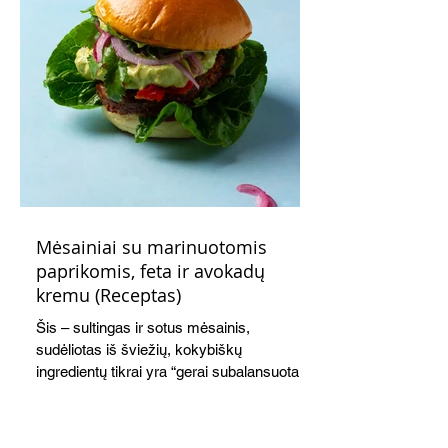
Mėsainiai su marinuotomis
paprikomis, feta ir avokadų
kremu (Receptas)
Šis – sultingas ir sotus mėsainis,
sudėliotas iš šviežių, kokybiškų
ingredientų tikrai yra “gerai subalansuotas
maistas”. Sotus, gardintas marinuotomis
paprikomis, trupinta feta ir švelniu avokadų
kremu labai tik pietums ar nevėlyvai