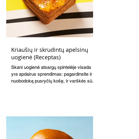
Kriaušių ir skrudintų apelsinų
uogienė (Receptas)
Skani uogienė atsargų spintelėje visada
yra apdairus sprendimas: pagardinsite ir
nuobodoką pusryčių košę, ir varškės sūrį,
o patiekę su mėgstamais sausainiais
pavaišinsite netikėtus svečius. Praktiškas
patarimas: laikykite uogienę nedideliuose
indeliuose.