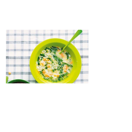
ar mocarelos, pabarstykite skrudintomis
kedrinėmis pinijomis, patiekite su pilno
grūdo duona arba virtu perliniu kuskusu.
Lęšių ir špinatų sriuba (Receptas)