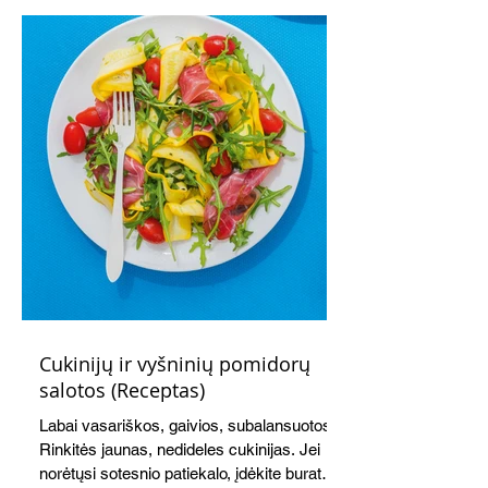
vakarienei, o ypač – visiems vasaros
susibėgimams ant pievelės prie namų.
Nepamirškite ir gėrimų. Prie šio mėsainio
skaniai dera gaivus aviečių ir apelsinų
kokteilis.
Cukinijų ir vyšninių pomidorų
salotos (Receptas)
Labai vasariškos, gaivios, subalansuotos.
Rinkitės jaunas, nedideles cukinijas. Jei
norėtųsi sotesnio patiekalo, įdėkite buratos