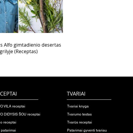
as Alfo gimtadienio desertas
grilyje (Receptas)
CEPTAI
TVARIAI
O VILA receptai
Tvariai knyga
O DIDYSIS ŠOU receptai
Tvarumo testas
io receptai
Tvarūs receptai
o patarimai
Patarimai gyventi tvariau