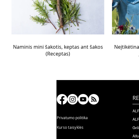
Naminis mini šakotis, keptas ant šakos
Neįtikėtin
(Receptas)
RE
ALF
Privatumo politika
ALF
Kurso taisyklės
Gril
Alf