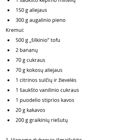
150 g aliejaus 
300 g augalinio pieno 
Kremui: 
500 g „šilkinio“ tofu 
2 bananų 
70 g cukraus 
70 g kokosų aliejaus 
1 citrinos sulčių ir žievelės 
1 šaukšto vanilinio cukraus 
1 puodelio stiprios kavos 
20 g kakavos 
200 g graikinių riešutų 
1. Viename dubenyje išmaišykite 