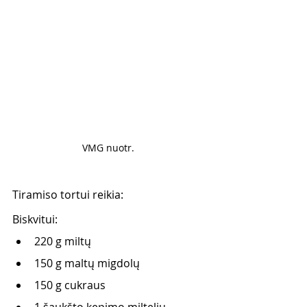
VMG nuotr. 
Tiramiso tortui reikia:
Biskvitui: 
220 g miltų 
150 g maltų migdolų 
150 g cukraus 
1 šaukšto kepimo miltelių 