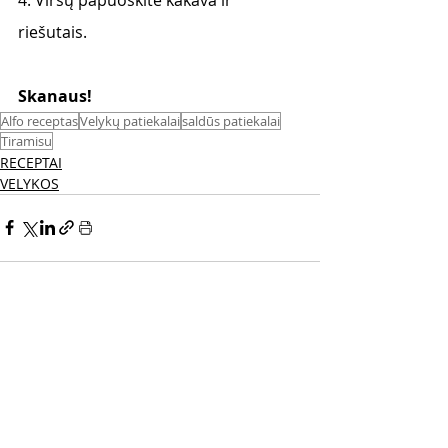
riešutais. 
Skanaus! 
Alfo receptas
Velykų patiekalai
saldūs patiekalai
Tiramisu
RECEPTAI
VELYKOS