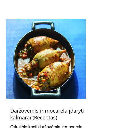
subtiliai papildo saldžius vaisius, o ledų
kaušelis suteikia desertui ypatingo
švelnumo.
Daržovėmis ir mocarela įdaryti
kalmarai (Receptas)
Orkaitėje kepti daržovėmis ir mocarela