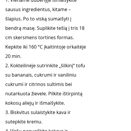
sausus ingredientus, kitame – 
šlapius. Po to viską sumaišyti į 
bendrą masę. Suplikite tešlą į tris 18 
cm skersmens tortines formas. 
Kepkite iki 160 °C įkaitintoje orkaitėje 
20 min. 
2. Kokteilinėje sutrinkite „šilkinį“ tofu 
su bananais, cukrumi ir vaniliniu 
cukrumi ir citrinos sultimis bei 
nutarkuota žievele. Pilkite ištirpintą 
kokosų aliejų ir išmaišykite. 
3. Biskvitus sulaistykite kava ir 
sutepkite kremu. 
4. Viršų papuoškite kakava ir 