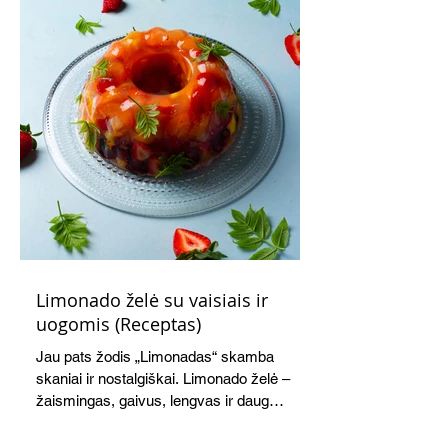
Limonado želė su vaisiais ir
uogomis (Receptas)
Jau pats žodis „Limonadas“ skamba
skaniai ir nostalgiškai. Limonado želė –
žaismingas, gaivus, lengvas ir daug
žadantis desertas, kuris tęsi visus savo
pažadus. Gaivus greipfrutų limonadas