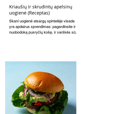
Kriaušių ir skrudintų apelsinų
uogienė (Receptas)
Skani uogienė atsargų spintelėje visada
yra apdairus sprendimas: pagardinsite ir
nuobodoką pusryčių košę, ir varškės sūrį,
o patiekę su mėgstamais sausainiais
pavaišinsite netikėtus svečius. Praktiškas
patarimas: laikykite uogienę nedideliuose
indeliuose.