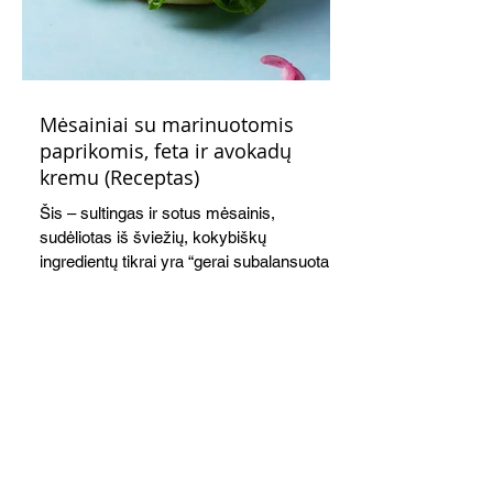
Mėsainiai su marinuotomis
paprikomis, feta ir avokadų
kremu (Receptas)
Šis – sultingas ir sotus mėsainis,
sudėliotas iš šviežių, kokybiškų
ingredientų tikrai yra “gerai subalansuotas
maistas”. Sotus, gardintas marinuotomis
paprikomis, trupinta feta ir švelniu avokadų
kremu labai tik pietums ar nevėlyvai
vakarienei, o ypač – visiems vasaros
susibėgimams ant pievelės prie namų.
Nepamirškite ir gėrimų. Prie šio mėsainio
skaniai dera gaivus aviečių ir apelsinų
kokteilis.