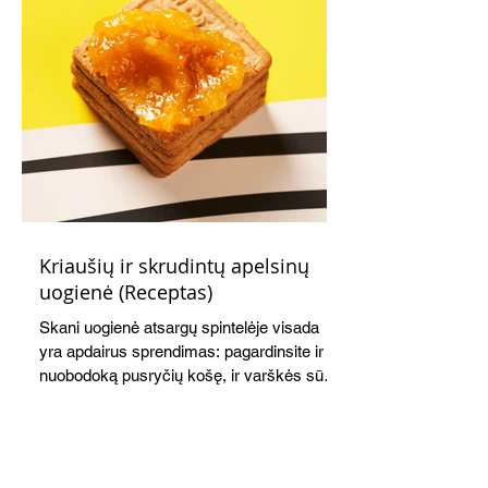
Kriaušių ir skrudintų apelsinų
uogienė (Receptas)
Skani uogienė atsargų spintelėje visada
yra apdairus sprendimas: pagardinsite ir
nuobodoką pusryčių košę, ir varškės sūrį,
o patiekę su mėgstamais sausainiais
pavaišinsite netikėtus svečius. Praktiškas
patarimas: laikykite uogienę nedideliuose
indeliuose.