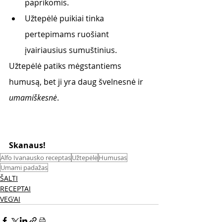
paprikomis.
Užtepėlė puikiai tinka 
pertepimams ruošiant 
įvairiausius sumuštinius. 
Užtepėlė patiks mėgstantiems 
humusą, bet ji yra daug švelnesnė ir 
umamiškesnė
.
Skanaus! 
Alfo Ivanausko receptas
Užtepėlė
Humusas
Umami padažas
ŠALTI
RECEPTAI
VEG'AI