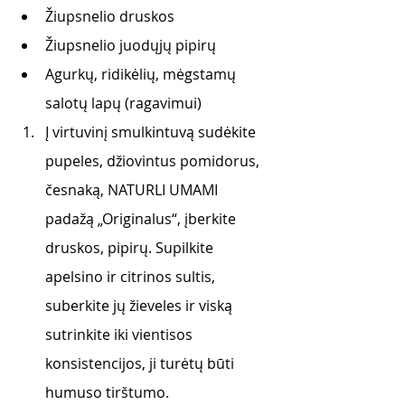
Žiupsnelio druskos
Žiupsnelio juodųjų pipirų
Agurkų, ridikėlių, mėgstamų 
salotų lapų (ragavimui)
Į virtuvinį smulkintuvą sudėkite 
pupeles, džiovintus pomidorus, 
česnaką, NATURLI UMAMI 
padažą „Originalus“, įberkite 
druskos, pipirų. Supilkite 
apelsino ir citrinos sultis, 
suberkite jų žieveles ir viską 
sutrinkite iki vientisos 
konsistencijos, ji turėtų būti 
humuso tirštumo. 