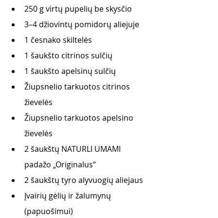
250 g virtų pupelių be skysčio
3–4 džiovintų pomidorų aliejuje
1 česnako skiltelės
1 šaukšto citrinos sulčių
1 šaukšto apelsinų sulčių
Žiupsnelio tarkuotos citrinos 
žievelės
Žiupsnelio tarkuotos apelsino 
žievelės
2 šaukštų NATURLI UMAMI 
padažo „Originalus“
2 šaukštų tyro alyvuogių aliejaus
Įvairių gėlių ir žalumynų 
(papuošimui)