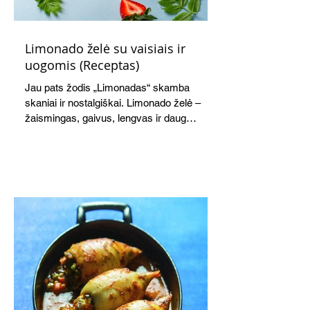
Limonado želė su vaisiais ir
uogomis (Receptas)
Jau pats žodis „Limonadas“ skamba
skaniai ir nostalgiškai. Limonado želė –
žaismingas, gaivus, lengvas ir daug
žadantis desertas, kuris tęsi visus savo
pažadus. Gaivus greipfrutų limonadas
subtiliai papildo saldžius vaisius, o ledų
kaušelis suteikia desertui ypatingo
švelnumo.