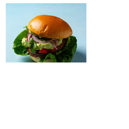
Mėsainiai su marinuotomis
paprikomis, feta ir avokadų
kremu (Receptas)
Šis – sultingas ir sotus mėsainis,
sudėliotas iš šviežių, kokybiškų