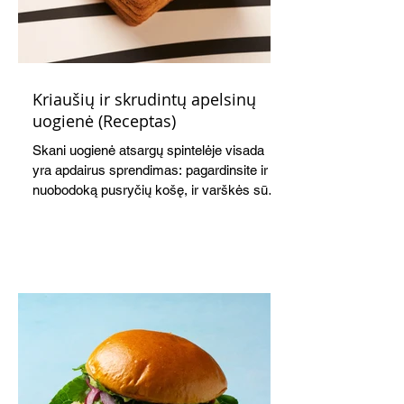
Kriaušių ir skrudintų apelsinų
uogienė (Receptas)
Skani uogienė atsargų spintelėje visada
yra apdairus sprendimas: pagardinsite ir
nuobodoką pusryčių košę, ir varškės sūrį,
o patiekę su mėgstamais sausainiais
pavaišinsite netikėtus svečius. Praktiškas
patarimas: laikykite uogienę nedideliuose
indeliuose.