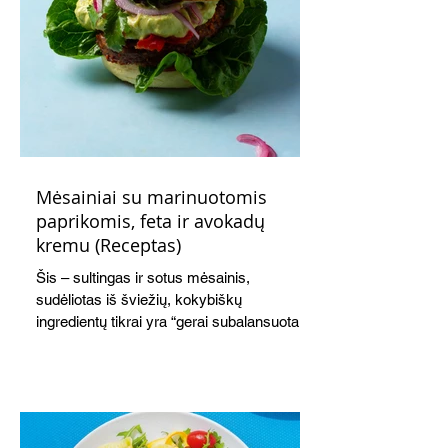
Mėsainiai su marinuotomis
paprikomis, feta ir avokadų
kremu (Receptas)
Šis – sultingas ir sotus mėsainis,
sudėliotas iš šviežių, kokybiškų
ingredientų tikrai yra “gerai subalansuotas
maistas”. Sotus, gardintas marinuotomis
paprikomis, trupinta feta ir švelniu avokadų
kremu labai tik pietums ar nevėlyvai
vakarienei, o ypač – visiems vasaros
susibėgimams ant pievelės prie namų.