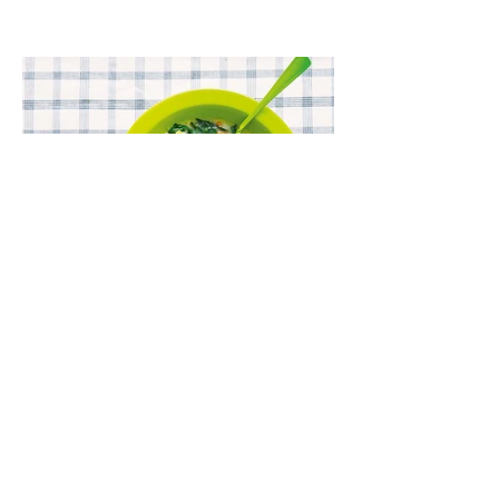
grūdo duona arba virtu perliniu kuskusu.
Lęšių ir špinatų sriuba (Receptas)
Kartais norisi aštriau, kartais – su dūmo
aromatu, o kartais – kažko švelnaus,
jaukaus ir neįmantriai skanaus. Tokia yra ši