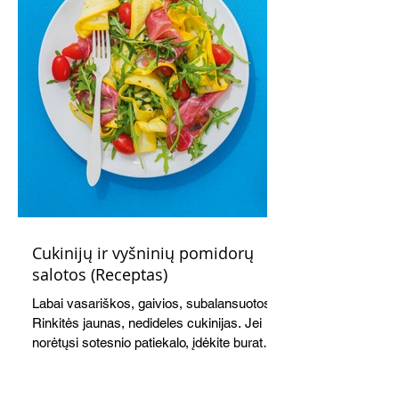
Nepamirškite ir gėrimų. Prie šio mėsainio
skaniai dera gaivus aviečių ir apelsinų
kokteilis.
Cukinijų ir vyšninių pomidorų
salotos (Receptas)
Labai vasariškos, gaivios, subalansuotos.
Rinkitės jaunas, nedideles cukinijas. Jei
norėtųsi sotesnio patiekalo, įdėkite buratos
ar mocarelos, pabarstykite skrudintomis
kedrinėmis pinijomis, patiekite su pilno