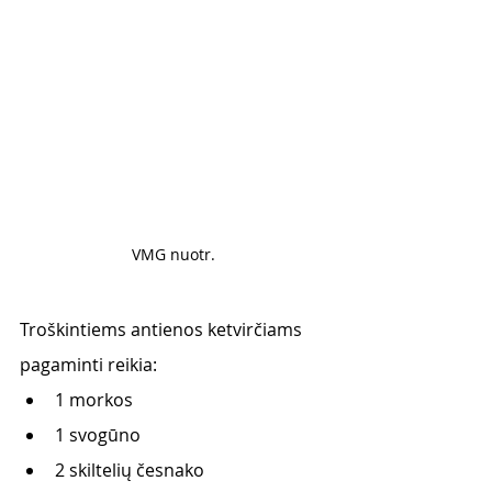
VMG nuotr. 
Troškintiems antienos ketvirčiams 
pagaminti reikia: 
1 morkos
1 svogūno
2 skiltelių česnako