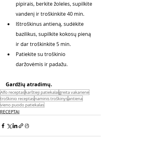
pipirais, berkite žoleles, supilkite 
vandenį ir troškinkite 40 min.
Ištroškinus antieną, sudėkite 
bazilikus, supilkite kokosų pieną 
ir dar troškinkite 5 min.
Patiekite su troškinio 
daržovėmis ir padažu.
Gardžių atradimų.
Alfo receptas
karštieji patiekalai
greita vakarienė
troškinio receptas
naminis troškinys
antiena
vieno puodo patiekalas
RECEPTAI