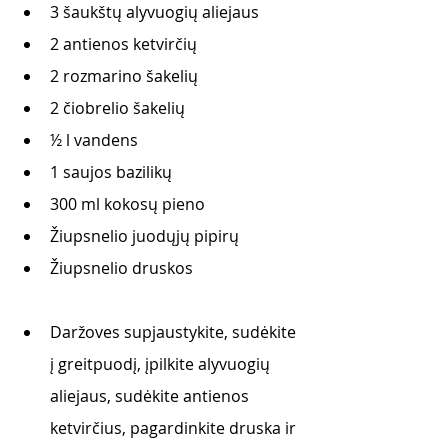
3 šaukštų alyvuogių aliejaus
2 antienos ketvirčių
2 rozmarino šakelių 
2 čiobrelio šakelių
½ l vandens
1 saujos bazilikų
300 ml kokosų pieno
Žiupsnelio juodųjų pipirų
Žiupsnelio druskos
Daržoves supjaustykite, sudėkite 
į greitpuodį, įpilkite alyvuogių 
aliejaus, sudėkite antienos 
ketvirčius, pagardinkite druska ir 