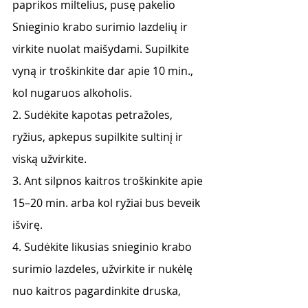
paprikos miltelius, pusę pakelio 
Snieginio krabo surimio lazdelių ir 
virkite nuolat maišydami. Supilkite 
vyną ir troškinkite dar apie 10 min., 
kol nugaruos alkoholis.
2. Sudėkite kapotas petražoles, 
ryžius, apkepus supilkite sultinį ir 
viską užvirkite.
3. Ant silpnos kaitros troškinkite apie 
15–20 min. arba kol ryžiai bus beveik 
išvirę.
4. Sudėkite likusias snieginio krabo 
surimio lazdeles, užvirkite ir nukėlę 
nuo kaitros pagardinkite druska, 