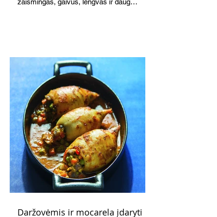
žaismingas, gaivus, lengvas ir daug
žadantis desertas, kuris tęsi visus savo
pažadus. Gaivus greipfrutų limonadas
subtiliai papildo saldžius vaisius, o ledų
kaušelis suteikia desertui ypatingo
švelnumo.
Daržovėmis ir mocarela įdaryti