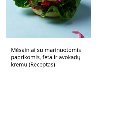
Mėsainiai su marinuotomis
paprikomis, feta ir avokadų
kremu (Receptas)
Šis – sultingas ir sotus mėsainis,
sudėliotas iš šviežių, kokybiškų
ingredientų tikrai yra “gerai subalansuotas
maistas”. Sotus, gardintas marinuotomis
paprikomis, trupinta feta ir švelniu avokadų
kremu labai tik pietums ar nevėlyvai
vakarienei, o ypač – visiems vasaros
susibėgimams ant pievelės prie namų.
Nepamirškite ir gėrimų. Prie šio mėsainio
skaniai dera gaivus aviečių ir apelsinų