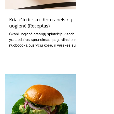
Kriaušių ir skrudintų apelsinų
uogienė (Receptas)
Skani uogienė atsargų spintelėje visada
yra apdairus sprendimas: pagardinsite ir
nuobodoką pusryčių košę, ir varškės sūrį,
o patiekę su mėgstamais sausainiais
pavaišinsite netikėtus svečius. Praktiškas
patarimas: laikykite uogienę nedideliuose
indeliuose.