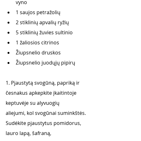
vyno
1 saujos petražolių
2 stiklinių apvalių ryžių
5 stiklinių žuvies sultinio
1 žaliosios citrinos
Žiupsnelio druskos
Žiupsnelio juodųjų pipirų
1. Pjaustytą svogūną, papriką ir 
česnakus apkepkite įkaitintoje 
keptuvėje su alyvuogių
aliejumi, kol svogūnai suminkštės. 
Sudėkite pjaustytus pomidorus, 
lauro lapą, šafraną,