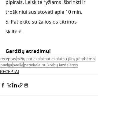
pipirais. Leiskite ryžiams išbrinkti ir 
troškiniui susistovėti apie 10 min.
5. Patiekite su žaliosios citrinos 
skiltele.
Gardžių atradimų! 
receptas
ryžių patiekalai
patiekalai su jūrų gėrybėmis
paelija
paella
patiekalai su krabų lazdelėmis
RECEPTAI