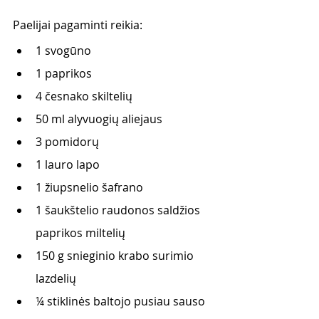
Paelijai pagaminti reikia:
1 svogūno
1 paprikos
4 česnako skiltelių
50 ml alyvuogių aliejaus
3 pomidorų
1 lauro lapo
1 žiupsnelio šafrano
1 šaukštelio raudonos saldžios 
paprikos miltelių
150 g snieginio krabo surimio 
lazdelių
¼ stiklinės baltojo pusiau sauso 