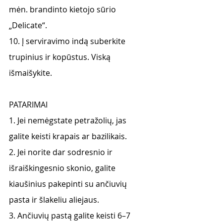
mėn. brandinto kietojo sūrio 
„Delicate“.
10. Į serviravimo indą suberkite 
trupinius ir kopūstus. Viską 
išmaišykite.
PATARIMAI
1. Jei nemėgstate petražolių, jas 
galite keisti krapais ar bazilikais.
2. Jei norite dar sodresnio ir 
išraiškingesnio skonio, galite 
kiaušinius pakepinti su ančiuvių
pasta ir šlakeliu aliejaus.
3. Ančiuvių pastą galite keisti 6–7 