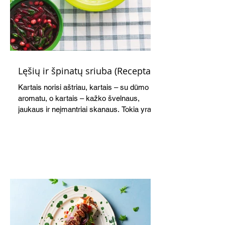
Lęšių ir špinatų sriuba (Receptas)
Kartais norisi aštriau, kartais – su dūmo
aromatu, o kartais – kažko švelnaus,
jaukaus ir neįmantriai skanaus. Tokia yra ši
greitai paruošiama, gomuriui maloni lęšių,
ryžių ir špinatų sriuba.