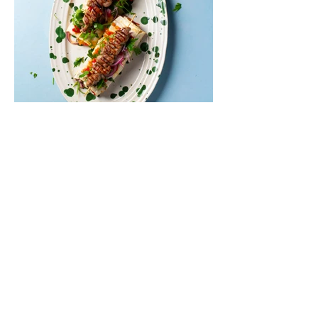
Sultingi dvigubi antienos kebabai
(Receptas)
Skaniausias maistas pasaulyje – gatvės
maistas. Jaukiausias ir geriausias –
ruoštas namuose. Šis receptas sujungia
viską į vieną sukurdamas visišką komforto
patiekalą. Antiena kebabuose – netikėtas,
tačiau tikrai pasiteisinęs sprendimas.
Sultinga mėsa, švelnus tepamas sūris,
marinuotos paprikos ir aromatingi