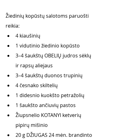
Žiedinių kopūstų salotoms paruošti 
reikia:
4 kiaušinių
1 vidutinio žiedinio kopūsto
3–4 šaukštų OBELIŲ judros sėklų 
ir rapsų aliejaus
3–4 šaukštų duonos trupinių
4 česnako skiltelių
1 didesnio kuokšto petražolių
1 šaukšto ančiuvių pastos
Žiupsnelio KOTANYI ketverių 
pipirų mišinio
20 g DŽIUGAS 24 mėn. brandinto 