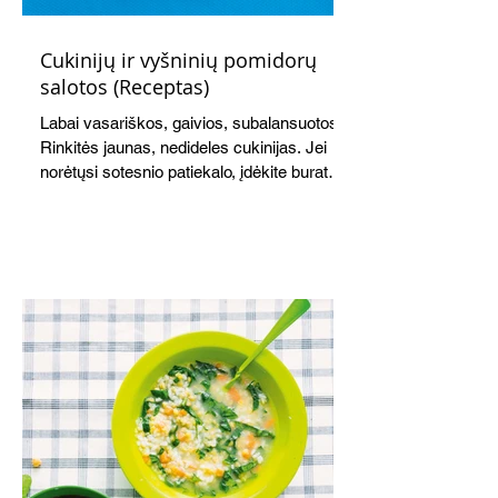
Cukinijų ir vyšninių pomidorų
salotos (Receptas)
Labai vasariškos, gaivios, subalansuotos.
Rinkitės jaunas, nedideles cukinijas. Jei
norėtųsi sotesnio patiekalo, įdėkite buratos
ar mocarelos, pabarstykite skrudintomis
kedrinėmis pinijomis, patiekite su pilno
grūdo duona arba virtu perliniu kuskusu.