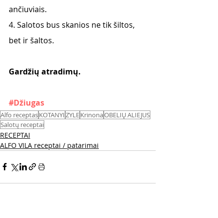
ančiuviais.
4. Salotos bus skanios ne tik šiltos, 
bet ir šaltos.
Gardžių atradimų.
#Džiugas
Alfo receptas
KOTANYI
ZYLE
Krinona
OBELIŲ ALIEJUS
Salotų receptai
RECEPTAI
ALFO VILA receptai / patarimai