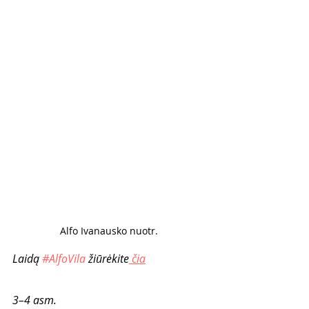
Alfo Ivanausko nuotr. 
Laidą 
#AlfoVila
 žiūrėkite
 čia
3–4 asm.