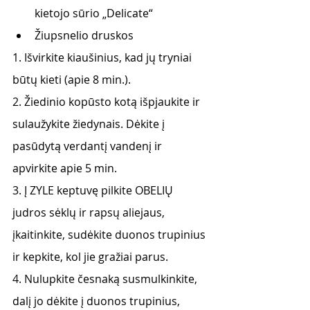
kietojo sūrio „Delicate“
Žiupsnelio druskos
1. Išvirkite kiaušinius, kad jų tryniai 
būtų kieti (apie 8 min.).
2. Žiedinio kopūsto kotą išpjaukite ir 
sulaužykite žiedynais. Dėkite į 
pasūdytą verdantį vandenį ir 
apvirkite apie 5 min.
3. Į ZYLE keptuvę pilkite OBELIŲ 
judros sėklų ir rapsų aliejaus, 
įkaitinkite, sudėkite duonos trupinius 
ir kepkite, kol jie gražiai parus.
4. Nulupkite česnaką susmulkinkite, 
dalį jo dėkite į duonos trupinius, 