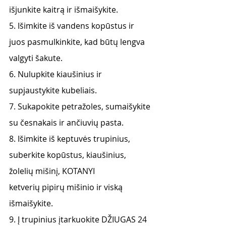
išjunkite kaitrą ir išmaišykite.
5. Išimkite iš vandens kopūstus ir 
juos pasmulkinkite, kad būtų lengva 
valgyti šakute.
6. Nulupkite kiaušinius ir 
supjaustykite kubeliais.
7. Sukapokite petražoles, sumaišykite 
su česnakais ir ančiuvių pasta.
8. Išimkite iš keptuvės trupinius, 
suberkite kopūstus, kiaušinius, 
žolelių mišinį, KOTANYI
ketverių pipirų mišinio ir viską 
išmaišykite.
9. Į trupinius įtarkuokite DŽIUGAS 24 