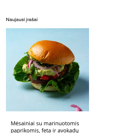
Ypatingai traškus žiedinis
Keptas žiedinis
kopūstas su falafeliais
barbekiu
(receptas ne tik
Naujausi įrašai
vegetarams)
Mėsainiai su marinuotomis
paprikomis, feta ir avokadų