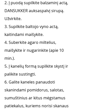
2. Į puodą supilkite balzaminį actą, 
DANSUKKER auksaspalvį sirupą. 
Užvirkite.
3. Supilkite baltojo vyno actą, 
kaitindami maišykite.
4. Suberkite agaro miltelius, 
maišykite ir nugarinkite (apie 10 
min.).
5. Į kanelių formą supilkite skystį ir 
palikite sustingti. 
6. Galite kaneles panaudoti 
skanindami pomidorus, salotas, 
sumuštinius ar kitus mėgstamus 
patiekalus, kuriems norisi skanaus 