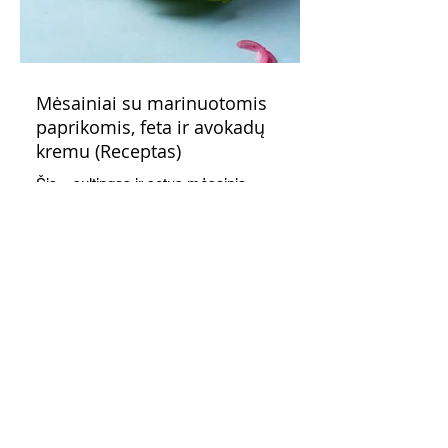
Mėsainiai su marinuotomis
paprikomis, feta ir avokadų
kremu (Receptas)
Šis – sultingas ir sotus mėsainis,
sudėliotas iš šviežių, kokybiškų
ingredientų tikrai yra “gerai subalansuotas
maistas”. Sotus, gardintas marinuotomis
paprikomis, trupinta feta ir švelniu avokadų
kremu labai tik pietums ar nevėlyvai
vakarienei, o ypač – visiems vasaros
susibėgimams ant pievelės prie namų.
Nepamirškite ir gėrimų. Prie šio mėsainio
skaniai dera gaivus aviečių ir apelsinų
kokteilis.