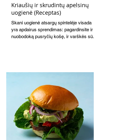
Kriaušių ir skrudintų apelsinų
uogienė (Receptas)
Skani uogienė atsargų spintelėje visada
yra apdairus sprendimas: pagardinsite ir
nuobodoką pusryčių košę, ir varškės sūrį,
o patiekę su mėgstamais sausainiais
pavaišinsite netikėtus svečius. Praktiškas
patarimas: laikykite uogienę nedideliuose
indeliuose.