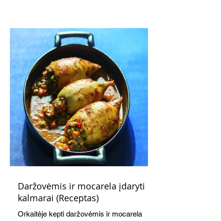
subtiliai papildo saldžius vaisius, o ledų
kaušelis suteikia desertui ypatingo
švelnumo.
Daržovėmis ir mocarela įdaryti
kalmarai (Receptas)
Orkaitėje kepti daržovėmis ir mocarela