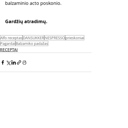
balzaminio acto poskonio.
Gardžių atradimų.
Alfo receptas
DANSUKKER
NESPRESSO
prieskoniai
Pagardai
Balzamiko padažas
RECEPTAI