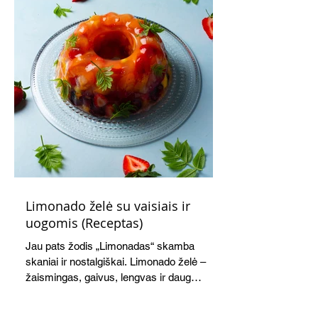
Limonado želė su vaisiais ir
uogomis (Receptas)
Jau pats žodis „Limonadas“ skamba
skaniai ir nostalgiškai. Limonado želė –
žaismingas, gaivus, lengvas ir daug
žadantis desertas, kuris tęsi visus savo
pažadus. Gaivus greipfrutų limonadas