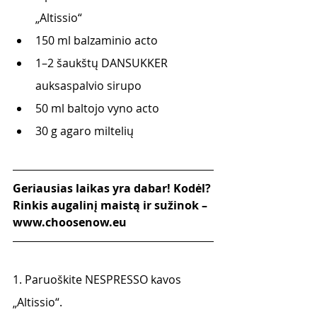
„Altissio“
150 ml balzaminio acto
1–2 šaukštų DANSUKKER 
auksaspalvio sirupo
50 ml baltojo vyno acto
30 g agaro miltelių 
Geriausias laikas yra dabar! Kodėl? 
Rinkis augalinį maistą ir sužinok – 
www.choosenow.eu
1. Paruoškite NESPRESSO kavos 
„Altissio“.