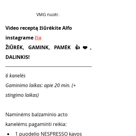
VMG nuotr. 
Video receptą žiūrėkite Alfo 
instagrame 
čia
ŽIŪRĖK, GAMINK, PAMĖK 👍❤️, 
DALINKIS!
6 kanelės
Gaminimo laikas: apie 20 min. (+ 
stingimo laikas)
Naminėms balzaminio acto 
kanelėms pagaminti reikia:
1 puodelio NESPRESSO kavos 