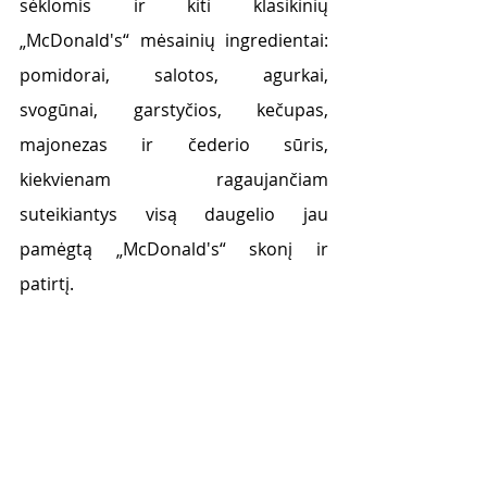
sėklomis ir kiti klasikinių 
„McDonald's“ mėsainių ingredientai: 
pomidorai, salotos, agurkai, 
svogūnai, garstyčios, kečupas, 
majonezas ir čederio sūris, 
kiekvienam ragaujančiam 
suteikiantys visą daugelio jau 
pamėgtą „McDonald's“ skonį ir 
patirtį.