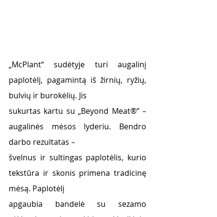
„McPlant“ sudėtyje turi augalinį 
paplotėlį, pagamintą iš žirnių, ryžių, 
bulvių ir burokėlių. Jis
sukurtas kartu su „Beyond Meat®“ – 
augalinės mėsos lyderiu. Bendro 
darbo rezultatas –
švelnus ir sultingas paplotėlis, kurio 
tekstūra ir skonis primena tradicinę 
mėsą. Paplotėlį
apgaubia bandelė su sezamo 