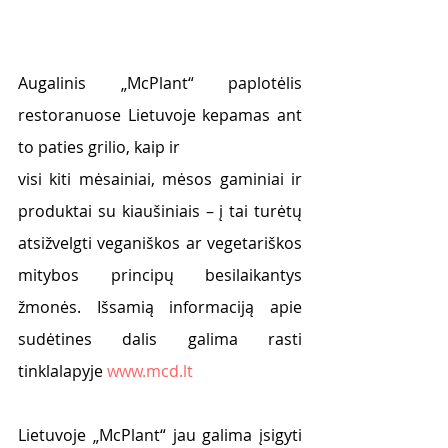
Augalinis „McPlant“ paplotėlis 
restoranuose Lietuvoje kepamas ant 
to paties grilio, kaip ir
visi kiti mėsainiai, mėsos gaminiai ir 
produktai su kiaušiniais – į tai turėtų 
atsižvelgti veganiškos ar vegetariškos 
mitybos principų besilaikantys 
žmonės. Išsamią informaciją apie 
sudėtines dalis galima rasti 
tinklalapyje 
www.mcd.lt
Lietuvoje „McPlant“ jau galima įsigyti 