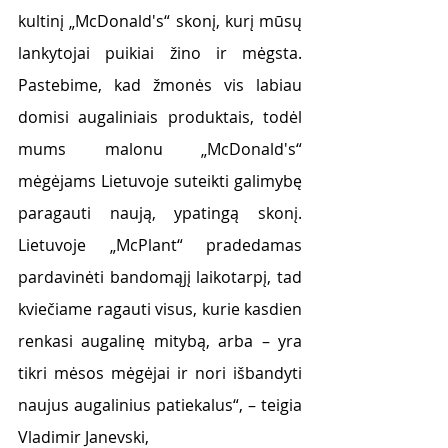
kultinį „McDonald's“ skonį, kurį mūsų 
lankytojai puikiai žino ir mėgsta. 
Pastebime, kad žmonės vis labiau 
domisi augaliniais produktais, todėl 
mums malonu „McDonald's“ 
mėgėjams Lietuvoje suteikti galimybę 
paragauti naują, ypatingą skonį. 
Lietuvoje „McPlant“ pradedamas 
pardavinėti bandomąjį laikotarpį, tad 
kviečiame ragauti visus, kurie kasdien 
renkasi augalinę mitybą, arba – yra 
tikri mėsos mėgėjai ir nori išbandyti 
naujus augalinius patiekalus“, – teigia 
Vladimir Janevski,