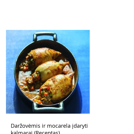
žadantis desertas, kuris tęsi visus savo
pažadus. Gaivus greipfrutų limonadas
subtiliai papildo saldžius vaisius, o ledų
kaušelis suteikia desertui ypatingo
švelnumo.
Daržovėmis ir mocarela įdaryti
kalmarai (Receptas)