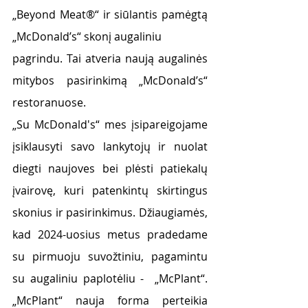
„Beyond Meat®“ ir siūlantis pamėgtą 
„McDonald’s“ skonį augaliniu
pagrindu. Tai atveria naują augalinės 
mitybos pasirinkimą „McDonald’s“ 
restoranuose.
„Su McDonald's“ mes įsipareigojame 
įsiklausyti savo lankytojų ir nuolat 
diegti naujoves bei plėsti patiekalų 
įvairovę, kuri patenkintų skirtingus 
skonius ir pasirinkimus. Džiaugiamės, 
kad 2024-uosius metus pradedame 
su pirmuoju suvožtiniu, pagamintu 
su augaliniu paplotėliu -  „McPlant“. 
„McPlant“ nauja forma perteikia 