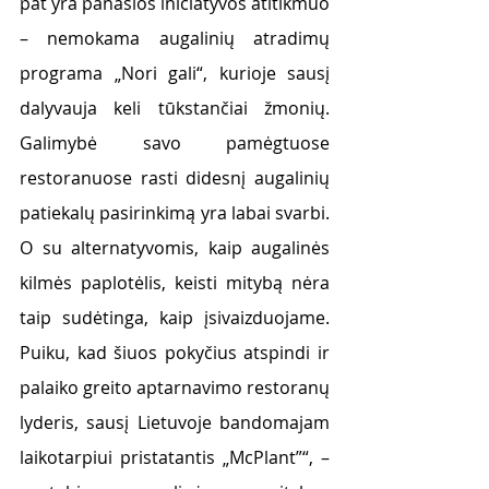
pat yra panašios iniciatyvos atitikmuo 
– nemokama augalinių atradimų 
programa „Nori gali“, kurioje sausį 
dalyvauja keli tūkstančiai žmonių. 
Galimybė savo pamėgtuose 
restoranuose rasti didesnį augalinių 
patiekalų pasirinkimą yra labai svarbi. 
O su alternatyvomis, kaip augalinės 
kilmės paplotėlis, keisti mitybą nėra 
taip sudėtinga, kaip įsivaizduojame. 
Puiku, kad šiuos pokyčius atspindi ir 
palaiko greito aptarnavimo restoranų 
lyderis, sausį Lietuvoje bandomajam 
laikotarpiui pristatantis „McPlant”“, – 