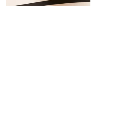
Kriaušių ir skrudintų apelsinų
uogienė (Receptas)
Skani uogienė atsargų spintelėje visada
yra apdairus sprendimas: pagardinsite ir
nuobodoką pusryčių košę, ir varškės sūrį,
o patiekę su mėgstamais sausainiais
pavaišinsite netikėtus svečius. Praktiškas
patarimas: laikykite uogienę nedideliuose
indeliuose.