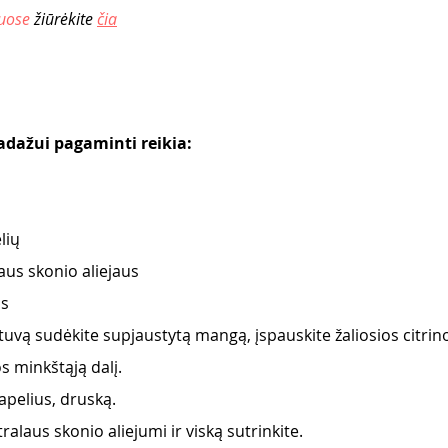
uose
 žiūrėkite 
čia
adažui pagaminti reikia: 
lių
aus skonio aliejaus
os
ntuvą sudėkite supjaustytą mangą, įspauskite žaliosios citrino
s minkštąją dalį. 
apelius, druską. 
ralaus skonio aliejumi ir viską sutrinkite. 