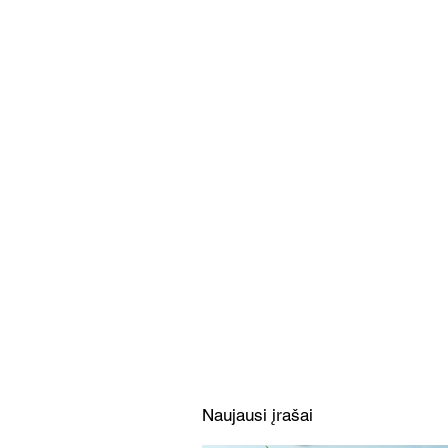
Traškūs suktinukai su lašiša
(Receptas)
Naujausi įrašai