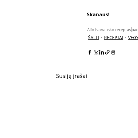
Skanaus! 
Alfo Ivanausko receptas
pad
ŠALTI
RECEPTAI
VEG'
Susiję įrašai