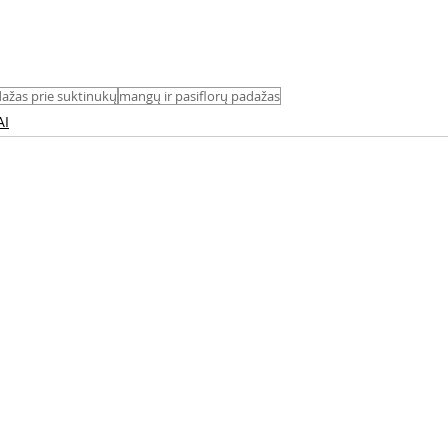
ažas prie suktinukų
mangų ir pasiflorų padažas
AI