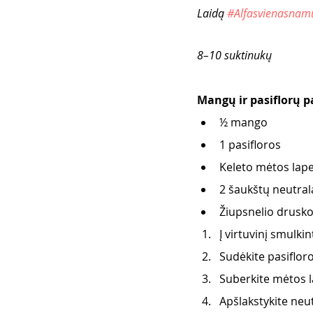
Laidą 
#Alfasvienasnam
8–10 suktinukų
Mangų ir pasiflorų p
½ mango
1 pasifloros
Keleto mėtos lape
2 šaukštų neutral
Žiupsnelio drusk
Į virtuvinį smulki
Sudėkite pasifloro
Suberkite mėtos l
Apšlakstykite neut