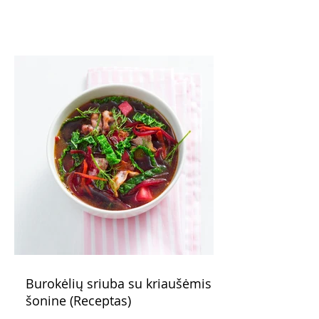
įdaras, apskrudusi kalakutiena bei
pomidorai skaniai dera tarpusavyje. Nors
receptas ilgas, tačiau paruošti kišą nėra
sudėtinga. Skanus ir šiltas, ir šaltas.
Atvėsęs tampa tvirtesnis, todėl jį lengviau
gražiai supjaustyti. Net ir šaltas kišas tiks
ir pusryčiams, ir pietų dėžutei, ir iškylai.
Burokėlių sriuba su kriaušėmis ir
šonine (Receptas)