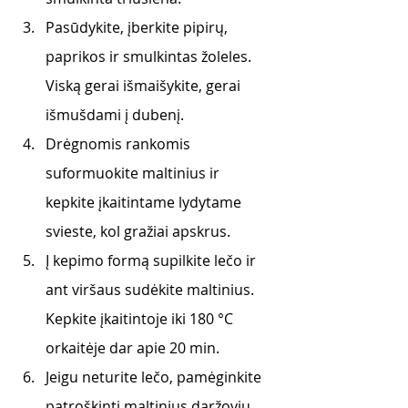
Pasūdykite, įberkite pipirų, 
paprikos ir smulkintas žoleles. 
Viską gerai išmaišykite, gerai 
išmušdami į dubenį. 
Drėgnomis rankomis 
suformuokite maltinius ir 
kepkite įkaitintame lydytame 
svieste, kol gražiai apskrus. 
Į kepimo formą supilkite lečo ir 
ant viršaus sudėkite maltinius. 
Kepkite įkaitintoje iki 180 °C 
orkaitėje dar apie 20 min. 
Jeigu neturite lečo, pamėginkite 
patroškinti maltinius daržovių 