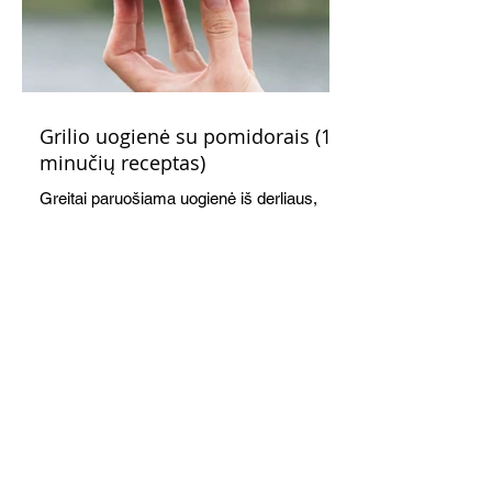
Grilio uogienė su pomidorais (15
minučių receptas)
Greitai paruošiama uogienė iš derliaus,
kurį duoda vasaros pabaiga: pomidorų ir
slyvų. Gardi, kvapni, kitokia. Mėgausitės
ne tik žiemą. Grilis suteikia savitą akcentą
skoniui ir kvapui, bet galima virti ir ant
viryklės.