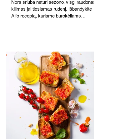
Nors sriuba neturi sezono, visgi raudonas
kilimas jai tiesiamas rudenį. Išbandykite
Alfo receptą, kuriame burokėliams
akomponuoja kriaušės. Jauku,
saldžiarūgštiška, sotu, bet lengva.