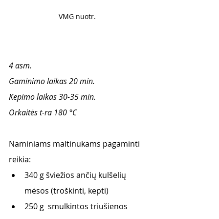
VMG nuotr. 
4 asm. 
Gaminimo laikas 20 min.
Kepimo laikas 30-35 min. 
Orkaitės t-ra 180 °C
Naminiams maltinukams pagaminti 
reikia: 
340 g šviežios ančių kulšelių 
mėsos (troškinti, kepti)
250 g  smulkintos triušienos 