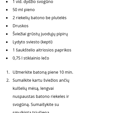
1 vid. dydžio svogūno
50 ml pieno
2 riekelių batono be plutelės
Druskos
Šviežiai grūstų juodųjų pipirų
Lydyto sviesto (kepti)
1 šaukštelio aitriosios paprikos
0,75 l stiklainio lečo
Užmerkite batoną piene 10 min. 
Sumalkite kartu šviežios ančių 
kulšelių mėsą, lengvai 
nuspaustas batono riekeles ir 
svogūną. Sumaišykite su  
smulkinta triušiena.  