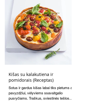
Kišas su kalakutiena ir
pomidorais (Receptas)
Sotus ir gardus kišas labai tiks pietums ar,
pavyzdžiui, vėlyviems ssavaitgalio
pusryčiams. Traškus, sviestinės tešlos
pagrindas, švelnus kiaušinių ir grietinės