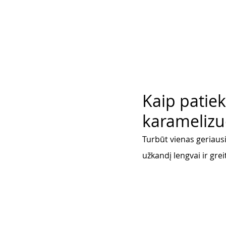
Kaip patiek
karamelizuo
Turbūt vienas geriausių
užkandį lengvai ir gre