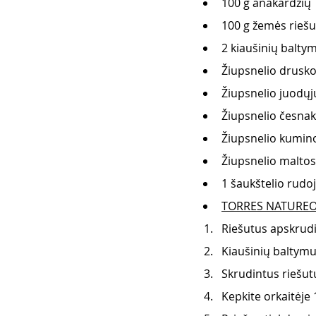
100 g anakardžių
100 g žemės rieš
2 kiaušinių balty
Žiupsnelio drusk
Žiupsnelio juodųj
Žiupsnelio česnak
Žiupsnelio kumin
Žiupsnelio malto
1 šaukštelio rudo
TORRES NATUREO 
Riešutus apskrudin
Kiaušinių baltymus
Skrudintus riešutu
Kepkite orkaitėje