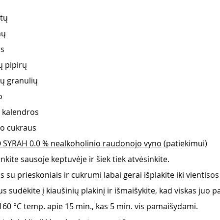
utų
mų
os
ų pipirų
ų granulių
o
s kalendros
jo cukraus
SYRAH 0.0 % nealkoholinio raudonojo vyno
 (patiekimui)
kite sausoje keptuvėje ir šiek tiek atvėsinkite.
 su prieskoniais ir cukrumi labai gerai išplakite iki vientiso
s sudėkite į kiaušinių plakinį ir išmaišykite, kad viskas juo 
 160 °C temp. apie 15 min., kas 5 min. vis pamaišydami.