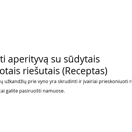
ti aperityvą su sūdytais
tais riešutais (Receptas)
 užkandžių prie vyno yra skrudinti ir įvairiai prieskoniuoti ri
itai galite pasiruošti namuose. 