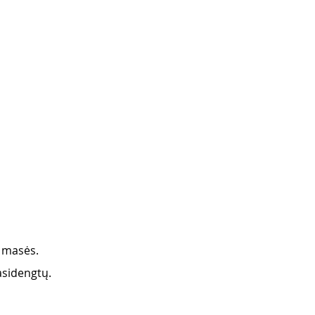
s masės.
pasidengtų.