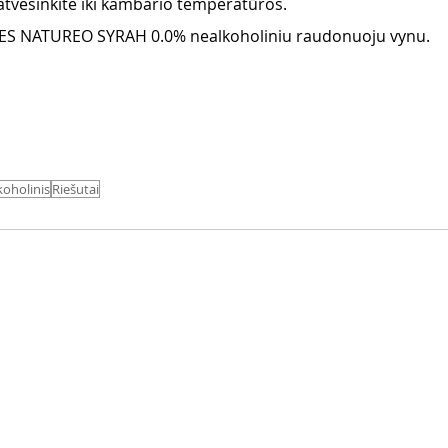
atvėsinkite iki kambario temperatūros.
RES NATUREO SYRAH 0.0% nealkoholiniu raudonuoju vynu.
koholinis
Riešutai