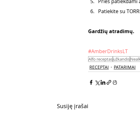
Prieš patiekdami 
Patiekite su TOR
Gardžių atradimų. 
#AmberDrinksLT
Alfo receptas
užkandis
Neal
RECEPTAI
PATARIMAI
Susiję įrašai