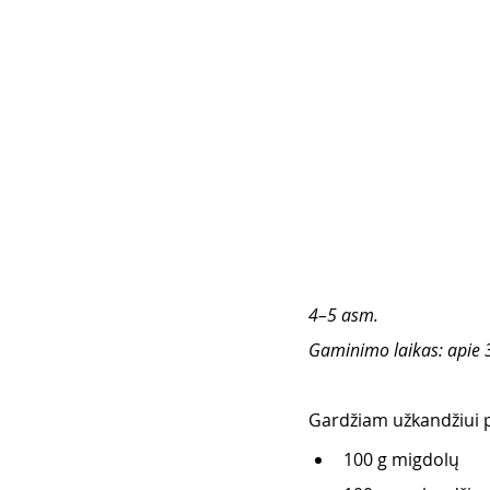
4–5 asm.
Gaminimo laikas: apie 
Gardžiam užkandžiui p
100 g migdolų