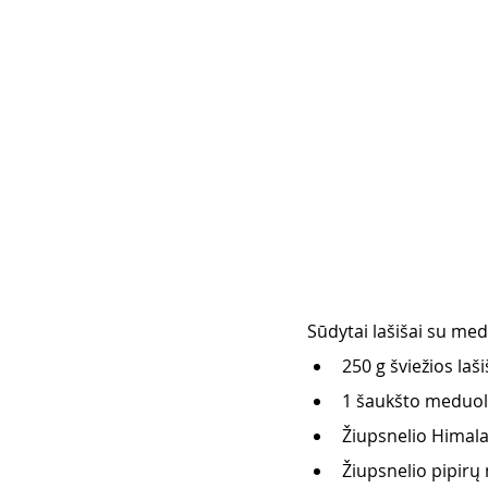
Sūdytai lašišai su med
250 g šviežios laš
1 šaukšto meduoli
Žiupsnelio Himal
Žiupsnelio pipirų 