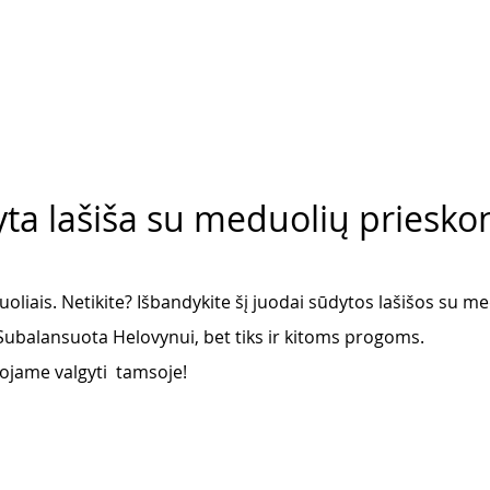
ta lašiša su meduolių prieskon
uoliais. Netikite? Išbandykite šį juodai sūdytos lašišos su me
Subalansuota Helovynui, bet tiks ir kitoms progoms. 
ojame valgyti  tamsoje! 