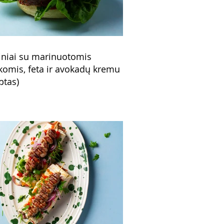
niai su marinuotomis
komis, feta ir avokadų kremu
ptas)