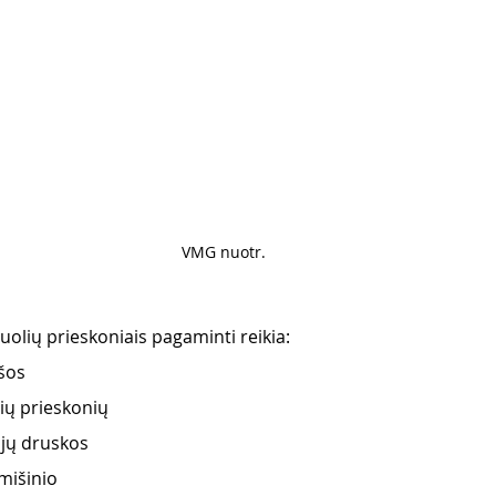
VMG nuotr. 
uolių prieskoniais pagaminti reikia:
išos
ų prieskonių 
ajų druskos
mišinio