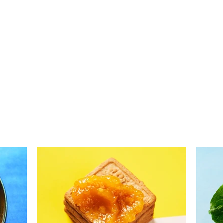
Žaibiški pietūs: lašišos
Orka
kepsnys su cukinijų
bulv
„spagečiais“ (Receptas)
(Rec