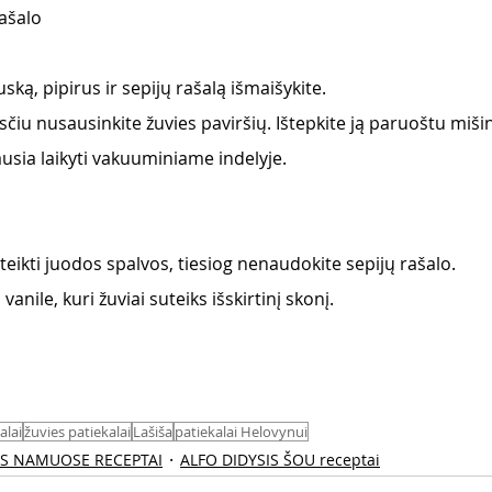
ašalo 
ską, pipirus ir sepijų rašalą išmaišykite. 
čiu nusausinkite žuvies paviršių. Ištepkite ją paruoštu mišini
ausia laikyti vakuuminiame indelyje. 
suteikti juodos spalvos, tiesiog nenaudokite sepijų rašalo. 
 vanile, kuri žuviai suteiks išskirtinį skonį. 
alai
žuvies patiekalai
Lašiša
patiekalai Helovynui
AS NAMUOSE RECEPTAI
ALFO DIDYSIS ŠOU receptai