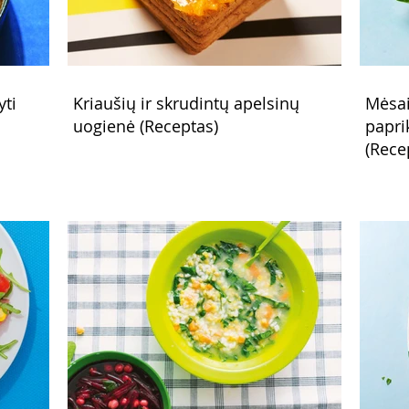
yti
Kriaušių ir skrudintų apelsinų
Mėsai
uogienė (Receptas)
papri
(Rece