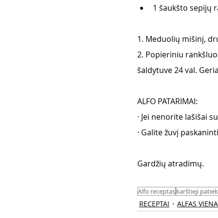
1 šaukšto sepijų r
1. Meduolių mišinį, dru
2. Popieriniu rankšluos
šaldytuve 24 val. Geri
ALFO PATARIMAI:
· Jei nenorite lašišai 
· Galite žuvį paskaninti
Gardžių atradimų.  
Alfo receptas
karštieji patiek
RECEPTAI
ALFAS VIEN