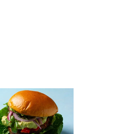
itėje kepta lašiša su
ių ir kriaušių salotomis
eptas)