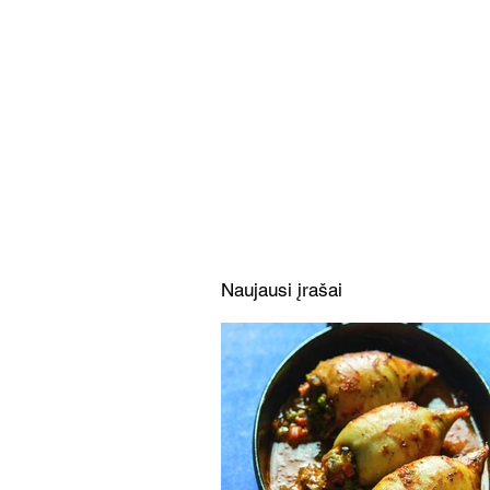
Lašišos filė su „Yakitori“
padažu ir sezamais
(Receptas)
Naujausi įrašai