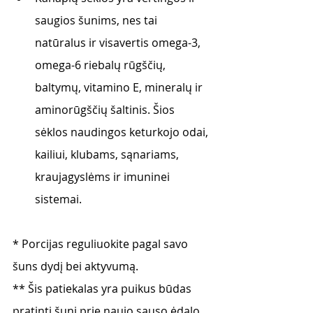
saugios šunims, nes tai 
natūralus ir visavertis omega-3, 
omega-6 riebalų rūgščių, 
baltymų, vitamino E, mineralų ir 
aminorūgščių šaltinis. Šios 
sėklos naudingos keturkojo odai, 
kailiui, klubams, sąnariams, 
kraujagyslėms ir imuninei 
sistemai. 
* Porcijas reguliuokite pagal savo 
šuns dydį bei aktyvumą. 
** Šis patiekalas yra puikus būdas 
pratinti šunį prie naujo sauso ėdalo, 