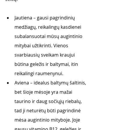
Jautiena – gausi pagrindinių 
medžiagų, reikalingų kasdienei 
subalansuotai mūsų augintinio 
mitybai užtikrinti. Vienos 
svarbiausių sveikam kraujui 
būtina geležis ir baltymai, itin 
reikalingi raumenynui. 
Aviena – idealus baltymų šaltinis, 
bet šioje mėsoje yra mažai 
taurino ir daug sočiųjų riebalų, 
tad ji neturėtų būti pagrindinė 
mėsa augintinio mityboje. Joje 
gausu vitamino B12, geležies ir 