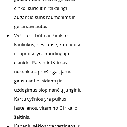
cinko, kurie itin reikalingi 
augančio šuns raumenims ir 
gerai savijautai.
Vyšnios – būtinai išimkite 
kauliukus, nes juose, koteliuose 
ir lapuose yra nuodingojo 
cianido. Pats minkštimas 
nekenkia – priešingai, jame 
gausu antioksidantų ir 
uždegimus slopinančių junginių. 
Kartu vyšnios yra puikus 
ląstelienos, vitamino C ir kalio 
šaltinis. 
Kanapių sėklos yra vertingos ir 