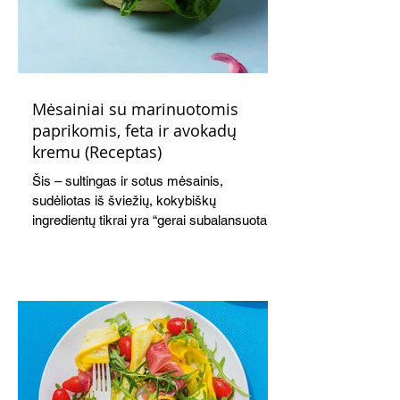
Mėsainiai su marinuotomis
paprikomis, feta ir avokadų
kremu (Receptas)
Šis – sultingas ir sotus mėsainis,
sudėliotas iš šviežių, kokybiškų
ingredientų tikrai yra “gerai subalansuotas
maistas”. Sotus, gardintas marinuotomis
paprikomis, trupinta feta ir švelniu avokadų
kremu labai tik pietums ar nevėlyvai
vakarienei, o ypač – visiems vasaros
susibėgimams ant pievelės prie namų.
Nepamirškite ir gėrimų. Prie šio mėsainio
skaniai dera gaivus aviečių ir apelsinų
kokteilis.