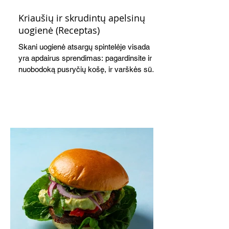
Kriaušių ir skrudintų apelsinų
uogienė (Receptas)
Skani uogienė atsargų spintelėje visada
yra apdairus sprendimas: pagardinsite ir
nuobodoką pusryčių košę, ir varškės sūrį,
o patiekę su mėgstamais sausainiais
pavaišinsite netikėtus svečius. Praktiškas
patarimas: laikykite uogienę nedideliuose
indeliuose.