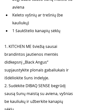
aviena
Keleto vyšnių ar trešnių (be 
kauliukų)
1 šaukštelio kanapių sėklų
1. KITCHEN ME šviežią sausai 
brandintos jautienos mentės 
didkepsnį „Black Angus“ 
supjaustykite plonais gabaliukais ir 
išdėliokite šuns indelyje. 
2. Sudėkite DIBAQ SENSE begrūdį 
sausą šunų maistą su aviena, vyšnias 
be kauliukų ir užberkite kanapių 
sėklų. 