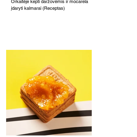
Orkaitėje kepti daržovėmis ir mocarela
įdaryti kalmarai (Receptas)