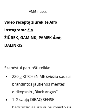
VMG nuotr. 
Video receptą žiūrėkite Alfo 
instagrame 
čia
ŽIŪRĖK, GAMINK, PAMĖK 👍❤️, 
DALINKIS!
Skanėstui paruošti reikia:
220 g KITCHEN ME šviežio sausai 
brandintos jautienos mentės 
didkepsnio „Black Angus“
1–2 saujų DIBAQ SENSE 
begrūdžio sauso šunų maisto su 