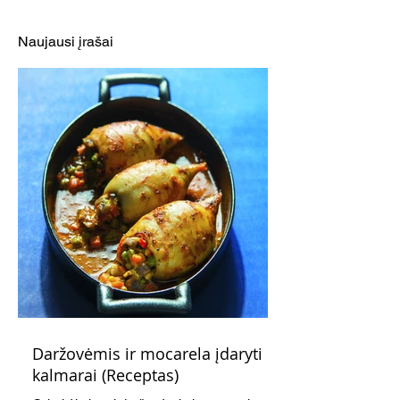
augintiniui (Receptas)
pledas šunims
(Receptas)
Naujausi įrašai
Daržovėmis ir mocarela įdaryti
kalmarai (Receptas)