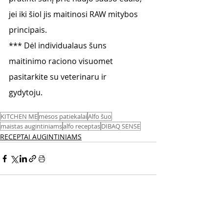
jei iki šiol jis maitinosi RAW mitybos 
principais.  
*** Dėl individualaus šuns 
maitinimo raciono visuomet 
pasitarkite su veterinaru ir 
gydytoju.   
KITCHEN ME
mėsos patiekalai
Alfo šuo
maistas augintiniams
alfo receptas
DIBAQ SENSE
RECEPTAI AUGINTINIAMS