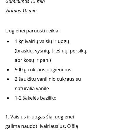
Gaminimas 15 min
Virimas 10 min
Uogienei paruošti reikia:
1 kg įvairių vaisių ir uogų  
(braškių, vyšnių, trešnių, persikų, 
abrikosų ir pan.)
500 g cukraus uogienėms 
2 šaukštų vanilinio cukraus su 
natūralia vanile 
1-2 šakelės baziliko 
1. Vaisius ir uogas šiai uogienei 
galima naudoti įvairiausius. O šią 