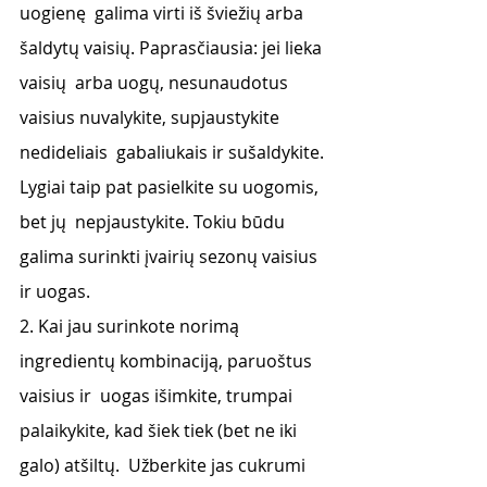
uogienę  galima virti iš šviežių arba 
šaldytų vaisių. Paprasčiausia: jei lieka 
vaisių  arba uogų, nesunaudotus 
vaisius nuvalykite, supjaustykite 
nedideliais  gabaliukais ir sušaldykite. 
Lygiai taip pat pasielkite su uogomis, 
bet jų  nepjaustykite. Tokiu būdu 
galima surinkti įvairių sezonų vaisius 
ir uogas. 
2. Kai jau surinkote norimą 
ingredientų kombinaciją, paruoštus 
vaisius ir  uogas išimkite, trumpai 
palaikykite, kad šiek tiek (bet ne iki 
galo) atšiltų.  Užberkite jas cukrumi 