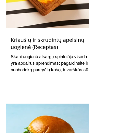
Kriaušių ir skrudintų apelsinų
uogienė (Receptas)
Skani uogienė atsargų spintelėje visada
yra apdairus sprendimas: pagardinsite ir
nuobodoką pusryčių košę, ir varškės sūrį,
o patiekę su mėgstamais sausainiais
pavaišinsite netikėtus svečius. Praktiškas
patarimas: laikykite uogienę nedideliuose
indeliuose.