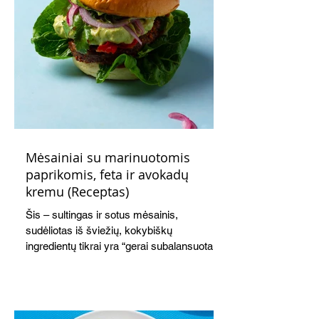
Mėsainiai su marinuotomis
paprikomis, feta ir avokadų
kremu (Receptas)
Šis – sultingas ir sotus mėsainis,
sudėliotas iš šviežių, kokybiškų
ingredientų tikrai yra “gerai subalansuotas
maistas”. Sotus, gardintas marinuotomis
paprikomis, trupinta feta ir švelniu avokadų
kremu labai tik pietums ar nevėlyvai
vakarienei, o ypač – visiems vasaros