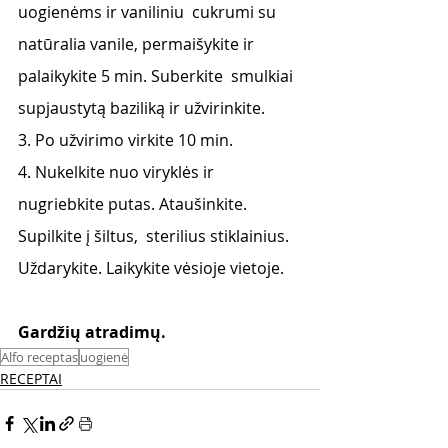
uogienėms ir vaniliniu  cukrumi su 
natūralia vanile, permaišykite ir 
palaikykite 5 min. Suberkite  smulkiai 
supjaustytą baziliką ir užvirinkite.  
3. Po užvirimo virkite 10 min. 
4. Nukelkite nuo viryklės ir 
nugriebkite putas. Ataušinkite. 
Supilkite į šiltus,  sterilius stiklainius. 
Uždarykite. Laikykite vėsioje vietoje.
Gardžių atradimų. 
Alfo receptas
uogienė
RECEPTAI