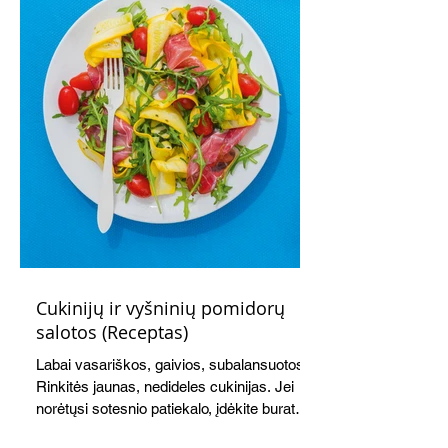
susibėgimams ant pievelės prie namų.
Nepamirškite ir gėrimų. Prie šio mėsainio
skaniai dera gaivus aviečių ir apelsinų
kokteilis.
Cukinijų ir vyšninių pomidorų
salotos (Receptas)
Labai vasariškos, gaivios, subalansuotos.
Rinkitės jaunas, nedideles cukinijas. Jei
norėtųsi sotesnio patiekalo, įdėkite buratos
ar mocarelos, pabarstykite skrudintomis