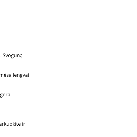
s. Svogūną 
l mėsa lengvai 
gerai 
rkuokite ir 