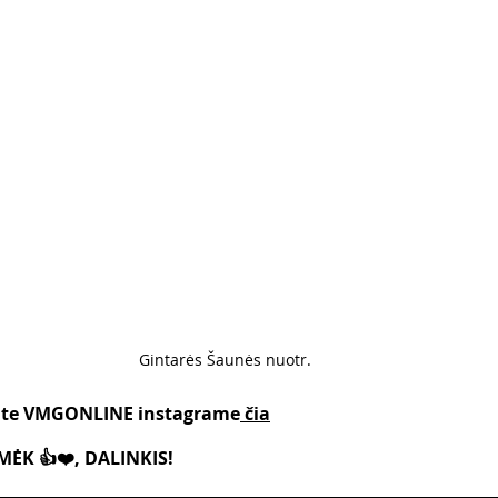
Gintarės Šaunės nuotr. 
kite VMGONLINE instagrame
 čia
ĖK 👍❤️, DALINKIS!