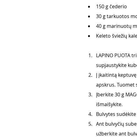
150 g čederio 
30 g tarkuotos m
40 g marinuotų m
Keleto šviežių kal
LAPINO PUOTA triu
supjaustykite kube
Į įkaitintą keptuvę
apskrus. Tuomet s
Įberkite 30 g MAG
išmaišykite.
Bulvytes sudėkite 
Ant bulvyčių suber
užberkite ant bul