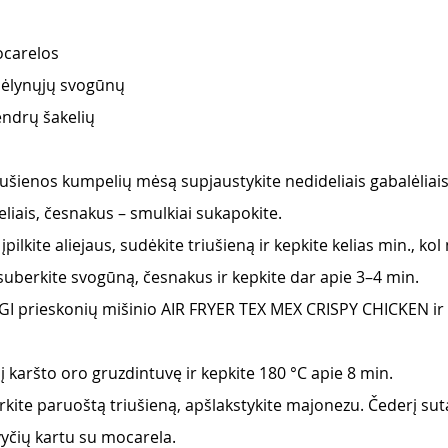
ocarelos
ėlynųjų svogūnų 
endrų šakelių 
šienos kumpelių mėsą supjaustykite nedideliais gabalėliai
liais, česnakus – smulkiai sukapokite.
 įpilkite aliejaus, sudėkite triušieną ir kepkite kelias min., ko
uberkite svogūną, česnakus ir kepkite dar apie 3–4 min.
GI prieskonių mišinio AIR FRYER TEX MEX CRISPY CHICKEN ir 
į karšto oro gruzdintuvę ir kepkite 180 °C apie 8 min.
kite paruoštą triušieną, apšlakstykite majonezu. Čederį suta
vyčių kartu su mocarela.