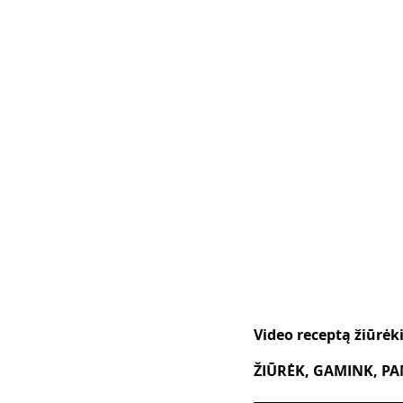
Video receptą žiūrė
ŽIŪRĖK, GAMINK, PAM