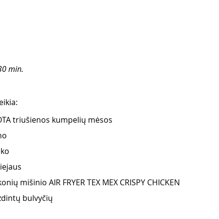
30 min.
ikia:
TA triušienos kumpelių mėsos
no 
ako 
iejaus 
konių mišinio AIR FRYER TEX MEX CRISPY CHICKEN
zdintų bulvyčių
 