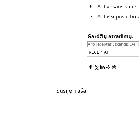
Ant viršaus suberki
Ant iškepusių bul
Gardžių atradimų. 
Alfo receptas
užkandis
LAPI
RECEPTAI
Susiję įrašai