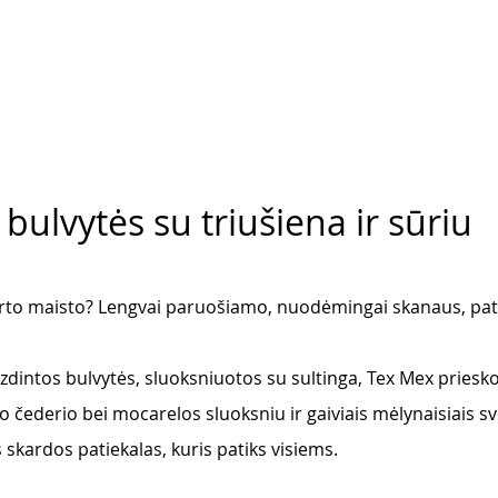
bulvytės su triušiena ir sūriu
orto maisto? Lengvai paruošiamo, nuodėmingai skanaus, pat
ruzdintos bulvytės, sluoksniuotos su sultinga, Tex Mex priesko
to čederio bei mocarelos sluoksniu ir gaiviais mėlynaisiais s
 skardos patiekalas, kuris patiks visiems. 