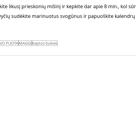
te likusį prieskonių mišinį ir kepkite dar apie 8 min., kol sūri
vyčių sudėkite marinuotus svogūnus ir papuoškite kalendrų
NO PUOTA
MAGGI
keptos bulvės