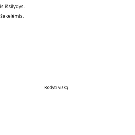
s išsilydys.
 šakelėmis.
Rodyti viską