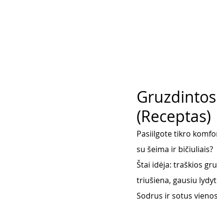
Gruzdintos 
(Receptas)
Pasiilgote tikro komf
su šeima ir bičiuliais? 
Štai idėja: traškios g
triušiena, gausiu lydy
Sodrus ir sotus vienos