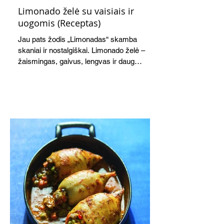
Limonado želė su vaisiais ir
uogomis (Receptas)
Jau pats žodis „Limonadas“ skamba
skaniai ir nostalgiškai. Limonado želė –
žaismingas, gaivus, lengvas ir daug
žadantis desertas, kuris tęsi visus savo
pažadus. Gaivus greipfrutų limonadas
subtiliai papildo saldžius vaisius, o ledų
kaušelis suteikia desertui ypatingo
švelnumo.