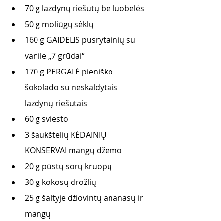
70 g lazdynų riešutų be luobelės
50 g moliūgų sėklų
160 g GAIDELIS pusrytainių su 
vanile „7 grūdai“
170 g PERGALĖ pieniško 
šokolado su neskaldytais 
lazdynų riešutais
60 g sviesto
3 šaukštelių KĖDAINIŲ 
KONSERVAI mangų džemo
20 g pūstų sorų kruopų
30 g kokosų drožlių 
25 g šaltyje džiovintų ananasų ir 
mangų 