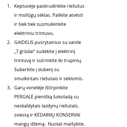
Keptuvėje paskrudinkite riešutus 
ir moliūgų sėklas. Palikite atvėsti 
ir šiek tiek susmulkinkite 
elektriniu trintuvu.
GAIDELIS pusrytainius su vanile 
„7 grūdai“ sudėkite į elektrinį 
trintuvą ir sutrinkite iki trupinių. 
Suberkite į dubenį su 
smulkintais riešutais ir sėklomis.
Garų vonelėje ištirpinkite 
PERGALĖ pienišką šokoladą su 
neskaldytais lazdynų riešutais, 
sviestą ir KĖDAINIŲ KONSERVAI 
mangų džemą.  Nuolat maišykite.