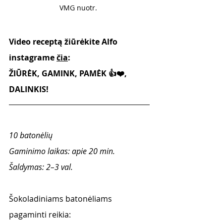
VMG nuotr. 
Video receptą žiūrėkite Alfo 
instagrame 
čia
:
ŽIŪRĖK, GAMINK, PAMĖK 👍❤️, 
DALINKIS!
10 batonėlių 
Gaminimo laikas: apie 20 min.
Šaldymas: 2–3 val.
Šokoladiniams batonėliams 
pagaminti reikia: