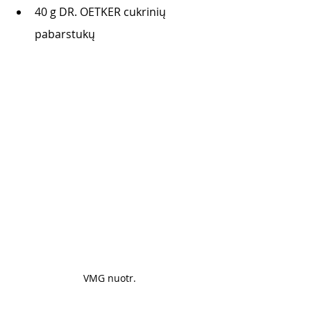
40 g DR. OETKER cukrinių 
pabarstukų 
VMG nuotr. 