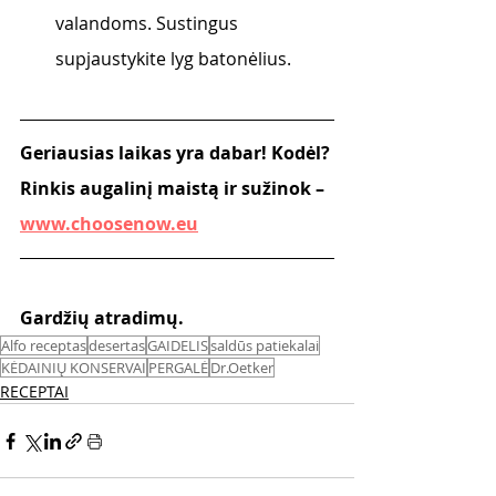
valandoms. Sustingus 
supjaustykite lyg batonėlius. 
Geriausias laikas yra dabar! Kodėl? 
Rinkis augalinį maistą ir sužinok – 
www.choosenow.eu
Gardžių atradimų. 
Alfo receptas
desertas
GAIDELIS
saldūs patiekalai
KĖDAINIŲ KONSERVAI
PERGALĖ
Dr.Oetker
RECEPTAI