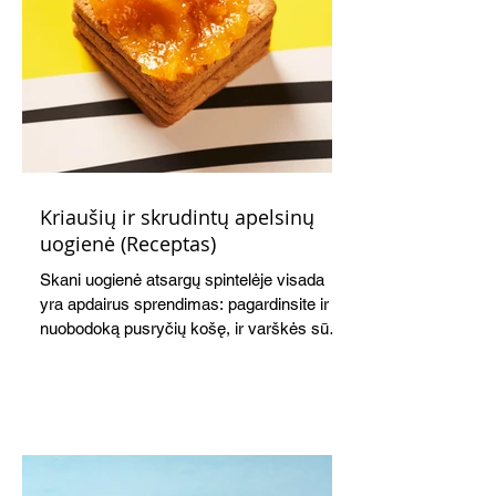
Kriaušių ir skrudintų apelsinų
uogienė (Receptas)
Skani uogienė atsargų spintelėje visada
yra apdairus sprendimas: pagardinsite ir
nuobodoką pusryčių košę, ir varškės sūrį,
o patiekę su mėgstamais sausainiais
pavaišinsite netikėtus svečius. Praktiškas
patarimas: laikykite uogienę nedideliuose
indeliuose.