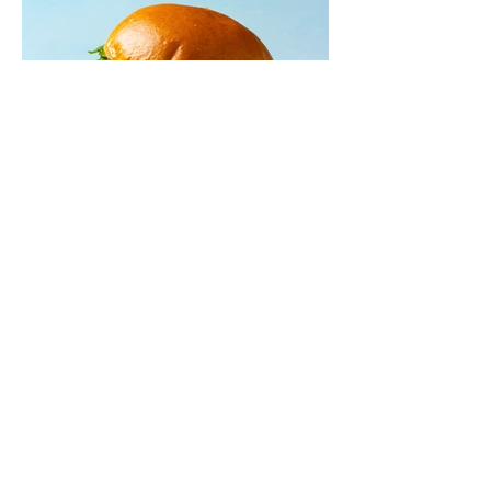
Mėsainiai su marinuotomis
paprikomis, feta ir avokadų
kremu (Receptas)
Šis – sultingas ir sotus mėsainis,
sudėliotas iš šviežių, kokybiškų
ingredientų tikrai yra “gerai subalansuotas
maistas”. Sotus, gardintas marinuotomis