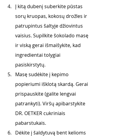
Į kitą dubenį suberkite pūstas 
sorų kruopas, kokosų drožles ir 
patrupintus šaltyje džiovintus 
vaisius. Supilkite šokolado masę 
ir viską gerai išmaišykite, kad 
ingredientai tolygiai 
pasiskirstytų.
Masę sudėkite į kepimo 
popieriumi išklotą skardą. Gerai 
prispauskite (galite lengvai 
patrankyti). Viršų apibarstykite 
DR. OETKER cukriniais 
pabarstukais.  
Dėkite į šaldytuvą bent kelioms 